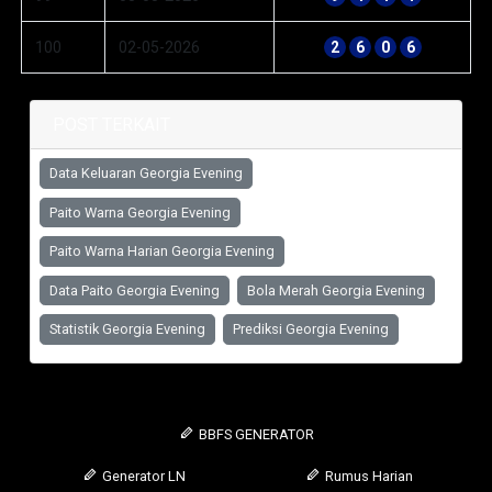
100
02-05-2026
2
6
0
6
POST TERKAIT
Data Keluaran Georgia Evening
Paito Warna Georgia Evening
Paito Warna Harian Georgia Evening
Data Paito Georgia Evening
Bola Merah Georgia Evening
Statistik Georgia Evening
Prediksi Georgia Evening
BBFS GENERATOR
Generator LN
Rumus Harian