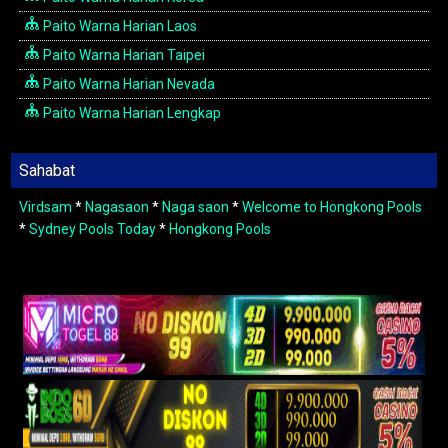
Paito Warna Harian Laos
Paito Warna Harian Taipei
Paito Warna Harian Nevada
Paito Warna Harian Lengkap
Sahabat
Virdsam
*
Nagasaon
*
Naga saon
*
Welcome to Hongkong Pools
*
Sydney Pools Today
*
Hongkong Pools