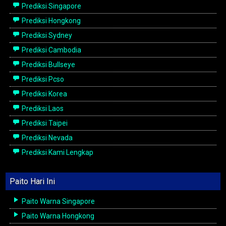
Prediksi Singapore
Prediksi Hongkong
Prediksi Sydney
Prediksi Cambodia
Prediksi Bullseye
Prediksi Pcso
Prediksi Korea
Prediksi Laos
Prediksi Taipei
Prediksi Nevada
Prediksi Kami Lengkap
Paito Hari Ini
Paito Warna Singapore
Paito Warna Hongkong