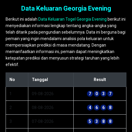
Data Keluaran Georgia Evening
Berikut ini adalah
Data Keluaran Togel Georgia Evening
berikut ini
menyediakan informasi lengkap tentang angka-angka yang
telah ditarik pada pengundian sebelumnya. Data ini berguna bagi
pemain yang ingin mendalami analisis pola keluaran untuk
mempersiapkan prediksi di masa mendatang. Dengan
memanfaatkan informasi ini, pemain dapat meningkatkan
ketepatan prediksi dan menyusun strategi taruhan yang lebih
efektif.
No
Tanggal
Result
1
09-08-2026
7
0
3
7
2
08-08-2026
4
6
6
8
3
07-08-2026
5
3
8
8