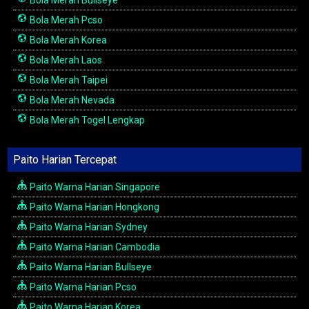
Bola Merah Pcso
Bola Merah Korea
Bola Merah Laos
Bola Merah Taipei
Bola Merah Nevada
Bola Merah Togel Lengkap
Paito Harian Tercepat
Paito Warna Harian Singapore
Paito Warna Harian Hongkong
Paito Warna Harian Sydney
Paito Warna Harian Cambodia
Paito Warna Harian Bullseye
Paito Warna Harian Pcso
Paito Warna Harian Korea