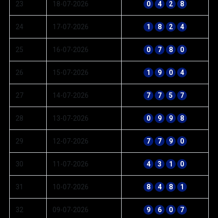
23
18-07-2026
0
4
2
8
24
17-07-2026
1
8
2
4
25
16-07-2026
0
7
8
0
26
15-07-2026
1
9
0
4
27
14-07-2026
7
7
5
7
28
13-07-2026
0
9
9
8
29
12-07-2026
7
7
9
0
30
11-07-2026
4
3
1
0
31
10-07-2026
8
4
8
1
32
09-07-2026
9
6
0
7