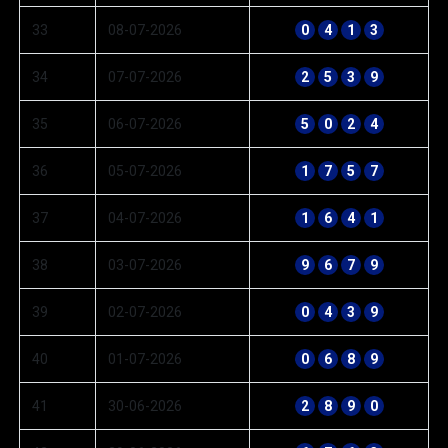
33
08-07-2026
0
4
1
3
34
07-07-2026
2
5
3
9
35
06-07-2026
5
0
2
4
36
05-07-2026
1
7
5
7
37
04-07-2026
1
6
4
1
38
03-07-2026
9
6
7
9
39
02-07-2026
0
4
3
9
40
01-07-2026
0
6
8
9
41
30-06-2026
2
8
9
0