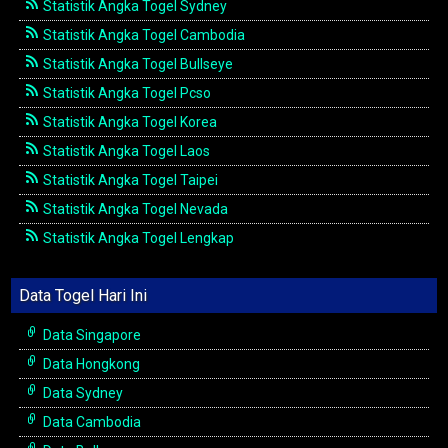
Statistik Angka Togel Sydney
Statistik Angka Togel Cambodia
Statistik Angka Togel Bullseye
Statistik Angka Togel Pcso
Statistik Angka Togel Korea
Statistik Angka Togel Laos
Statistik Angka Togel Taipei
Statistik Angka Togel Nevada
Statistik Angka Togel Lengkap
Data Togel Hari Ini
Data Singapore
Data Hongkong
Data Sydney
Data Cambodia