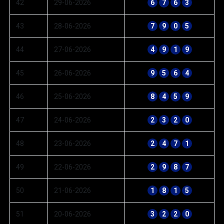
42
29-06-2026
6
7
6
3
43
28-06-2026
7
9
0
5
44
27-06-2026
4
9
1
9
45
26-06-2026
9
5
6
4
46
25-06-2026
8
4
5
9
47
24-06-2026
2
3
2
0
48
23-06-2026
2
4
7
1
49
22-06-2026
2
9
8
7
50
21-06-2026
1
8
1
5
51
20-06-2026
3
2
2
0