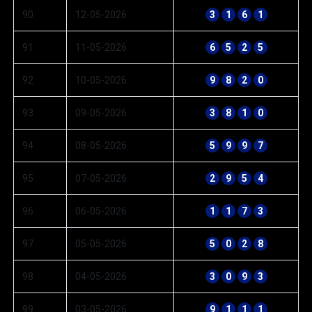
90
12-05-2026
3
1
6
1
91
11-05-2026
6
5
2
5
92
10-05-2026
9
8
2
0
93
09-05-2026
3
8
1
0
94
08-05-2026
5
9
9
7
95
07-05-2026
2
9
5
4
96
06-05-2026
1
1
7
3
97
05-05-2026
5
0
2
8
98
04-05-2026
3
0
9
3
99
03-05-2026
9
1
1
1