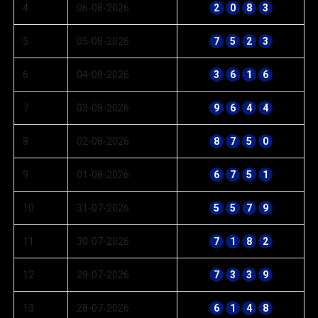
4
06-08-2026
2
0
8
3
5
05-08-2026
7
5
2
3
6
04-08-2026
3
6
1
6
7
03-08-2026
9
6
4
4
8
02-08-2026
8
7
5
0
9
01-08-2026
6
7
5
1
10
31-07-2026
5
5
7
9
11
30-07-2026
7
1
8
2
12
29-07-2026
7
3
3
9
13
28-07-2026
6
1
4
8