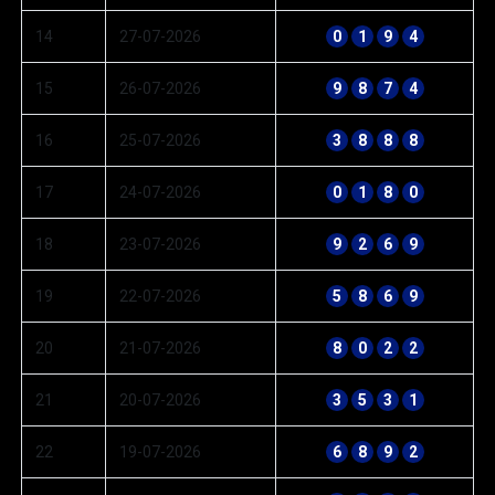
14
27-07-2026
0
1
9
4
15
26-07-2026
9
8
7
4
16
25-07-2026
3
8
8
8
17
24-07-2026
0
1
8
0
18
23-07-2026
9
2
6
9
19
22-07-2026
5
8
6
9
20
21-07-2026
8
0
2
2
21
20-07-2026
3
5
3
1
22
19-07-2026
6
8
9
2