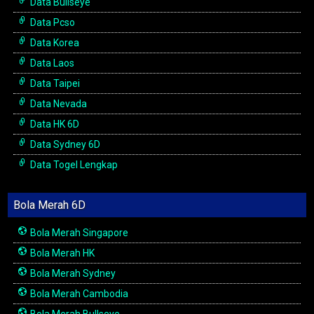
Data Bullseye
Data Pcso
Data Korea
Data Laos
Data Taipei
Data Nevada
Data HK 6D
Data Sydney 6D
Data Togel Lengkap
Bola Merah 6D
Bola Merah Singapore
Bola Merah HK
Bola Merah Sydney
Bola Merah Cambodia
Bola Merah Bullseye