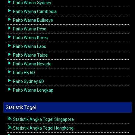
Paito Warna Sydney
Paito Warna Cambodia
Paito Warna Bullseye
Paito Warna Pcso
Paito Warna Korea
Paito Warna Laos
Paito Warna Taipei
Paito Warna Nevada
Paito HK 6D
Paito Sydney 6D
Paito Warna Lengkap
Statistik Togel
Statistik Angka Togel Singapore
Statistik Angka Togel Hongkong