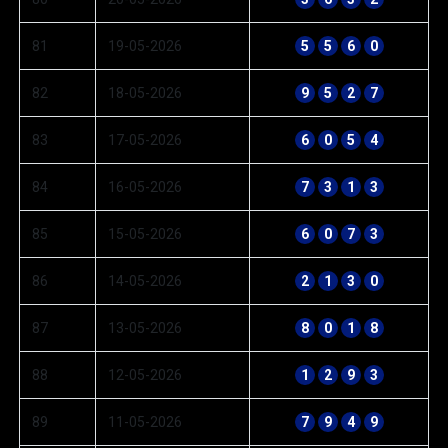
81
19-05-2026
5
5
6
0
82
18-05-2026
9
5
2
7
83
17-05-2026
6
0
5
4
84
16-05-2026
7
3
1
3
85
15-05-2026
6
0
7
3
86
14-05-2026
2
1
3
0
87
13-05-2026
8
0
1
8
88
12-05-2026
1
2
9
3
89
11-05-2026
7
9
4
9