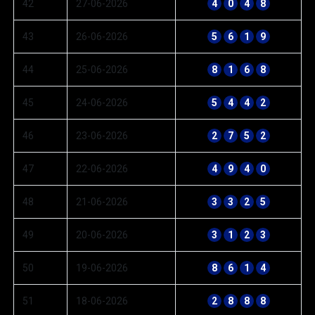
42
27-06-2026
4
0
4
8
43
26-06-2026
5
6
1
9
44
25-06-2026
8
1
6
8
45
24-06-2026
5
4
4
2
46
23-06-2026
2
7
5
2
47
22-06-2026
4
9
4
0
48
21-06-2026
3
3
2
5
49
20-06-2026
3
1
2
3
50
19-06-2026
8
6
1
4
51
18-06-2026
2
8
8
8