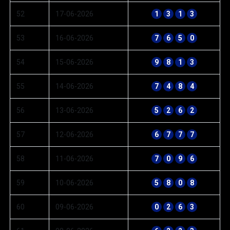
52
17-06-2026
1
3
1
3
53
16-06-2026
7
6
5
0
54
15-06-2026
9
8
1
3
55
14-06-2026
7
4
8
4
56
13-06-2026
5
2
6
2
57
12-06-2026
6
7
7
7
58
11-06-2026
7
0
9
6
59
10-06-2026
5
8
0
8
60
09-06-2026
0
2
6
3