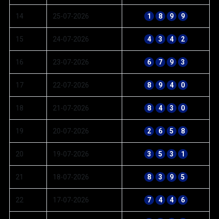
14
25-07-2026
1
8
9
9
15
24-07-2026
4
3
4
2
16
23-07-2026
6
7
9
3
17
22-07-2026
8
9
4
0
18
21-07-2026
8
4
3
0
19
20-07-2026
2
6
5
8
20
19-07-2026
3
5
3
1
21
18-07-2026
8
3
9
5
22
17-07-2026
7
4
4
6