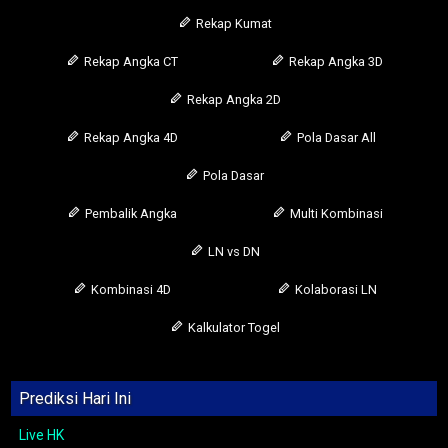
Rekap Kumat
Rekap Angka CT
Rekap Angka 3D
Rekap Angka 2D
Rekap Angka 4D
Pola Dasar All
Pola Dasar
Pembalik Angka
Multi Kombinasi
LN vs DN
Kombinasi 4D
Kolaborasi LN
Kalkulator Togel
Prediksi Hari Ini
Live HK