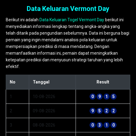
Data Keluaran Vermont Day
Berikut ini adalah
Data Keluaran Togel Vermont Day
berikut ini
menyediakan informasi lengkap tentang angka-angka yang
telah ditarik pada pengundian sebelumnya. Data ini berguna bagi
pemain yang ingin mendalami analisis pola keluaran untuk
mempersiapkan prediksi di masa mendatang. Dengan
memanfaatkan informasi ini, pemain dapat meningkatkan
ketepatan prediksi dan menyusun strategi taruhan yang lebih
efektif.
No
Tanggal
Result
1
10-08-2026
0
9
1
5
2
09-08-2026
9
5
2
2
3
08-08-2026
0
3
1
0