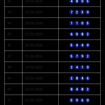
42
30-06-2026
4
8
0
5
43
29-06-2026
7
2
3
0
44
28-06-2026
1
1
0
5
45
27-06-2026
6
0
8
2
46
26-06-2026
5
4
4
9
47
25-06-2026
5
7
9
2
48
24-06-2026
2
4
1
0
49
23-06-2026
2
8
4
6
50
22-06-2026
8
4
8
2
51
21-06-2026
5
9
6
0