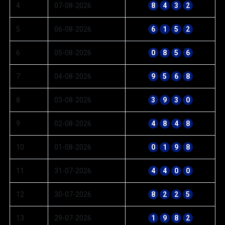
4
07-08-2026
8
4
3
2
5
06-08-2026
6
1
5
2
6
05-08-2026
0
8
5
6
7
04-08-2026
9
5
6
8
8
03-08-2026
3
9
3
0
9
02-08-2026
4
8
4
8
10
01-08-2026
0
1
9
8
11
31-07-2026
4
4
0
0
12
30-07-2026
8
2
2
5
13
29-07-2026
1
9
8
2