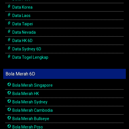
Data Korea
Data Laos
Data Taipei
Data Nevada
Data HK 6D
Data Sydney 6D
Data Togel Lengkap
Bola Merah 6D
Bola Merah Singapore
Bola Merah HK
Bola Merah Sydney
Bola Merah Cambodia
Bola Merah Bullseye
Bola Merah Pcso