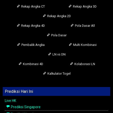
Rekap Angka CT
Rekap Angka 3D
Rekap Angka 2D
Rekap Angka 4D
Pola Dasar All
Pola Dasar
Pembalik Angka
Multi Kombinasi
LN vs DN
Kombinasi 4D
Kolaborasi LN
Kalkulator Togel
Prediksi Hari Ini
Live HK
Prediksi Singapore