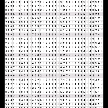
3
2
2
6
8
8
1
3
6
9
3
4
9
9
9
2
5
7
4
2
6
1
6
6
3
8
4
8
5
4
2
0
6
0
6
2
2
8
8
7
9
1
9
7
7
8
9
7
4
2
4
1
1
7
8
4
6
7
7
5
4
0
3
9
3
3
7
5
1
6
8
3
8
1
9
5
1
1
8
9
5
9
0
2
2
7
4
7
8
6
1
2
0
4
4
8
6
7
4
2
0
8
6
5
2
3
8
0
6
6
8
5
5
0
5
6
4
2
3
5
6
8
6
0
6
3
4
5
0
5
7
8
5
5
1
5
0
2
5
7
8
5
2
1
3
5
1
7
2
9
6
7
5
9
5
2
7
4
1
5
1
4
1
0
1
6
6
8
0
8
0
8
1
2
3
7
1
3
6
9
0
3
2
2
4
7
2
7
2
9
2
3
4
6
1
5
3
8
1
9
6
7
2
7
9
6
8
2
9
2
5
8
0
0
0
6
5
9
4
4
3
6
5
2
7
8
5
2
5
7
2
6
8
8
7
4
3
2
2
4
5
4
5
8
4
2
7
4
7
2
7
2
4
9
4
6
1
1
1
2
1
6
8
1
9
8
3
4
9
4
7
5
4
9
4
7
0
7
9
7
7
5
9
3
3
7
1
4
2
6
7
2
3
5
8
0
3
0
3
3
9
3
6
0
6
6
4
8
1
9
4
4
7
4
2
6
3
3
3
6
0
8
2
2
4
1
7
4
8
3
5
1
7
3
1
7
0
8
6
5
5
5
7
6
4
1
6
1
5
6
9
7
1
1
2
1
5
6
1
7
9
4
8
5
4
7
7
8
0
8
3
0
0
3
3
6
3
4
6
1
3
0
6
2
8
6
7
0
4
4
0
9
9
4
4
4
4
0
0
0
4
2
9
4
4
7
0
3
5
8
5
0
2
9
2
9
5
6
7
4
4
3
0
1
1
8
3
8
8
7
5
1
0
3
3
1
7
4
9
4
1
9
2
1
3
9
1
9
3
3
3
1
6
0
6
5
0
3
9
3
3
7
6
5
2
1
5
3
9
3
9
3
9
0
9
8
2
4
7
2
7
2
1
2
3
0
9
7
7
5
X
X
X
X
X
7
2
5
2
7
0
1
0
0
0
3
7
5
6
2
7
4
8
9
8
8
2
3
7
1
9
9
9
2
2
7
8
2
0
2
2
6
1
9
1
4
8
7
1
8
7
0
7
6
4
6
2
0
3
3
8
6
0
8
8
6
3
5
6
2
9
2
0
7
7
6
0
9
0
9
4
1
5
6
2
4
3
1
1
2
6
4
5
8
4
4
4
9
2
2
6
6
7
8
6
3
8
8
7
6
3
4
1
4
5
6
5
6
3
9
4
5
1
4
5
7
9
7
2
9
8
3
0
4
4
2
0
2
8
1
0
1
0
6
6
1
9
7
3
1
8
0
2
2
4
6
0
6
1
7
2
6
7
4
2
4
9
3
9
3
0
2
1
9
1
9
4
6
6
3
0
2
9
8
8
4
2
9
1
1
0
4
4
0
4
7
4
7
9
7
5
9
3
7
1
7
8
2
0
2
3
3
8
4
3
2
4
9
2
2
9
5
5
7
3
5
8
5
4
9
2
8
6
0
6
8
8
1
6
7
8
2
1
1
2
7
9
3
7
1
0
7
6
7
4
2
0
7
5
3
2
9
4
0
4
9
4
6
8
5
5
4
4
4
8
2
8
9
9
9
8
5
0
0
0
7
0
1
0
1
4
3
3
0
3
2
3
6
8
5
6
3
2
2
4
9
7
8
5
4
7
1
6
1
7
1
4
8
7
6
0
2
0
5
5
1
7
8
9
8
6
9
7
7
5
6
8
6
4
1
4
4
3
7
1
2
3
5
2
7
4
5
4
1
5
9
4
9
3
3
4
6
5
6
2
8
8
0
2
2
9
0
1
4
5
4
8
9
4
4
4
8
7
9
7
5
7
7
3
1
3
4
7
0
7
9
0
7
4
2
1
9
7
1
8
6
9
0
2
2
2
1
0
5
5
3
4
0
5
5