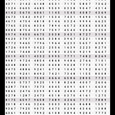
4
3
7
1
8
2
1
4
2
6
6
1
4
8
3
4
5
3
1
4
7
1
7
3
1
5
8
0
7
7
7
3
6
2
8
1
3
2
4
6
0
6
0
5
5
4
6
8
5
4
9
5
0
9
9
0
3
3
8
2
9
0
4
7
2
4
3
1
4
5
4
1
4
2
6
5
6
7
0
7
6
0
6
1
7
1
1
4
5
9
1
5
4
5
9
4
0
8
7
6
4
3
6
9
6
2
6
7
3
1
1
5
4
2
6
0
9
2
7
9
1
5
3
4
7
7
4
3
1
4
9
4
9
0
9
1
5
5
6
2
4
6
7
3
1
4
7
5
4
9
4
8
1
8
9
0
1
4
6
1
0
3
2
4
6
9
9
9
4
4
6
6
2
5
7
7
7
6
5
2
5
2
5
6
2
8
3
3
4
7
7
8
9
4
4
6
5
7
2
9
X
X
X
X
X
X
X
X
X
X
X
X
X
X
X
8
7
5
4
9
5
3
7
4
2
7
5
9
7
7
4
5
4
0
4
9
2
0
6
6
2
2
5
0
5
5
9
7
4
2
9
4
5
0
5
6
6
7
5
3
3
0
3
8
2
3
4
3
1
4
8
7
2
7
9
3
1
9
0
9
9
6
2
0
2
3
7
0
7
7
1
4
6
5
2
3
3
8
4
3
3
9
6
7
4
3
2
2
1
3
1
0
8
3
2
5
7
7
2
9
9
4
6
5
2
7
7
9
6
6
1
9
6
4
1
6
2
3
3
6
5
6
5
7
3
6
3
8
1
9
4
7
2
6
8
0
0
0
9
9
5
4
2
2
4
2
5
5
6
2
1
6
3
9
3
2
2
2
3
5
8
2
7
0
7
1
7
4
5
9
7
4
4
8
3
0
7
4
3
7
0
1
8
3
2
0
2
5
0
5
9
2
1
9
1
6
6
4
7
2
2
0
1
9
1
4
5
1
1
2
4
3
3
2
5
5
9
9
5
5
7
7
7
1
8
7
4
8
2
1
8
2
6
9
6
9
9
8
7
6
9
7
2
4
6
4
8
5
4
9
4
8
6
8
5
9
4
8
6
5
2
7
6
6
3
7
1
0
1
1
6
3
4
8
3
3
8
0
1
1
7
9
2
0
2
0
4
0
8
8
9
0
2
8
1
7
7
7
3
1
5
7
5
7
3
0
4
7
5
3
4
8
8
6
5
9
2
4
1
5
6
7
1
8
9
1
0
4
3
7
9
1
9
2
2
8
6
1
2
3
9
2
9
3
3
9
2
4
1
5
8
4
9
2
2
7
4
2
1
3
7
3
4
8
3
1
1
5
5
1
8
0
0
8
8
2
9
0
9
9
8
3
3
1
4
7
5
4
0
4
4
6
6
4
1
6
5
8
6
5
2
8
0
5
5
7
7
2
1
3
1
9
4
0
4
5
7
3
7
1
3
9
2
5
7
1
9
1
8
9
8
2
6
8
5
4
0
0
7
7
2
6
0
6
6
6
2
8
7
6
7
0
0
1
1
7
0
7
3
1
4
0
4
5
9
4
0
9
1
1
6
0
1
1
2
6
6
3
0
3
9
8
6
5
2
2
4
7
6
4
3
3
9
9
9
8
1
4
8
3
2
4
8
0
8
4
9
7
2
9
2
1
1
2
3
0
2
7
8
6
1
2
8
7
6
2
4
7
3
1
4
5
1
8
9
0
3
7
0
7
4
1
6
1
7
1
2
7
5
3
8
1
7
5
3
6
5
9
7
7
9
6
5
8
4
7
4
8
9
8
4
2
6
6
3
7
1
7
1
8
7
8
8
9
8
2
0
1
8
9
4
1
4
6
1
3
2
4
6
1
3
0
0
3
3
8
3
6
0
6
8
6
8
8
7
1
5
5
7
3
9
3
6
7
4
7
9
2
5
7
9
0
7
3
1
4
4
7
5
3
0
2
9
8
8
4
3
4
6
1
1
3
8
8
7
6
3
6
1
7
9
4
3
0
3
7
9
9
2
2
6
1
0
8
8
3
8
9
4
4
9
2
0
4
4
7
7
7
3
1