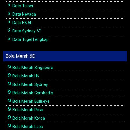
Data Taipei
Data Nevada
Data HK 6D
Data Sydney 6D
Data Togel Lengkap
Bola Merah 6D
Bola Merah Singapore
Bola Merah HK
Bola Merah Sydney
Bola Merah Cambodia
Bola Merah Bullseye
Bola Merah Pcso
Bola Merah Korea
Bola Merah Laos