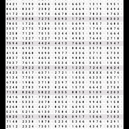
3
4
2
1
3
7
1
9
0
9
6
4
0
6
6
5
6
5
3
8
6
6
5
7
3
1
3
1
9
1
5
9
5
1
6
8
6
4
0
4
8
3
0
7
7
2
3
8
2
1
4
4
0
5
5
4
4
6
9
6
3
1
7
9
7
0
4
9
4
4
0
1
7
2
9
0
2
4
3
7
1
9
7
4
2
6
6
7
8
6
6
6
0
8
8
7
8
3
3
6
9
7
6
3
9
4
5
9
7
7
0
0
4
8
3
7
2
7
5
3
8
5
9
3
3
1
7
2
9
2
3
5
9
3
3
8
3
0
3
3
7
8
0
5
5
1
7
2
0
2
5
1
3
9
3
5
0
4
1
5
0
6
9
9
9
1
8
5
7
3
3
6
8
0
8
3
0
5
7
3
2
7
7
5
3
7
2
8
0
8
0
1
5
0
5
4
3
0
3
3
1
7
4
0
4
6
8
7
6
4
1
2
5
8
4
7
1
2
9
2
7
0
1
5
6
0
3
4
4
8
8
5
5
1
6
8
3
9
0
9
1
6
6
4
1
5
1
2
9
2
1
2
2
7
9
1
2
2
7
9
9
3
1
6
7
4
9
8
3
2
7
6
4
0
4
2
7
1
8
9
7
5
9
4
4
2
8
8
1
9
4
4
2
4
6
4
4
1
3
4
7
6
6
9
6
5
4
3
8
2
3
9
4
7
2
1
1
8
9
8
6
1
5
3
8
1
7
0
3
3
0
6
1
2
3
8
8
4
6
1
3
5
7
0
7
8
5
3
9
3
4
1
5
4
9
2
8
6
8
5
9
0
9
0
9
9
9
7
7
5
4
3
3
6
9
3
7
1
3
4
5
7
3
0
3
4
8
3
7
1
5
5
8
1
9
4
6
5
4
9
9
5
2
8
1
9
8
8
9
8
5
5
1
0
1
6
5
9
9
9
7
0
3
7
1
7
6
1
4
5
3
0
1
4
5
4
5
3
4
7
6
3
8
6
5
3
4
0
5
5
1
0
4
6
1
5
9
4
7
2
2
9
2
2
4
0
1
2
5
7
0
0
9
2
2
1
2
2
3
5
7
2
4
4
8
8
6
2
4
6
3
4
2
3
5
5
4
1
7
8
6
3
7
1
8
2
7
2
1
3
1
4
5
0
5
X
X
X
X
X
5
6
7
6
4
9
1
3
4
7
7
7
0
0
0
0
9
3
6
9
5
7
0
0
0
1
0
5
6
2
6
3
3
5
8
8
5
7
1
8
6
7
8
0
8
1
9
8
6
5
3
7
1
8
9
2
5
9
7
7
6
3
0
0
0
7
5
0
5
5
5
5
3
1
4
5
2
4
8
3
2
7
8
3
2
7
4
9
3
3
8
2
4
6
1
1
5
7
0
7
6
6
4
2
6
2
7
5
8
4
7
1
3
8
2
8
2
6
2
8
5
8
2
2
4
0
3
5
5
1
8
8
1
3
4
5
1
0
9
9
4
2
0
3
3
7
4
1
6
7
8
5
3
1
4
7
7
3
8
2
4
6
5
7
3
1
8
2
4
6
0
0
0
7
7
4
5
6
3
9
7
8
9
8
8
5
3
3
3
6
2
0
7
8
6
8
0
5
4
9
1
2
6
8
5
9
9
4
5
9
5
1
5
8
4
8
2
6
8
5
0
1
8
4
3
4
4
2
7
9
8
6
7
0
7
6
0
9
5
5
5
3
9
3
3
9
1
8
5
4
5
2
1
6
7
5
2
1
6
7
6
1
3
0
3
7
5
8
4
3
2
2
8
8
7
3
2
4
1
5
6
2
8
3
2
5
8
2
0
2
1
2
3
1
4
1
8
8
6
5
4
5
2
6
8
0
9
1
7
8
1
5
6
6
3
7
1
0
3
3
7
1
4
8
3
2
3
3
8
2
1
8
7
8
6
5
2
3
4
7
5
3
4
6
1
9
9
7
6
4
9
2
9
1
1
2
5
1
2
3
2
3
2
4
6
7
3
0
1
1
8
7
9
0
9
1
6
8
4
3
4
3
4
7
2
0
0
3
5
8