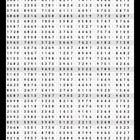
2
6
8
7
6
7
3
8
0
8
6
3
1
3
4
8
2
9
1
1
1
4
1
7
8
4
5
6
6
3
6
2
7
2
9
6
0
3
0
3
2
3
0
0
0
5
7
8
1
9
0
8
2
4
6
2
1
3
2
5
5
5
4
8
3
4
1
7
0
7
3
7
4
5
9
8
9
5
5
1
7
1
5
4
9
0
1
1
1
2
6
4
9
1
1
0
7
0
3
3
5
8
7
5
3
6
8
6
8
5
0
3
1
6
7
6
2
5
8
4
5
4
8
5
4
4
3
1
9
1
7
3
7
2
9
6
2
8
7
6
1
3
5
2
7
6
8
2
3
5
7
8
5
4
9
3
9
8
2
1
0
5
8
0
8
5
7
4
7
2
5
7
6
6
3
0
9
8
7
6
0
6
6
9
6
6
0
9
6
6
1
1
4
0
4
1
5
2
7
9
1
6
8
1
9
7
6
5
8
4
1
7
2
8
1
6
8
2
4
6
3
3
6
4
1
3
7
6
3
9
4
4
6
3
9
7
5
7
4
2
0
1
0
0
0
9
8
8
2
1
0
9
0
8
8
5
8
6
7
4
2
2
4
5
9
6
5
7
9
7
2
6
5
1
6
9
2
1
2
3
5
9
6
5
2
7
4
9
1
1
3
7
2
4
6
5
6
6
9
6
7
6
2
1
3
6
1
8
2
1
7
1
3
8
2
5
1
3
0
3
5
0
7
6
4
0
2
6
9
6
3
1
4
7
2
4
8
9
7
7
2
5
5
4
9
9
7
4
2
6
1
9
7
9
7
4
9
6
7
4
1
1
6
4
1
1
2
5
7
3
8
9
4
9
4
5
5
1
4
5
8
4
8
2
1
5
1
5
3
8
1
6
6
8
5
5
7
9
8
8
0
6
6
1
7
6
3
7
9
7
7
2
6
6
3
3
9
1
7
8
7
6
8
2
1
0
7
9
1
1
5
3
7
3
1
3
9
4
1
5
7
2
9
1
1
9
7
5
1
6
4
2
4
6
1
0
3
9
4
4
8
0
6
3
9
9
6
9
2
2
X
X
X
X
X
5
3
2
3
5
6
7
8
0
8
9
9
1
7
8
5
1
4
3
7
1
7
8
7
6
4
5
7
3
1
6
7
3
5
8
6
9
9
6
6
9
8
9
4
4
3
7
1
8
9
9
3
8
3
2
9
5
8
0
8
1
0
4
9
4
7
9
4
7
2
4
9
1
7
8
1
4
4
9
4
6
6
7
6
4
4
6
2
5
7
8
0
7
6
4
5
0
2
5
7
1
2
8
5
4
4
4
9
9
9
6
4
5
1
6
8
8
1
6
7
8
0
5
1
6
2
6
7
7
5
5
4
1
9
1
2
7
4
3
7
5
1
1
5
6
9
5
2
5
7
1
3
4
6
1
6
5
8
7
6
6
5
1
0
1
7
0
0
7
7
4
7
4
5
9
2
7
2
1
3
0
4
4
2
6
9
6
5
3
8
0
0
9
8
8
2
3
6
7
4
3
2
3
2
5
8
2
1
6
7
3
9
7
9
7
0
4
4
4
8
2
7
5
3
8
4
1
6
5
2
6
1
1
8
9
7
4
3
8
2
4
3
5
0
5
2
4
7
6
4
9
0
1
0
1
3
1
9
2
2
2
1
6
3
9
3
0
6
5
2
3
3
4
2
6
1
4
1
3
4
9
1
4
1
5
3
3
6
4
1
6
0
4
2
6
3
9
9
3
3
3
9
8
0
8
5
6
9
9
9
8
9
0
5
5
1
7
5
6
2
8
5
6
8
5
3
0
6
4
1
8
0
1
5
6
5
0
9
6
6
3
9
4
9
4
5
1
0
2
2
2
2
1
5
6
5
2
6
8
5
4
4
2
9
2
7
6
6
8
5
1
5
0
1
1
3
7
3
4
7
7
2
0
5
5
9
7
6
7
4
4
9
4
7
2
0
3
2
3
5
4
6
8
8
7
2
5
7
6
4
8
7
8
5
4
0
3
9
5
5
8
7
9
9
9
9
4
6
5
2
2
0
2
7
9
9
2
1
6
7
7
9
5
7
3
5
6
1
0
1
2
4
8
4
3
9
4
0
5
5
8
3
0
2
2
3
0
2
2
4