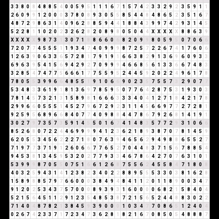
3
3
8
0
8
4
8
8
5
4
0
0
5
9
5
1
1
1
6
7
1
5
7
4
2
3
3
2
9
2
3
5
9
1
1
2
6
0
9
9
1
2
0
0
0
3
7
8
0
8
9
3
0
5
5
8
5
4
4
8
4
8
6
5
2
3
5
1
6
7
4
8
7
2
9
8
6
3
1
4
0
9
6
2
8
8
5
9
4
4
1
8
8
4
3
9
9
7
4
2
9
3
1
4
5
5
2
2
8
1
1
0
2
0
2
3
2
6
2
8
2
0
8
9
8
0
5
0
4
4
X
X
X
X
X
8
8
6
3
9
X
X
X
X
X
9
8
7
3
1
3
0
7
1
8
8
6
6
0
6
8
2
0
9
9
8
0
5
9
5
0
7
0
6
6
7
2
0
7
7
4
5
5
5
1
1
9
3
4
7
4
0
9
9
9
8
7
2
5
7
2
2
6
7
4
1
7
6
0
6
1
2
6
3
9
0
6
3
3
6
5
7
2
8
1
7
9
1
9
1
6
6
3
8
2
9
1
3
6
9
6
0
9
3
3
6
9
6
3
9
5
4
1
5
6
9
4
2
9
2
7
0
9
9
9
4
6
6
8
5
6
1
3
3
6
6
7
4
8
3
3
2
8
5
4
7
4
7
7
5
6
6
6
1
7
7
5
5
9
5
2
4
4
5
9
2
0
2
2
4
9
6
1
7
8
7
8
0
5
5
3
9
9
6
6
4
8
5
5
1
9
1
0
6
6
9
0
2
3
5
7
5
5
7
3
2
9
0
7
7
5
3
4
8
3
3
6
1
9
1
8
1
3
6
9
7
8
5
9
5
0
7
7
6
4
2
8
7
5
3
1
9
3
0
3
7
8
1
4
5
7
3
2
1
3
1
5
8
9
8
1
6
6
6
3
3
3
4
0
4
1
2
7
1
8
4
2
1
7
8
2
9
9
6
6
0
5
5
5
1
4
5
2
7
9
6
7
2
9
2
3
1
1
4
5
6
6
9
7
7
2
7
2
8
1
9
2
5
9
5
6
8
9
6
6
8
4
0
7
7
4
0
9
8
8
4
4
7
8
6
7
9
2
6
8
1
4
1
9
1
3
0
2
7
9
7
3
5
7
3
5
9
1
4
5
5
0
1
6
7
4
1
4
8
3
5
7
7
2
9
3
1
0
6
6
8
5
2
6
8
0
7
2
2
4
4
6
9
9
9
9
4
1
2
3
6
2
1
8
9
3
8
7
0
7
8
1
4
5
9
6
2
0
5
5
3
4
5
6
2
2
2
7
1
8
0
7
6
3
9
4
6
5
6
2
9
4
9
8
8
6
5
5
2
7
7
1
9
7
7
3
7
1
9
1
2
6
0
6
6
7
7
6
5
2
7
0
4
4
8
3
7
1
5
6
7
8
8
5
4
9
4
5
3
8
1
3
4
5
9
5
3
2
0
2
7
7
9
3
3
4
6
7
8
6
4
2
7
0
7
6
3
1
0
1
5
3
9
9
9
8
7
0
5
5
0
7
5
1
6
6
1
2
6
8
7
5
5
6
2
4
5
5
8
4
7
1
8
0
8
4
0
3
2
5
9
4
3
1
4
1
2
3
8
2
3
4
0
2
2
8
8
9
5
5
5
3
3
0
3
8
1
6
2
8
1
5
8
9
8
8
5
7
9
7
6
6
0
0
0
3
8
4
9
4
8
4
1
1
2
0
1
1
8
9
0
0
3
4
7
9
1
2
0
2
5
3
4
3
7
5
7
0
0
0
8
9
3
9
3
1
6
0
0
0
0
6
8
2
1
5
8
4
0
4
5
2
1
5
6
4
5
1
1
2
9
1
2
3
5
4
8
5
3
8
7
2
1
5
6
5
2
4
4
8
8
3
0
2
2
7
1
4
0
4
8
7
8
2
1
3
8
4
5
9
3
9
0
0
0
1
0
3
4
7
7
0
8
6
5
1
2
4
0
4
0
2
6
7
4
2
3
3
7
1
7
2
3
4
7
3
6
2
8
1
8
2
1
6
7
0
8
5
0
5
4
8
8
8
7