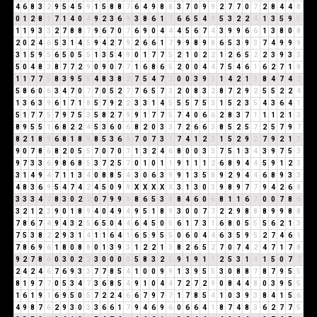
4
6
8
3
2
9
5
4
5
9
1
5
8
8
7
6
4
9
8
8
3
7
0
9
9
2
7
7
0
7
2
8
4
4
8
0
1
2
8
1
7
1
4
0
4
9
2
3
6
9
3
8
6
1
7
6
6
5
4
9
5
3
2
2
4
1
3
5
9
5
1
1
9
3
3
2
7
8
8
7
9
6
7
0
7
6
9
0
4
4
4
5
6
7
4
3
9
9
6
6
1
3
8
0
8
2
0
2
4
6
5
3
1
4
5
9
4
2
7
9
2
6
6
1
7
9
9
8
9
8
6
5
3
9
3
7
4
9
9
9
3
1
5
9
5
6
5
0
5
5
1
3
5
4
9
0
1
7
7
5
2
1
0
2
2
1
2
6
5
2
2
3
9
3
3
5
0
4
8
3
8
7
7
2
9
0
9
0
7
7
1
6
8
6
5
2
0
0
4
4
7
5
4
6
1
6
2
7
1
8
1
1
7
7
5
8
3
9
5
5
4
8
3
8
2
7
5
4
7
2
0
0
3
9
3
1
4
2
1
3
8
4
7
4
2
5
8
6
0
6
3
4
7
0
7
7
0
5
2
7
7
6
5
7
3
2
0
8
3
2
8
7
2
9
2
5
5
2
2
4
1
3
6
3
9
6
1
7
1
8
5
7
9
2
2
3
3
1
4
5
5
5
7
5
3
1
5
2
3
5
4
3
6
4
1
5
1
7
7
5
7
9
7
5
3
5
8
2
7
9
9
1
7
7
5
7
4
0
6
6
2
8
3
7
1
1
1
2
1
3
8
9
5
5
1
6
8
2
2
4
5
3
6
0
6
8
2
0
3
3
7
2
6
6
3
8
5
2
5
7
2
5
7
9
7
8
2
1
8
9
6
8
1
8
9
8
5
3
6
9
7
0
7
3
1
7
4
1
2
3
1
5
2
9
2
7
9
2
1
3
9
0
7
8
6
8
2
0
5
5
7
0
7
0
7
1
3
2
4
6
8
0
0
3
3
7
5
1
3
4
3
9
7
5
3
9
7
3
3
6
9
8
6
8
5
3
7
2
5
7
0
1
0
1
1
9
1
1
1
2
6
8
9
4
4
5
9
1
2
3
3
1
4
9
4
7
1
1
3
4
0
8
8
5
4
3
0
6
3
9
9
1
3
5
8
9
2
9
4
4
6
8
9
3
3
4
8
3
6
9
5
4
7
4
2
4
5
0
9
9
X
X
X
X
X
3
1
3
0
3
9
8
9
7
7
9
4
2
6
8
3
3
3
4
7
8
3
0
2
2
0
7
9
9
9
8
6
5
3
8
8
4
6
0
6
8
1
1
6
7
0
0
7
8
6
3
2
1
2
3
9
0
1
8
9
4
0
4
9
4
9
5
1
8
9
3
0
0
7
7
2
2
9
8
8
8
9
9
8
8
7
8
6
7
4
9
4
3
2
5
6
5
0
4
4
6
4
5
0
5
6
1
7
3
1
6
8
0
5
5
5
6
2
1
3
7
5
3
8
2
2
9
3
1
4
1
1
6
4
1
6
5
9
5
5
0
6
0
4
4
6
3
5
9
5
2
7
4
6
1
7
8
6
9
6
1
8
0
8
8
0
1
3
9
3
1
2
2
1
3
8
2
6
5
2
7
0
7
4
2
4
7
1
7
8
9
2
7
8
6
0
3
0
2
2
3
0
0
0
0
5
8
3
2
5
9
1
9
1
1
2
5
3
1
4
1
5
0
7
7
2
4
2
4
6
7
6
9
3
3
7
7
8
5
4
1
0
0
9
9
1
3
9
5
5
3
0
8
8
7
8
7
9
5
5
8
1
9
7
7
0
5
3
4
7
3
6
8
5
4
9
1
0
4
4
7
2
7
2
9
0
8
4
4
8
0
3
9
5
5
1
6
1
9
1
6
9
5
0
5
7
2
2
4
6
6
7
9
7
7
1
7
8
5
4
1
0
3
9
3
8
4
1
5
6
4
9
8
7
6
2
9
3
0
3
3
6
6
1
7
9
4
6
9
6
0
6
6
4
1
8
7
4
8
3
6
2
7
7
5