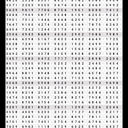
4
8
2
0
2
2
3
2
6
8
0
3
3
7
1
8
5
2
1
3
5
1
6
2
8
0
3
8
5
4
5
9
5
4
9
3
3
7
1
8
2
2
0
3
3
9
3
5
5
1
3
4
7
6
4
0
3
4
4
8
2
4
6
9
6
3
9
9
2
2
5
6
2
9
2
9
6
1
9
1
7
7
0
6
6
8
7
5
6
2
1
9
5
1
6
X
X
X
X
X
7
4
1
2
3
X
X
X
X
X
7
9
0
9
9
5
8
7
7
5
5
5
4
8
3
0
1
5
9
5
6
2
5
3
8
9
2
2
2
4
7
9
5
1
6
7
3
1
2
3
1
4
4
6
1
8
4
6
8
5
6
2
5
0
5
7
9
2
7
9
2
6
6
7
4
7
6
4
7
2
9
1
0
0
0
4
2
7
4
2
5
3
4
2
6
6
1
6
9
6
7
8
7
5
3
6
2
6
3
9
6
4
5
4
9
7
2
4
2
6
1
2
4
4
8
3
1
7
0
7
4
1
0
1
1
3
6
1
5
6
5
9
1
3
4
2
3
0
6
6
4
9
4
3
7
8
6
8
9
8
4
0
4
0
4
2
9
0
2
2
7
0
8
6
5
7
9
8
9
8
5
6
4
6
1
6
3
9
8
8
5
1
6
7
4
0
4
3
3
6
4
4
0
2
2
4
6
4
9
4
1
7
2
5
7
5
0
2
8
1
7
2
4
1
5
3
1
9
7
7
9
0
2
2
4
1
9
2
3
5
2
4
9
9
9
9
0
3
8
2
3
6
1
9
1
4
9
9
0
9
1
6
4
0
4
2
6
4
7
2
1
5
6
3
9
8
0
5
2
7
2
9
2
2
4
3
6
9
2
2
0
7
2
9
2
4
3
7
8
6
3
1
5
9
5
8
9
3
8
2
0
9
2
7
9
1
0
8
4
3
1
4
5
7
3
1
0
8
3
2
9
4
7
2
9
7
7
1
7
8
7
4
0
9
9
3
8
9
8
8
2
2
0
6
6
8
0
1
5
6
6
5
5
5
1
0
7
8
0
8
5
2
5
2
7
1
5
8
2
1
2
4
4
5
9
1
4
5
4
9
0
8
5
3
8
1
2
4
9
4
8
6
3
5
8
5
1
5
9
5
8
0
3
4
7
5
4
8
4
3
1
8
7
4
2
8
9
6
4
1
8
8
1
1
2
8
9
4
8
3
6
6
2
1
3
3
4
6
9
6
6
5
7
8
6
4
3
7
7
5
9
4
2
5
7
5
5
8
1
9
8
0
2
6
8
4
1
2
0
2
7
1
3
3
6
9
6
6
2
8
0
9
4
1
5
5
3
6
0
6
2
0
0
8
8
5
9
0
8
8
8
5
2
0
2
9
0
3
3
6
7
7
9
2
2
9
6
9
8
8
7
0
2
9
2
3
3
6
6
3
2
5
3
2
5
2
7
4
7
2
6
3
3
5
8
4
3
7
3
1
5
9
3
5
8
1
0
9
0
9
8
2
1
8
9
2
1
4
7
2
5
3
8
6
5
9
3
4
5
9
6
5
8
4
3
0
9
5
3
8
1
4
7
4
2
3
2
8
5
4
3
7
3
0
3
2
3
8
4
3
8
2
7
9
7
7
9
3
8
2
5
2
1
0
1
2
5
6
2
8
8
7
0
8
8
6
7
5
4
9
4
2
9
9
9
1
0
1
6
7
6
8
4
6
1
3
5
4
1
5
9
2
0
1
1
0
2
0
1
1
8
9
2
2
4
7
6
1
1
2
1
2
9
0
9
6
2
2
6
8
2
3
4
6
1
3
5
5
8
4
4
0
0
9
9
5
2
3
3
6
2
1
2
3
5
7
1
2
7
9
4
3
2
5
7
0
2
1
7
8
9
1
0
1
1
2
4
8
7
6
1
9
2
3
5
6
8
2
3
5
8
0
9
1
1
7
8
1
1
2
5
2
5
4
9
6
7
0
1
1
9
1
5
0
5
7
4
5
1
6
3
7
5
4
9
0
7
6
9
6
6
7
9
6
6
9
1
5
1
6
7
6
3
9
3
6
9
6
3
9
1
1
1
8
9
4
7
3
9
3
6
0
2
5
7
5
9
5
1
6
6
4
3
7
1