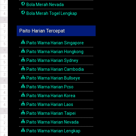
7
Bola Merah Nevada
3
Bola Merah Togel Lengkap
4
3
2
Paito Harian Tercepat
7
7
Paito Warna Harian Singapore
5
9
Paito Warna Harian Hongkong
6
Paito Warna Harian Sydney
5
7
Paito Warna Harian Cambodia
2
Paito Warna Harian Bullseye
4
5
Paito Warna Harian Pcso
4
Paito Warna Harian Korea
8
Paito Warna Harian Laos
4
5
Paito Warna Harian Taipei
2
Paito Warna Harian Nevada
2
2
Paito Warna Harian Lengkap
4