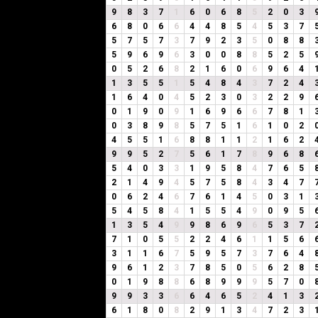
9
8
3
7
1
6
0
6
8
5
2
0
3
6
8
0
6
6
4
4
8
5
4
5
3
7
5
7
5
7
3
7
9
2
3
5
0
8
8
5
9
6
9
6
3
0
0
8
8
5
2
5
0
5
2
6
8
2
1
6
0
6
9
6
4
1
3
5
5
1
5
4
8
4
3
7
2
4
1
6
4
0
4
5
2
3
0
3
2
2
9
0
1
9
0
9
1
6
9
6
6
7
8
1
0
3
8
9
8
5
7
5
1
6
1
0
2
4
5
5
1
6
8
8
1
1
2
1
6
2
9
9
5
2
7
5
6
1
7
8
9
6
8
5
4
0
3
3
1
9
5
8
4
7
6
5
2
1
4
9
4
5
7
5
8
4
3
4
7
0
6
2
4
6
7
6
1
4
5
0
3
1
5
4
5
8
4
1
5
5
4
9
0
9
5
1
3
5
4
9
9
8
6
9
6
5
3
7
7
1
0
5
5
2
2
4
6
1
1
5
6
3
1
1
6
7
5
9
5
7
3
7
6
4
9
6
1
2
3
7
8
5
0
5
6
2
8
0
1
9
8
8
6
8
9
9
9
5
7
0
9
9
3
3
6
6
4
6
5
2
4
1
3
6
1
8
0
8
2
9
1
3
4
7
2
3