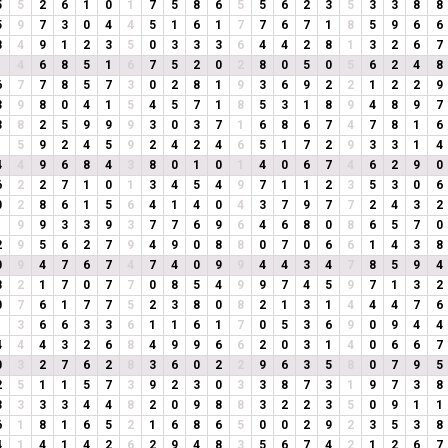
5
5
2
6
1
0
1
7
5
8
6
5
5
6
2
3
5
3
3
8
8
5
9
7
3
0
4
4
5
1
6
1
7
7
6
7
1
8
5
9
6
6
8
4
9
1
2
3
5
0
3
3
3
6
4
4
2
8
1
3
2
6
7
1
4
6
8
5
1
6
7
5
2
0
2
8
0
5
0
5
6
2
4
8
6
7
7
8
5
7
3
0
2
8
1
9
3
6
9
2
2
1
2
2
9
3
9
8
0
4
1
5
4
5
7
1
8
5
3
1
8
9
4
8
9
7
3
8
2
5
9
9
9
3
0
3
7
1
6
8
6
7
4
7
8
1
6
1
5
9
2
4
5
9
2
4
2
4
6
5
1
7
2
9
3
3
1
4
4
4
9
6
8
4
3
8
0
1
0
1
4
0
6
7
4
6
2
9
0
6
2
2
7
1
0
1
3
4
5
4
9
7
1
1
2
3
5
3
0
6
0
2
8
6
1
5
6
4
1
4
0
4
3
7
9
7
7
2
4
3
2
1
9
9
3
3
9
3
7
7
6
9
6
4
6
8
0
8
6
5
7
0
2
9
5
6
2
7
9
4
9
0
8
8
0
7
0
6
6
1
4
3
8
0
9
4
7
6
7
4
7
4
0
9
9
4
4
3
4
7
8
5
9
4
8
2
1
7
0
7
7
0
8
5
4
9
9
7
4
5
9
7
1
3
2
0
7
6
1
7
7
5
2
3
8
0
8
2
1
3
1
4
4
4
7
6
1
3
6
6
3
3
6
1
1
6
1
7
0
5
3
6
9
0
9
4
4
4
4
4
3
2
6
8
4
9
9
6
6
2
0
3
1
4
0
6
6
7
0
3
2
7
6
2
8
3
6
0
2
2
9
6
3
5
8
0
7
9
5
2
5
1
1
5
7
3
9
2
3
0
3
3
8
7
3
1
9
7
3
8
3
3
3
3
4
4
8
2
0
9
8
8
3
2
2
3
5
0
9
1
1
6
1
8
1
6
5
2
1
6
8
6
5
0
0
2
9
2
3
5
3
8
4
1
4
1
4
2
6
2
9
4
8
3
5
6
7
4
2
1
2
6
7