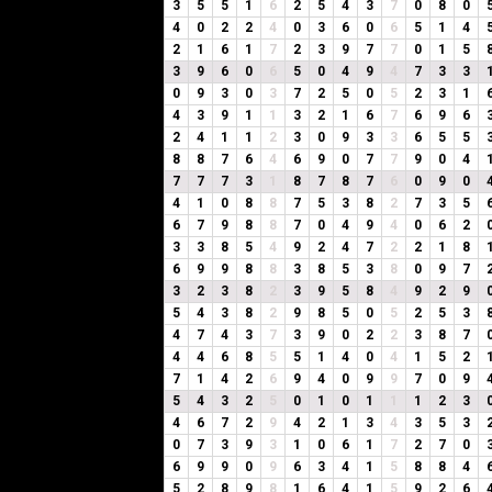
3
5
5
1
6
2
5
4
3
7
0
8
0
4
0
2
2
4
0
3
6
0
6
5
1
4
2
1
6
1
7
2
3
9
7
7
0
1
5
3
9
6
0
6
5
0
4
9
4
7
3
3
0
9
3
0
3
7
2
5
0
5
2
3
1
4
3
9
1
1
3
2
1
6
7
6
9
6
2
4
1
1
2
3
0
9
3
3
6
5
5
8
8
7
6
4
6
9
0
7
7
9
0
4
7
7
7
3
1
8
7
8
7
6
0
9
0
4
1
0
8
8
7
5
3
8
2
7
3
5
6
7
9
8
8
7
0
4
9
4
0
6
2
3
3
8
5
4
9
2
4
7
2
2
1
8
6
9
9
8
8
3
8
5
3
8
0
9
7
3
2
3
8
2
3
9
5
8
4
9
2
9
5
4
3
8
2
9
8
5
0
5
2
5
3
4
7
4
3
7
3
9
0
2
2
3
8
7
4
4
6
8
5
5
1
4
0
4
1
5
2
7
1
4
2
6
9
4
0
9
9
7
0
9
5
4
3
2
5
0
1
0
1
1
1
2
3
4
6
7
2
9
4
2
1
3
4
3
5
3
0
7
3
9
3
1
0
6
1
7
2
7
0
6
9
9
0
9
6
3
4
1
5
8
8
4
5
2
8
9
8
1
6
4
1
5
9
2
6