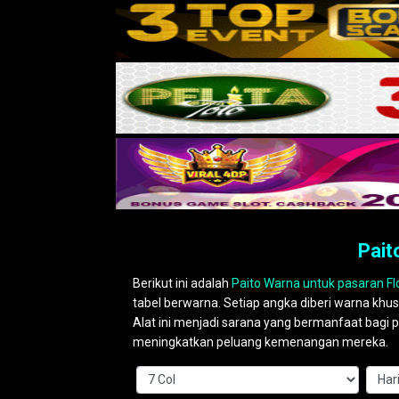
Pait
Berikut ini adalah
Paito Warna untuk pasaran Fl
tabel berwarna. Setiap angka diberi warna kh
Alat ini menjadi sarana yang bermanfaat bagi 
meningkatkan peluang kemenangan mereka.