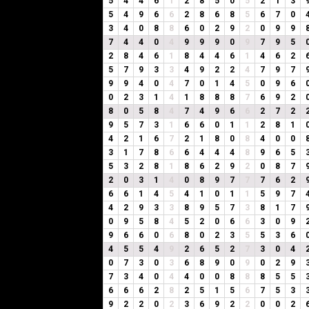
5
4
4
6
1
2
8
5
0
5
2
1
3
5
4
9
6
6
2
8
6
8
5
6
7
0
3
4
0
8
8
6
0
2
9
2
0
9
9
7
4
4
0
4
9
9
9
0
9
7
9
5
2
8
4
6
1
8
4
4
6
1
4
6
2
5
7
9
3
3
4
9
2
2
4
7
9
7
9
9
4
0
4
7
0
1
4
5
0
9
6
0
2
3
1
4
1
8
8
8
7
6
9
2
8
0
5
8
4
7
4
9
6
6
2
7
2
9
5
7
3
1
6
6
0
1
1
2
8
1
4
2
1
6
7
2
1
8
0
8
4
0
0
3
1
7
8
6
6
4
4
4
8
9
6
5
5
3
2
8
1
8
6
2
9
2
0
8
7
2
0
3
1
4
0
8
9
7
7
7
6
2
6
6
1
4
5
4
1
0
1
1
5
9
7
4
2
9
3
3
8
9
5
7
3
8
1
7
0
9
5
8
4
5
2
0
6
6
3
0
9
9
6
6
0
6
8
0
2
3
5
5
3
6
4
5
5
4
9
2
6
5
2
7
3
0
4
0
7
3
0
3
6
8
9
0
9
0
2
9
7
3
4
0
4
4
0
0
8
8
8
5
5
6
6
6
2
8
2
5
1
5
6
7
5
3
9
2
2
0
2
3
6
9
2
2
0
0
2