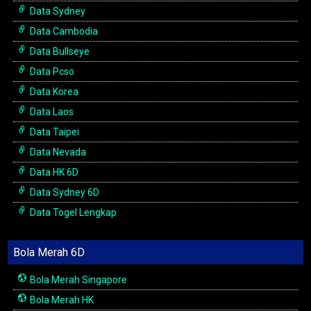
Data Sydney
Data Cambodia
Data Bullseye
Data Pcso
Data Korea
Data Laos
Data Taipei
Data Nevada
Data HK 6D
Data Sydney 6D
Data Togel Lengkap
Bola Merah 6D
Bola Merah Singapore
Bola Merah HK