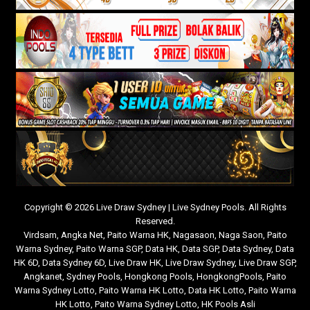
Copyright © 2026 Live Draw Sydney | Live Sydney Pools. All Rights
Reserved.
Virdsam
,
Angka Net
,
Paito Warna HK
,
Nagasaon
,
Naga Saon
,
Paito
Warna Sydney
,
Paito Warna SGP
,
Data HK
,
Data SGP
,
Data Sydney
,
Data
HK 6D
,
Data Sydney 6D
,
Live Draw HK
,
Live Draw Sydney
,
Live Draw SGP
,
Angkanet
,
Sydney Pools
,
Hongkong Pools
,
HongkongPools
,
Paito
Warna Sydney Lotto
,
Paito Warna HK Lotto
,
Data HK Lotto
,
Paito Warna
HK Lotto
,
Paito Warna Sydney Lotto
,
HK Pools Asli