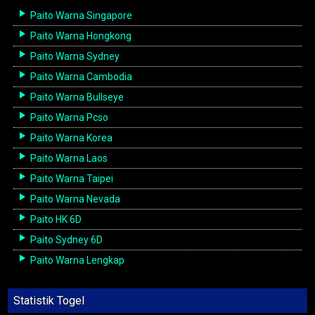
Paito Warna Singapore
Paito Warna Hongkong
Paito Warna Sydney
Paito Warna Cambodia
Paito Warna Bullseye
Paito Warna Pcso
Paito Warna Korea
Paito Warna Laos
Paito Warna Taipei
Paito Warna Nevada
Paito HK 6D
Paito Sydney 6D
Paito Warna Lengkap
Statistik Togel