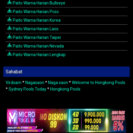
Paito Warna Harian Bullseye
Paito Warna Harian Pcso
Paito Warna Harian Korea
Paito Warna Harian Laos
Paito Warna Harian Taipei
Paito Warna Harian Nevada
Paito Warna Harian Lengkap
Sahabat
Virdsam
*
Nagasaon
*
Naga saon
*
Welcome to Hongkong Pools
*
Sydney Pools Today
*
Hongkong Pools