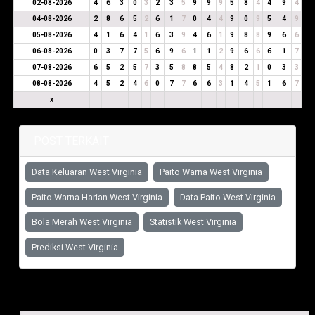
02-08-2026
4
6
3
0
3
2
3
5
9
9
9
5
8
4
4
9
4
04-08-2026
2
8
6
5
2
6
1
7
0
4
4
9
0
9
5
4
9
05-08-2026
4
1
6
4
1
6
3
9
4
6
1
9
8
8
9
6
6
06-08-2026
0
3
7
7
5
6
9
6
1
1
2
9
6
6
6
1
7
07-08-2026
6
5
2
5
7
3
5
8
8
5
4
8
2
1
0
3
3
08-08-2026
4
5
2
4
6
0
7
7
6
6
3
1
4
5
1
6
7
x
POST TERKAIT
Data Keluaran West Virginia
Paito Warna West Virginia
Paito Warna Harian West Virginia
Data Paito West Virginia
Bola Merah West Virginia
Statistik West Virginia
Prediksi West Virginia