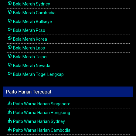
Bola Merah Sydney
Bola Merah Cambodia
Bola Merah Bullseye
Bola Merah Pcso
Bola Merah Korea
Bola Merah Laos
Bola Merah Taipei
Bola Merah Nevada
Bola Merah Togel Lengkap
Paito Harian Tercepat
Paito Warna Harian Singapore
Paito Warna Harian Hongkong
Paito Warna Harian Sydney
Paito Warna Harian Cambodia