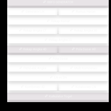
BBFS GENERATOR
Generator LN
Rumus Harian
Rekap Kumat
Rekap Angka CT
Rekap Angka 3D
Rekap Angka 2D
Rekap Angka 4D
Pola Dasar All
Pola Dasar
Pembalik Angka
Multi Kombinasi
LN vs DN
Kombinasi 4D
Kolaborasi LN
Kalkulator Togel