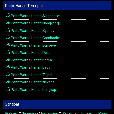
Paito Harian Tercepat
Paito Warna Harian Singapore
Paito Warna Harian Hongkong
Paito Warna Harian Sydney
Paito Warna Harian Cambodia
Paito Warna Harian Bullseye
Paito Warna Harian Pcso
Paito Warna Harian Korea
Paito Warna Harian Laos
Paito Warna Harian Taipei
Paito Warna Harian Nevada
Paito Warna Harian Lengkap
Sahabat
Virdsam
*
Nagasaon
*
Naga saon
*
Welcome to Hongkong Pools