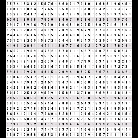
9
5
7
4
2
5
3
1
2
3
5
5
7
6
4
6
6
0
9
9
7
9
1
0
1
1
6
8
5
4
9
6
4
5
9
0
0
8
1
9
1
8
8
4
3
7
7
4
5
9
6
5
8
9
8
1
9
3
8
2
0
3
2
5
7
2
3
9
7
7
8
5
2
9
2
2
4
1
7
8
4
2
0
5
5
5
4
7
9
7
9
5
8
8
7
6
5
3
6
9
9
7
4
5
9
6
3
0
5
5
8
8
7
8
6
7
5
0
0
0
8
4
6
7
4
8
5
8
6
5
7
2
0
5
5
3
9
7
0
7
0
9
1
7
8
5
9
4
6
1
7
0
9
0
9
9
0
4
3
7
0
0
7
5
3
6
0
7
7
5
6
1
5
6
2
3
7
9
9
9
7
0
3
9
3
3
0
5
9
5
7
0
9
6
6
9
4
7
9
7
8
7
3
3
6
7
9
8
5
4
2
4
4
4
8
7
6
4
6
1
9
5
0
5
5
7
4
8
4
3
0
5
2
5
7
6
3
0
4
4
9
6
1
2
3
7
5
1
2
3
8
2
6
0
6
5
2
7
2
9
0
4
4
3
7
8
5
4
3
7
0
2
0
0
0
7
2
6
5
2
4
1
9
1
1
2
8
6
1
7
4
4
1
1
2
3
8
7
7
5
6
1
0
2
2
2
7
2
9
2
7
8
0
9
9
8
6
2
0
2
1
9
5
9
5
4
7
3
2
5
8
7
0
1
1
1
4
6
7
4
5
0
7
8
6
5
0
3
4
7
7
6
4
0
4
9
3
7
0
7
9
5
3
5
8
4
7
5
5
1
6
3
6
3
9
8
7
2
6
8
9
1
6
8
5
1
9
5
3
8
8
1
8
9
8
2
6
3
9
3
7
4
9
7
7
7
7
3
9
3
0
3
1
8
9
9
2
2
1
3
1
0
3
4
7
6
6
6
3
9
3
3
1
6
7
7
1
5
6
2
5
8
6
1
7
1
8
3
5
8
7
2
7
3
1
5
9
4
1
5
9
9
7
8
6
4
8
1
5
6
2
0
9
4
4
8
8
2
5
7
6
6
7
4
2
4
3
6
6
3
0
1
8
4
3
7
5
4
7
2
2
7
9
1
1
3
6
2
5
7
9
4
1
7
8
2
8
7
3
1
8
4
2
1
3
5
4
9
4
4
7
9
1
7
8
2
4
6
1
7
3
4
7
4
2
0
0
6
8
5
0
4
0
3
3
0
0
4
1
5
3
4
2
5
7
8
0
5
2
7
4
5
8
6
5
8
9
8
2
1
1
4
5
3
8
1
7
6
4
1
8
3
1
5
6
3
0
4
0
4
2
5
1
2
3
9
5
9
9
9
9
5
8
5
4
3
7
1
0
1
6
6
9
8
8
4
8
1
8
9
7
8
5
9
5
4
8
5
3
8
8
1
7
5
3
2
1
5
0
5
6
8
6
0
6
5
5
9
0
9
9
6
1
4
5
0
8
7
3
1
0
5
6
4
1
5
7
1
4
5
7
8
8
8
7
2
6
4
3
7
5
3
1
3
4
2
3
1
9
1
3
5
9
2
2
2
7
4
8
3
5
3
5
4
9
8
1
9
5
5
7
7
2
1
3
8
3
4
9
4
8
5
6
8
5
3
6
4
4
8
0
1
9
4
4
7
4
6
0
6
8
2
8
8
7
1
0
9
6
6
2
6
4
2
6
4
6
1
5
6
4
8
5
9
5
6
8
3
8
2
4
7
3
7
1
3
0
5
2
7
5
7
6
5
2
8
0
0
0
0
1
6
1
4
5
5
7
9
9
9
5
9
5
2
7
8
1
3
1
4
9
3
9
4
4
6
3
0
6
6
4
2
9
2
2
5
6
8
8
7
2
4
6
5
2
3
2
4
9
4
7
4
4
7
2
7
3
7
3
1
1
1
0
6
6
1
8
1
6
7
5
4
4
4
8
1
3
8
7
6
0
0
5
8
4
6
3
5
3
8
1
6
0
9
9
3
9
4
9
4
9
5
7
7
5
1
1
8
0
8