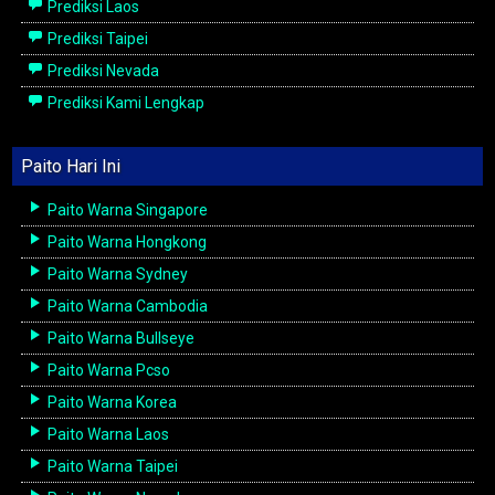
Prediksi Laos
Prediksi Taipei
Prediksi Nevada
Prediksi Kami Lengkap
Paito Hari Ini
Paito Warna Singapore
Paito Warna Hongkong
Paito Warna Sydney
Paito Warna Cambodia
Paito Warna Bullseye
Paito Warna Pcso
Paito Warna Korea
Paito Warna Laos
Paito Warna Taipei