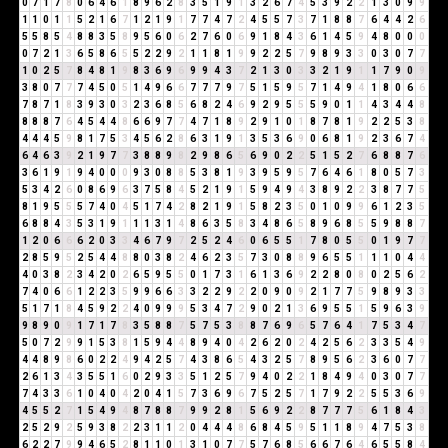
0
7
1
7
8
0
6
4
6
1
8
9
6
2
8
3
5
1
9
1
3
2
6
7
4
5
3
9
2
2
1
3
0
9
9
1
1
0
1
1
5
2
1
6
7
1
2
1
9
1
7
7
4
7
2
4
5
5
7
3
7
1
8
8
7
6
4
4
2
6
5
5
8
5
4
8
8
3
5
8
9
5
6
0
6
2
7
6
0
6
9
1
8
4
3
6
1
4
5
9
4
8
0
0
0
0
7
2
1
3
6
5
8
6
5
5
2
2
9
2
1
1
8
1
9
9
2
2
5
7
9
8
9
3
3
0
3
0
7
7
1
0
2
5
7
8
4
8
1
9
8
3
6
9
6
9
9
4
3
7
2
1
3
0
3
3
2
1
9
1
1
7
9
0
9
3
8
0
7
7
7
4
5
0
5
1
4
9
6
6
7
7
7
9
7
5
1
5
9
5
7
1
4
9
4
1
8
0
6
6
7
8
7
1
8
3
9
3
0
3
2
3
6
8
5
6
8
2
4
6
9
2
9
5
5
5
9
0
1
1
4
3
4
4
8
8
8
8
7
6
4
5
4
4
8
6
6
9
7
7
4
7
1
8
9
2
9
1
0
1
8
7
8
1
9
2
2
5
3
8
4
4
4
5
9
8
1
7
5
3
4
5
6
2
8
6
3
1
9
1
3
5
3
6
9
0
6
8
1
9
2
3
6
7
4
6
4
6
3
9
2
1
9
7
7
3
8
8
9
8
2
9
8
6
5
6
9
0
2
2
5
1
5
2
7
6
8
8
7
6
3
6
1
9
1
9
4
0
0
0
9
3
0
8
8
5
3
8
1
9
3
9
5
9
5
7
6
4
6
1
8
0
5
7
3
5
3
4
2
6
0
8
6
9
6
3
7
5
8
4
5
2
1
9
1
5
9
4
9
4
3
8
9
2
2
3
8
7
7
5
8
1
9
5
5
5
7
4
0
4
5
1
7
4
2
8
2
1
9
1
5
8
2
3
5
0
1
0
9
9
6
1
2
3
5
6
8
8
4
3
5
3
1
9
1
1
1
3
1
4
8
6
3
5
8
3
4
8
6
5
8
9
6
8
5
5
9
8
8
7
1
2
0
6
6
6
2
0
3
3
4
6
7
9
7
2
5
2
4
6
0
6
5
5
1
7
8
0
5
5
0
1
9
7
7
2
8
5
9
5
2
5
4
4
8
8
0
3
8
2
4
6
2
3
5
7
3
0
8
8
9
6
5
5
1
1
1
0
4
4
4
0
3
8
2
3
4
2
0
2
6
5
9
5
5
0
1
7
3
1
6
1
3
6
9
2
2
8
0
8
0
2
5
6
2
7
4
0
6
6
1
2
2
3
5
9
9
6
6
3
3
2
2
9
2
2
0
9
0
9
2
1
7
7
5
9
8
9
3
3
5
1
7
1
8
4
5
9
2
2
4
0
9
9
9
5
3
4
7
2
9
0
2
1
3
6
9
5
5
1
5
9
6
3
9
9
8
9
0
9
1
7
1
7
8
3
5
8
8
7
5
7
5
3
8
8
7
6
9
6
5
7
6
4
1
7
5
3
4
7
5
0
7
2
9
9
1
5
3
8
1
5
9
4
4
8
9
4
0
4
2
6
2
0
2
4
2
5
6
2
3
3
5
4
9
4
4
8
9
8
6
0
2
2
4
9
4
2
5
7
4
3
8
6
5
4
3
2
5
7
8
9
5
6
2
3
6
0
7
7
2
6
1
3
4
3
5
5
1
6
0
2
9
3
3
5
1
2
5
7
9
4
0
2
2
1
8
4
9
4
0
3
0
7
7
7
4
3
3
6
1
0
4
0
4
2
0
4
1
5
7
3
6
9
6
7
5
2
5
7
1
7
9
2
2
5
5
3
6
9
4
5
5
2
7
1
5
4
9
4
8
7
8
8
7
9
9
2
8
1
5
6
9
2
2
8
7
7
7
5
6
1
8
4
3
2
5
2
9
2
5
9
3
8
2
2
3
1
1
2
0
4
4
4
8
6
8
4
5
9
5
1
1
8
9
4
7
5
3
8
6
2
2
7
9
9
4
6
5
2
8
1
1
0
1
3
1
0
7
7
5
7
6
8
5
6
6
7
6
4
6
5
5
8
4