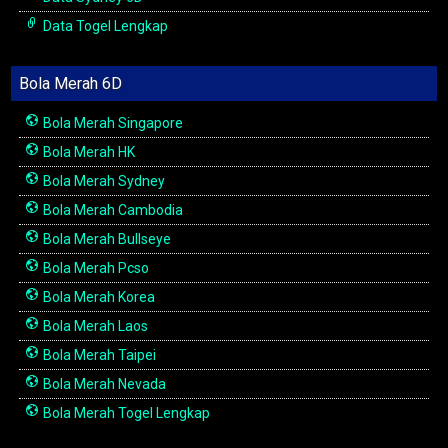
Data Togel Lengkap
Bola Merah 6D
Bola Merah Singapore
Bola Merah HK
Bola Merah Sydney
Bola Merah Cambodia
Bola Merah Bullseye
Bola Merah Pcso
Bola Merah Korea
Bola Merah Laos
Bola Merah Taipei
Bola Merah Nevada
Bola Merah Togel Lengkap