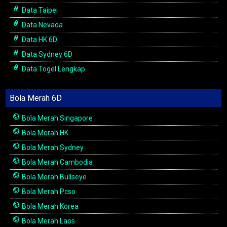
Data Taipei
Data Nevada
Data HK 6D
Data Sydney 6D
Data Togel Lengkap
Bola Merah 6D
Bola Merah Singapore
Bola Merah HK
Bola Merah Sydney
Bola Merah Cambodia
Bola Merah Bullseye
Bola Merah Pcso
Bola Merah Korea
Bola Merah Laos