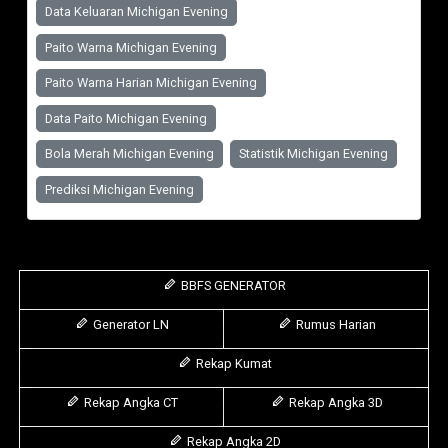
Data Keluaran Michigan Evening
Paito Warna Michigan Evening
Paito Warna Harian Michigan Evening
Data Paito Michigan Evening
Bola Merah Michigan Evening
Statistik Michigan Evening
Prediksi Michigan Evening
BBFS GENERATOR
Generator LN
Rumus Harian
Rekap Kumat
Rekap Angka CT
Rekap Angka 3D
Rekap Angka 2D