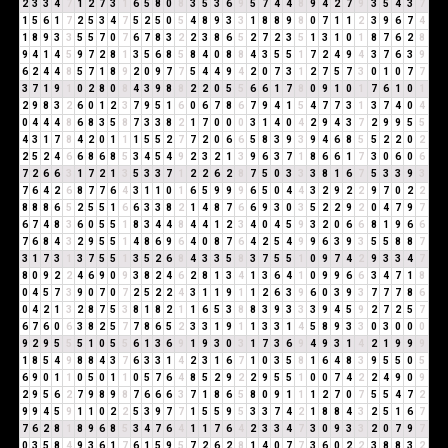
2
3
3
4
7
1
2
7
3
1
6
5
8
0
8
3
5
3
6
9
5
7
4
4
8
9
4
2
7
9
3
5
4
3
7
1
5
6
1
7
2
5
3
4
7
5
2
5
0
5
4
8
9
3
3
1
8
8
9
8
0
7
1
1
2
3
9
6
7
4
1
8
9
3
3
5
5
7
0
7
6
7
8
3
2
2
3
8
6
5
2
7
2
3
5
1
3
1
0
1
8
7
6
2
8
9
4
1
4
5
9
7
2
8
1
3
5
6
8
5
8
4
0
8
8
4
3
5
5
1
7
2
4
9
4
3
7
6
3
9
6
2
4
4
8
5
7
1
8
9
2
0
9
7
7
5
4
4
9
4
2
0
7
3
1
2
7
5
7
3
0
1
0
7
7
3
7
1
9
1
0
2
8
0
8
4
3
9
8
8
2
2
0
5
5
6
6
1
7
8
0
9
1
0
1
7
6
1
0
1
2
9
8
3
2
6
0
1
2
3
7
9
5
1
6
0
6
7
8
6
7
9
4
1
5
4
7
7
3
1
3
7
4
0
4
0
4
4
4
8
6
8
3
5
8
7
3
3
8
2
1
7
0
0
0
3
1
4
0
4
2
9
4
3
7
2
9
9
5
5
4
3
1
7
8
4
2
0
1
1
1
5
5
2
7
7
2
0
6
6
5
8
3
9
3
9
4
6
8
5
5
2
2
0
2
2
5
2
4
6
6
8
6
8
5
3
4
5
4
9
2
3
2
1
3
9
6
3
7
1
8
6
6
1
7
3
0
6
0
6
7
2
6
6
3
1
7
2
1
3
5
3
3
7
1
2
2
6
2
8
7
5
0
3
3
3
8
1
6
7
5
3
3
9
3
7
6
4
2
6
8
7
7
6
4
3
1
1
0
1
6
5
9
9
9
6
5
0
4
4
3
2
9
2
2
9
7
0
2
2
8
8
8
6
5
2
5
5
1
6
6
3
3
8
2
1
4
8
7
6
6
9
3
0
3
5
2
2
9
2
0
4
7
9
7
6
7
4
8
3
6
0
5
5
1
8
3
4
4
8
4
4
1
2
3
4
0
4
5
9
3
2
0
6
6
8
1
9
6
6
7
6
8
4
3
2
9
5
5
1
4
8
6
9
6
4
0
8
7
6
4
2
5
4
9
9
6
3
9
3
5
5
8
8
7
3
1
7
3
1
3
7
5
5
1
3
5
2
6
8
4
3
3
5
8
3
7
5
5
1
0
9
7
4
2
9
3
3
4
7
8
0
9
2
2
4
6
9
0
9
3
8
2
4
6
2
8
1
3
4
1
3
6
4
1
0
9
9
6
6
3
4
7
1
8
0
4
5
7
3
9
0
7
0
7
2
5
2
2
4
3
1
1
9
1
1
2
6
3
9
6
0
3
9
3
7
7
7
8
6
0
4
2
1
3
2
8
7
5
3
8
1
8
2
1
1
6
5
3
8
8
3
9
3
3
3
9
4
5
9
2
7
2
5
7
6
7
6
0
6
3
8
2
5
7
7
8
6
5
2
3
3
1
9
1
1
3
3
1
4
5
8
9
3
3
0
3
0
0
0
9
2
9
5
5
5
1
0
5
5
6
1
3
6
9
1
9
3
0
3
1
7
3
6
9
4
9
3
1
4
2
1
9
9
9
1
8
5
4
9
8
8
4
3
7
6
3
3
1
4
2
3
1
6
7
1
0
3
5
8
1
6
4
8
3
9
5
5
0
5
6
9
0
1
1
0
5
0
1
1
0
5
7
6
4
8
5
2
9
2
2
9
5
5
1
0
0
7
4
2
2
4
9
0
9
2
9
5
6
2
7
9
8
9
8
7
6
6
6
3
7
1
8
6
5
8
0
9
1
1
1
2
7
0
7
5
5
4
7
2
9
9
4
5
9
1
1
0
2
2
5
3
9
7
7
1
5
5
9
5
3
3
7
4
2
1
8
8
4
3
2
5
1
6
7
7
6
2
8
1
8
9
6
8
5
3
4
7
6
4
1
1
7
6
4
2
3
3
4
7
3
0
9
3
3
2
0
7
9
7
0
3
5
8
4
9
3
6
1
7
6
1
5
9
5
7
2
6
2
8
1
4
0
7
7
3
6
0
2
2
3
8
8
3
2