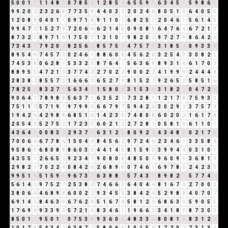
5
0
0
1
1
1
1
4
8
3
0
7
8
5
4
1
2
8
5
4
6
5
5
9
5
6
3
4
5
9
5
9
8
6
5
9
9
2
0
2
2
3
2
6
8
7
7
3
5
8
4
4
0
3
3
2
0
2
4
6
8
0
5
1
6
6
4
0
5
5
1
2
0
8
8
0
4
0
1
1
0
9
7
1
8
9
1
1
0
1
6
8
2
5
7
2
0
4
6
1
5
6
1
4
5
9
9
4
7
2
1
5
2
7
9
7
2
0
6
6
6
2
1
4
5
0
9
0
8
8
6
4
7
6
4
6
7
2
1
3
8
7
3
2
5
8
9
7
1
8
1
7
5
0
5
1
3
1
0
1
9
8
2
0
2
9
7
2
7
9
8
6
4
2
6
7
3
4
3
7
7
9
2
0
2
8
2
5
6
2
8
5
7
5
3
4
7
5
7
3
3
1
8
5
4
0
9
3
3
6
8
9
5
4
9
7
4
5
7
3
0
2
4
6
1
8
8
6
0
6
4
5
6
2
8
3
2
5
4
9
3
0
8
2
1
7
4
5
3
8
0
6
2
8
1
5
3
3
2
5
8
7
6
4
1
5
6
3
6
9
8
9
3
1
4
6
1
7
0
7
8
8
9
5
5
4
7
2
1
3
3
7
7
4
2
2
7
0
2
2
9
0
0
2
2
4
1
9
9
9
2
4
4
4
8
2
8
3
8
2
8
5
5
7
3
1
6
6
6
3
6
5
2
7
9
8
1
5
2
7
9
2
6
5
2
5
8
5
1
6
7
8
2
5
7
8
3
2
7
9
5
6
3
4
7
1
5
8
0
8
3
1
5
3
8
3
1
8
2
1
0
4
7
2
9
9
0
6
4
1
7
8
9
8
8
5
6
3
7
1
6
3
5
2
7
7
3
2
8
1
1
2
1
7
8
7
5
9
3
3
7
5
1
1
2
5
7
1
9
1
9
7
9
9
9
6
6
7
9
7
5
9
4
2
6
3
0
2
9
2
3
7
5
7
3
1
9
4
2
6
4
2
9
8
8
6
8
5
1
6
1
4
2
3
5
7
4
8
0
8
6
0
2
0
2
1
6
1
7
8
2
0
5
4
9
5
2
7
5
3
1
7
2
3
5
6
0
2
1
3
2
7
2
8
1
0
5
8
1
9
6
1
1
0
1
4
3
6
4
1
0
0
8
3
2
2
9
3
7
1
6
3
1
2
3
8
0
9
2
2
4
3
4
8
3
0
2
1
7
8
7
0
0
6
6
6
7
7
8
6
1
5
0
4
4
8
4
5
6
2
9
7
2
4
6
2
3
4
6
1
3
3
5
8
4
9
5
8
6
5
6
8
0
8
8
8
6
0
3
3
4
4
1
4
5
8
1
5
9
5
3
9
9
4
4
0
3
1
0
1
4
3
5
5
1
2
6
6
5
2
9
2
3
4
7
9
0
8
0
8
4
8
5
0
5
9
6
0
9
9
3
6
8
1
9
2
9
8
2
1
7
0
2
2
4
0
8
4
2
6
2
6
8
9
8
0
7
4
6
1
6
9
7
8
6
2
4
2
3
5
9
9
5
1
6
5
1
5
9
5
9
6
7
3
1
6
3
8
8
7
5
7
4
3
7
8
9
8
2
1
5
7
7
4
2
5
6
1
4
5
9
7
5
2
7
2
5
3
8
2
7
4
6
6
3
6
4
0
4
4
8
1
6
7
4
2
7
0
0
0
3
8
0
6
6
4
6
8
9
8
6
0
0
2
2
9
3
4
5
9
3
8
4
2
6
5
2
9
8
8
4
0
7
0
7
6
9
1
4
5
8
4
6
3
9
6
7
6
2
8
5
1
6
7
4
5
8
1
2
3
6
8
6
3
9
5
9
0
5
5
1
7
6
9
6
9
3
3
9
3
5
7
2
1
3
8
3
4
6
1
1
9
6
6
3
3
4
1
8
9
8
7
3
0
3
8
5
0
1
1
9
5
0
1
1
0
7
5
3
8
9
3
6
0
6
4
8
3
3
6
8
0
8
1
9
8
3
1
2
3
1
0
1
7
8
5
4
3
4
7
6
3
9
7
7
5
8
0
6
6
1
0
1
5
6
1
7
2
0
2
7
3
1
3
4