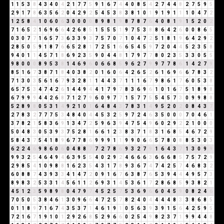
1
1
5
3
8
4
3
4
0
4
2
1
7
7
5
9
1
6
7
4
4
0
8
5
4
2
7
4
4
8
2
7
5
9
5
2
9
1
7
8
6
3
5
6
2
0
4
2
9
2
5
4
5
3
8
3
8
1
0
1
9
1
9
1
1
1
0
4
7
2
1
2
5
8
4
1
0
6
0
6
3
0
0
0
0
8
9
8
1
9
8
7
8
7
6
4
0
8
1
9
1
5
2
0
2
7
1
6
5
2
1
6
9
6
6
4
2
6
8
5
1
5
5
5
1
9
7
5
3
8
8
6
4
2
6
0
0
8
6
5
0
3
0
7
7
1
6
5
7
3
6
3
3
9
3
7
5
7
0
7
1
0
4
7
2
5
1
8
1
9
6
4
2
9
2
2
8
5
0
5
9
1
8
7
6
6
5
2
8
1
7
2
5
1
6
6
5
4
5
9
7
2
0
4
4
5
2
3
5
8
9
4
0
1
1
4
5
7
1
8
6
9
2
3
5
9
0
4
4
8
1
7
9
7
7
8
0
2
3
5
3
3
0
5
5
9
8
0
0
0
8
9
5
3
8
1
4
6
9
6
0
6
6
8
5
9
6
2
7
9
9
7
7
8
6
1
4
2
7
9
8
5
1
6
7
3
8
7
1
8
4
0
3
8
2
0
1
6
0
6
4
2
6
5
2
6
1
6
9
6
6
7
8
3
2
7
1
3
0
3
5
6
1
6
7
9
3
2
8
1
1
4
4
3
7
1
1
1
6
7
9
8
6
1
7
6
0
5
3
8
6
5
7
5
3
4
7
4
2
6
1
4
4
9
4
4
1
7
9
7
8
3
6
9
6
1
0
1
6
7
5
1
8
9
8
6
7
9
9
9
4
4
2
6
8
7
1
2
7
9
6
0
9
7
7
1
5
7
7
5
5
4
5
7
3
0
9
9
8
8
5
2
8
9
8
0
5
3
1
4
9
2
1
0
1
6
4
8
4
3
7
8
3
1
4
9
5
2
0
2
0
8
4
3
7
2
7
8
3
2
7
7
7
5
3
4
8
4
0
4
4
5
3
2
5
9
7
2
4
6
3
5
0
0
0
7
0
4
6
1
3
7
8
2
1
5
8
3
6
9
1
3
4
7
2
5
9
6
3
9
4
7
5
4
9
6
0
2
9
2
2
1
0
0
0
5
0
4
8
3
0
5
3
9
3
7
5
2
8
1
6
6
1
2
3
8
3
7
1
8
3
1
6
8
5
4
6
7
2
9
5
8
4
3
7
5
4
1
8
9
6
7
7
8
6
9
9
9
1
1
9
9
0
6
6
5
7
8
0
8
8
5
3
0
3
6
2
2
4
6
9
8
6
0
6
0
4
8
8
7
7
2
7
8
6
9
3
2
7
9
1
6
4
3
7
1
3
0
9
9
9
9
3
2
5
4
6
4
9
4
6
3
9
5
5
4
0
2
9
2
4
6
6
6
3
6
6
6
8
5
7
5
7
2
9
2
9
8
5
4
1
0
9
8
8
1
6
2
3
5
4
3
1
7
8
9
3
6
7
4
7
4
2
5
7
4
6
8
3
2
6
0
8
8
7
4
3
9
3
3
4
1
4
7
2
0
9
1
6
7
6
3
8
7
6
5
3
9
4
4
4
9
5
7
3
8
9
8
3
2
5
3
3
1
4
5
6
1
1
2
6
9
3
1
4
5
3
6
1
7
2
8
6
8
5
9
3
8
2
1
4
5
1
2
3
5
9
8
9
8
0
4
7
9
7
4
5
2
5
7
5
3
6
9
6
6
0
4
5
9
0
8
2
4
6
7
0
5
0
5
3
8
4
6
1
3
0
9
6
6
4
7
2
5
7
8
2
4
0
4
4
4
4
8
3
3
8
6
8
5
0
1
1
8
9
7
1
6
7
4
3
5
3
7
1
4
6
1
9
1
0
5
6
3
9
3
9
1
5
6
4
2
5
9
5
7
2
1
6
7
1
9
1
0
1
2
9
2
6
8
5
2
9
6
6
0
2
5
4
9
8
2
3
7
1
9
9
4
4
8