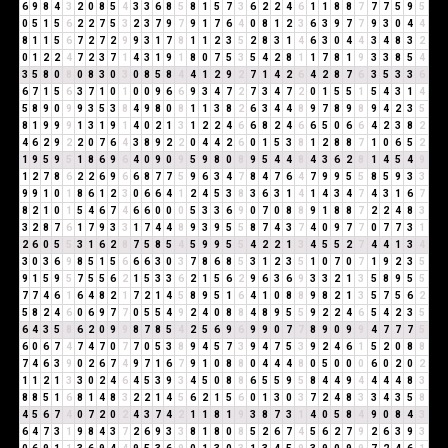
6
9
8
4
3
2
0
8
5
4
3
3
6
8
5
8
1
5
7
3
6
2
2
4
6
1
1
8
8
7
7
7
5
9
5
0
5
1
5
6
2
2
7
5
3
2
3
7
9
7
9
1
7
6
4
0
8
1
2
3
6
3
9
7
7
9
3
0
4
4
8
1
1
5
6
7
2
7
2
9
9
3
1
7
8
1
1
2
3
5
2
8
3
1
4
6
3
0
4
4
3
4
8
3
2
0
1
2
2
4
7
2
3
7
1
4
3
1
9
1
8
0
7
5
3
5
4
2
8
1
1
7
8
1
9
3
3
8
5
4
3
5
8
0
8
0
8
3
0
3
0
8
5
8
4
4
1
2
9
2
7
1
4
2
6
4
2
8
7
6
3
5
3
3
6
6
7
1
5
6
3
7
1
0
1
0
0
9
6
6
9
3
4
7
2
7
3
4
7
2
0
1
5
5
1
5
4
3
1
4
5
8
9
0
9
9
3
5
3
8
4
9
8
0
8
1
1
3
8
2
6
3
4
4
8
9
7
8
9
8
9
4
2
3
5
8
1
9
9
9
1
3
1
9
1
4
0
2
1
3
1
2
2
4
6
6
8
2
4
6
6
5
0
6
6
4
2
3
8
2
4
6
2
9
2
2
0
7
6
4
3
8
9
2
2
0
4
4
2
6
0
1
5
3
8
1
2
8
8
7
1
0
6
5
2
1
9
5
9
5
1
8
6
9
6
4
0
9
0
9
5
9
8
0
8
9
5
4
4
8
4
3
6
2
8
1
4
5
4
9
1
2
7
8
6
2
2
6
9
6
6
8
7
7
5
9
6
3
4
7
8
4
7
6
4
7
9
9
5
5
8
5
9
3
3
9
9
1
0
1
8
6
1
2
3
0
6
6
4
1
2
4
5
3
8
3
6
3
1
4
1
4
3
4
7
4
3
1
6
7
8
2
1
0
1
5
4
6
7
4
6
6
0
0
0
5
3
3
6
9
0
7
0
8
8
9
1
8
8
7
2
2
4
8
3
3
2
8
7
6
1
7
9
3
3
1
7
4
4
8
9
3
9
5
5
8
7
4
3
7
4
0
9
7
7
0
7
7
3
1
2
6
0
5
5
3
1
6
2
8
7
5
8
5
4
5
9
9
5
5
4
2
2
1
3
4
5
5
2
7
4
4
1
3
4
3
0
3
6
9
8
5
1
5
6
6
6
3
0
3
7
8
6
8
5
3
1
2
3
5
1
0
7
0
7
1
9
2
3
5
9
1
5
9
5
7
5
5
6
2
1
5
3
3
6
2
1
5
6
2
9
6
3
6
9
3
3
2
1
3
5
8
9
5
5
7
7
4
6
1
6
4
8
2
1
7
2
1
4
5
8
9
5
1
6
4
1
0
8
8
9
8
2
1
3
5
7
5
6
2
5
8
2
4
6
0
6
9
7
7
0
5
5
4
9
2
4
0
8
8
4
8
9
5
5
9
2
2
4
6
5
4
2
3
5
6
4
3
5
8
6
2
0
9
9
8
7
8
5
4
2
5
6
9
6
9
9
0
7
7
8
9
0
9
9
4
7
7
7
5
6
0
6
7
4
7
4
7
0
7
7
0
5
3
8
9
4
5
7
3
9
4
7
5
3
9
2
4
6
1
5
2
0
8
8
7
4
6
3
9
0
2
6
7
4
9
7
1
6
7
9
1
0
8
8
0
4
4
4
8
0
5
0
0
0
6
0
2
0
2
1
1
2
1
3
3
0
2
4
6
4
5
3
9
3
4
5
0
8
8
6
5
5
9
5
8
4
4
9
4
4
4
4
8
3
8
8
5
1
6
8
1
4
8
3
2
2
1
4
5
6
2
1
5
6
0
1
3
0
3
7
2
4
8
3
3
4
3
5
8
4
5
6
7
4
0
7
2
0
2
4
3
7
4
2
1
1
8
1
9
3
8
7
3
1
4
0
5
8
4
9
0
8
4
3
6
4
7
3
1
9
8
4
3
7
2
6
9
3
3
8
1
8
0
8
5
2
6
7
4
5
6
2
7
9
2
6
3
9
3