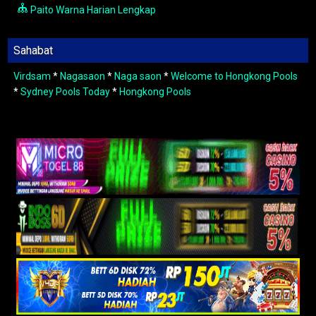
Paito Warna Harian Lengkap
Sahabat
Virdsam
*
Nagasaon
*
Naga saon
*
Welcome to Hongkong Pools
*
Sydney Pools Today
*
Hongkong Pools