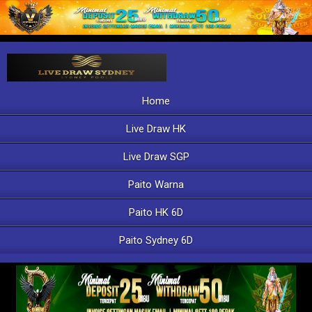
Home
Live Draw HK
Live Draw SGP
Paito Warna
Paito HK 6D
Paito Sydney 6D