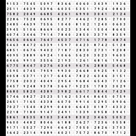
9
1
5
3
8
7
5
4
5
9
5
0
9
7
7
8
3
6
6
3
4
0
6
0
6
3
4
3
9
3
1
9
3
6
9
2
5
1
1
2
4
0
3
9
3
5
3
9
6
6
6
0
3
5
8
5
3
5
1
6
7
9
2
4
6
0
8
6
3
9
7
5
8
2
1
2
0
4
9
4
6
6
8
5
4
4
2
6
1
7
6
9
9
0
9
3
0
4
1
5
2
1
2
4
6
2
2
8
6
5
7
5
2
8
1
0
6
9
5
5
8
2
7
7
5
4
4
6
2
8
7
2
8
5
4
2
7
0
0
0
3
4
8
5
4
4
6
3
9
3
7
5
5
6
2
1
0
4
0
4
8
1
0
2
2
1
2
4
0
4
0
6
0
3
3
3
9
4
5
9
5
1
0
6
6
8
6
6
9
6
0
0
2
3
5
5
3
4
4
8
1
5
0
4
4
8
6
4
5
9
6
0
7
4
2
3
4
4
6
1
7
9
1
4
5
7
8
4
0
4
2
8
5
0
5
3
3
7
9
7
8
3
5
9
5
9
6
5
6
2
0
6
6
4
1
7
6
4
7
2
4
5
3
7
1
4
7
1
6
7
1
7
7
8
6
4
8
7
4
2
5
4
6
3
9
8
4
7
2
9
6
3
3
9
3
1
5
9
7
7
0
4
2
3
5
8
7
4
2
6
5
1
2
8
1
6
8
5
1
6
0
6
7
6
4
9
4
0
2
2
7
1
8
7
6
2
8
3
0
3
2
7
3
1
4
9
2
0
8
8
4
0
9
5
5
3
8
8
9
8
6
9
2
4
6
1
0
6
6
3
5
6
2
0
2
3
0
2
3
5
9
6
0
5
5
0
4
6
6
3
9
9
1
0
1
3
5
5
6
2
2
1
9
3
3
1
2
6
1
7
6
8
1
6
7
1
9
6
3
9
6
7
7
5
3
8
4
4
7
2
0
2
7
6
4
4
3
4
9
4
9
6
7
6
4
2
8
8
0
8
5
4
6
8
5
1
5
9
5
5
0
7
4
5
9
7
9
5
9
5
9
9
3
0
3
2
6
6
8
5
0
9
2
5
7
9
1
3
2
5
0
0
5
8
4
5
3
7
1
8
1
2
1
7
8
6
4
5
4
9
7
8
2
2
4
6
3
4
6
1
3
1
5
1
6
7
7
5
8
4
2
0
3
2
5
4
0
4
9
4
2
9
5
4
9
9
6
8
4
3
6
5
4
3
7
7
1
2
6
8
0
4
5
7
3
9
2
4
8
3
9
3
7
8
6
3
6
6
7
4
9
2
2
5
7
1
7
8
3
2
3
0
2
9
2
8
6
8
0
8
5
8
2
0
2
4
3
8
9
8
3
9
8
2
1
6
6
1
7
8
5
8
4
4
8
7
4
2
9
2
5
7
4
6
1
0
8
2
7
9
2
5
2
3
5
5
1
6
2
8
5
3
4
4
8
8
6
4
5
9
0
7
5
9
5
2
6
5
1
6
7
1
6
5
2
4
3
3
8
2
6
0
7
0
7
9
9
1
4
5
5
2
9
5
5
0
9
0
6
6
7
0
2
7
9
1
5
4
0
4
8
2
9
9
9
0
4
0
0
0
6
6
4
3
7
0
1
8
7
6
4
3
3
2
5
2
2
1
8
9
7
1
8
0
8
9
1
4
7
2
2
4
9
1
1
1
3
3
9
3
0
9
5
8
4
3
9
4
1
5
5
8
6
1
7
8
5
3
5
8
8
1
0
3
3
3
4
4
9
4
8
3
0
2
2
3
4
6
5
2
5
0
5
2
7
9
6
0
0
0
4
4
8
2
1
8
0
4
6
1
6
1
8
8
7
2
6
2
7
9
7
2
3
6
9
0
5
5
8
4
9
1
7
1
8
5
5
2
7
9
7
2
9
0
9
4
6
4
2
6
7
0
5
0
5
2
8
2
6
8
3
7
0
3
3
1
6
4
2
6
2
3
1
4
5
9
0
8
9
8
4
0
2
1
3
7
5
7
2
9
8
6
7
0
7
9
7
1
2
3