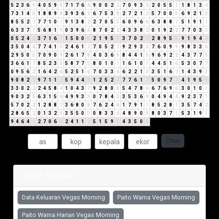
5
2
3
6
9
4
0
5
9
5
7
1
7
6
4
9
0
0
2
2
7
0
9
3
3
2
0
5
5
1
1
8
1
3
4
7
3
1
4
5
1
8
8
9
8
3
9
3
6
9
6
7
5
3
8
2
7
2
1
3
5
7
0
0
0
6
9
2
1
3
8
5
5
2
7
7
7
1
0
1
9
1
3
8
2
2
7
0
5
5
6
0
9
6
6
6
3
8
8
7
5
1
9
1
1
6
3
3
7
1
5
6
8
1
9
0
3
9
6
6
8
7
0
2
2
4
3
3
8
2
0
1
9
2
2
7
7
0
3
3
0
5
2
4
6
3
7
1
6
7
1
5
0
0
0
2
1
9
5
5
3
7
0
2
2
2
8
9
5
5
9
1
9
4
4
3
5
0
4
4
7
7
4
1
5
2
4
6
1
7
7
0
5
2
7
9
2
9
3
3
7
6
0
9
9
9
8
3
3
6
2
9
5
0
5
7
0
9
0
9
2
6
1
7
8
4
0
3
6
9
8
4
4
1
5
9
6
9
2
2
4
3
7
7
5
3
6
6
1
7
8
5
2
3
5
5
8
7
7
5
8
0
1
0
1
1
6
1
0
1
4
4
5
1
6
5
3
0
7
7
0
9
5
6
2
1
6
4
2
6
5
2
5
1
6
7
0
3
3
6
6
2
2
1
3
3
5
1
6
7
1
4
3
9
3
9
0
8
2
1
9
7
1
1
2
5
9
4
4
8
1
2
5
2
7
7
7
6
1
7
5
0
9
7
7
4
1
9
5
5
3
3
0
2
2
2
4
5
8
4
1
0
4
3
7
9
2
8
0
8
5
4
7
8
6
6
7
6
9
6
3
0
1
0
1
9
0
3
2
5
6
3
1
5
6
4
9
9
3
3
0
7
8
4
3
3
5
3
6
9
0
4
9
4
4
9
2
3
7
1
5
7
0
2
2
1
2
8
8
7
3
6
8
0
8
7
6
2
4
6
1
7
9
1
1
8
5
2
8
1
3
5
7
4
2
2
8
6
5
2
0
1
3
2
5
3
5
5
0
5
0
8
3
3
6
4
8
9
0
9
8
0
3
7
1
5
3
1
9
1
9
4
6
4
1
2
7
0
6
6
2
4
1
1
2
5
1
5
9
5
4
3
5
0
5
Clear
POST TERKAIT
Data Keluaran Vegas Morning
Paito Warna Vegas Morning
Paito Warna Harian Vegas Morning