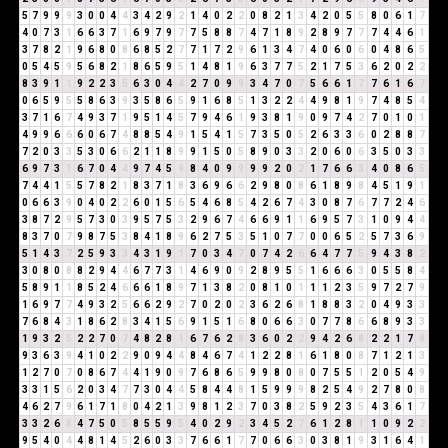
5
7
9
9
9
3
0
0
4
4
3
4
2
9
2
1
4
0
2
2
0
8
2
1
3
4
2
0
5
5
8
0
6
1
7
4
0
7
3
1
6
6
3
7
1
6
9
7
9
7
7
5
8
8
7
4
7
1
8
9
2
8
9
7
7
7
4
4
6
1
3
7
8
2
1
9
6
8
0
8
6
8
5
2
7
7
1
7
2
9
6
1
3
4
7
4
0
6
0
6
0
4
8
6
5
0
5
4
5
9
5
6
8
2
1
8
6
5
9
5
1
4
8
1
9
6
3
7
7
5
2
1
7
5
3
6
2
0
2
2
8
3
9
1
1
9
2
2
3
5
6
3
0
4
4
2
7
0
9
9
3
4
7
0
7
5
6
6
1
7
7
6
1
6
7
0
6
5
9
5
5
8
6
3
9
3
5
8
6
5
9
1
6
8
5
1
3
2
2
4
4
9
8
1
9
7
4
8
5
4
3
7
1
6
7
4
9
3
7
1
9
5
1
4
5
7
9
4
6
1
9
3
8
1
9
0
9
7
4
2
7
0
1
0
1
4
9
9
6
6
6
0
6
7
4
8
8
5
4
9
1
5
4
1
5
7
3
5
0
5
2
6
3
3
6
0
2
8
8
7
7
2
0
3
3
5
3
0
6
6
2
1
1
8
9
9
1
5
0
5
8
9
0
3
3
2
0
6
0
6
3
5
0
3
3
6
9
7
3
1
6
7
0
4
4
9
7
4
5
9
8
4
0
9
9
9
9
2
0
2
1
7
6
6
3
4
0
8
6
5
7
4
4
1
5
5
7
8
2
1
8
3
7
1
8
3
6
9
6
6
2
9
8
0
8
6
1
8
9
8
4
5
1
9
1
0
6
6
3
9
0
4
0
2
2
6
0
1
5
6
5
4
6
8
5
4
2
6
7
4
3
0
8
7
6
7
7
2
4
6
3
8
7
2
9
5
7
3
0
3
9
5
7
5
3
2
9
6
7
4
6
6
9
1
1
6
9
5
7
3
1
0
9
4
4
8
3
7
0
7
9
8
7
5
3
8
4
1
8
9
6
2
7
5
3
5
1
0
7
7
0
0
6
5
2
5
7
3
6
9
5
1
4
3
7
2
5
9
3
3
4
3
1
9
1
7
0
3
4
7
0
7
4
2
6
6
4
7
7
5
9
4
3
8
2
3
0
8
0
8
8
2
9
4
4
6
7
7
3
1
4
6
9
0
9
2
8
9
5
5
1
6
6
6
3
0
5
5
8
4
5
8
9
1
1
8
5
2
4
6
6
6
1
8
9
7
1
3
8
2
0
8
1
0
1
1
1
2
3
5
9
7
2
7
9
1
6
9
7
7
4
9
3
2
5
6
6
2
9
2
7
0
2
0
2
3
6
2
6
8
1
8
8
3
2
0
4
9
3
3
7
6
8
4
3
1
8
6
2
8
3
4
1
5
6
9
1
5
1
6
8
0
6
6
3
0
7
7
8
6
6
8
9
3
3
1
9
3
2
5
2
2
7
0
7
4
8
2
8
1
6
7
6
2
8
3
6
0
2
2
9
4
2
6
8
2
2
1
7
8
9
3
6
3
9
4
1
0
2
2
9
0
9
4
4
8
4
6
7
4
1
2
2
8
1
6
1
8
0
8
7
1
2
1
3
1
2
7
0
7
0
8
6
7
4
4
1
9
0
9
7
6
8
6
5
9
9
8
0
8
0
7
5
5
1
2
0
5
4
9
3
3
1
5
6
2
0
3
4
7
7
3
0
4
4
5
8
4
4
8
1
5
9
9
9
8
2
5
4
9
2
7
8
0
8
4
6
2
7
9
6
1
7
1
8
0
4
2
1
3
9
8
1
2
3
7
0
3
8
2
5
9
2
3
5
4
3
6
1
7
3
3
2
6
8
4
7
5
0
5
8
5
5
9
5
4
0
2
9
2
3
4
5
2
7
6
1
2
8
1
1
0
9
2
2
9
5
4
0
4
4
8
1
4
5
2
6
0
3
3
7
6
6
1
7
7
0
6
6
3
0
3
8
1
9
3
1
6
4
1