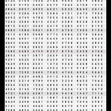
6
1
2
5
7
5
1
0
4
4
7
0
3
6
9
2
1
6
0
6
9
0
4
3
7
3
6
1
9
1
3
8
6
2
8
6
1
5
2
7
9
1
9
3
3
5
4
9
5
5
0
0
7
3
1
7
0
6
5
2
4
7
5
8
4
1
3
1
0
1
3
8
6
4
1
0
0
3
7
1
6
9
3
9
3
6
5
2
1
3
5
0
2
5
7
8
6
4
5
9
2
6
1
6
7
0
6
7
2
9
3
2
8
6
5
9
4
7
9
7
3
0
8
4
3
4
1
3
1
4
2
4
7
0
7
7
9
0
8
8
6
0
9
2
2
6
7
4
9
4
4
7
8
6
5
7
0
5
4
9
5
6
4
2
6
1
0
1
4
5
4
8
5
3
8
7
2
4
2
6
2
5
8
0
8
8
2
1
3
4
4
3
6
7
4
0
3
8
9
8
8
5
3
8
2
5
9
0
9
9
9
8
1
5
6
5
4
2
1
3
2
5
4
9
4
6
4
1
9
1
3
2
8
3
2
4
9
1
1
2
8
1
9
2
2
5
8
8
3
2
1
5
8
6
5
9
0
5
1
6
0
8
1
7
8
6
7
5
0
5
7
4
0
5
5
9
1
0
6
6
1
0
1
3
4
6
1
8
5
4
5
0
8
8
7
0
7
7
2
9
5
0
8
6
5
2
5
7
8
6
2
8
6
6
3
7
8
4
0
4
6
9
0
1
1
1
0
7
4
2
5
6
4
0
4
4
1
0
3
3
3
4
4
9
4
8
4
2
4
6
2
6
0
3
3
5
6
2
5
7
4
0
3
0
3
3
2
8
7
6
0
7
0
8
8
8
2
4
0
4
2
8
5
3
8
4
2
9
5
5
7
5
8
2
1
0
8
5
3
8
2
6
8
6
5
0
5
2
0
2
9
3
0
8
8
2
9
1
5
6
1
5
8
5
4
5
6
8
3
2
6
7
5
9
5
8
2
9
7
7
8
7
9
6
6
3
4
3
8
2
4
7
0
6
6
2
8
0
3
3
1
4
6
7
4
3
8
7
7
5
2
6
5
9
5
5
3
2
5
7
0
4
9
5
5
5
9
8
3
2
9
2
9
1
1
6
0
2
5
7
2
1
0
6
6
0
2
3
9
3
4
7
4
0
4
9
0
2
8
1
6
0
0
5
5
7
6
2
9
2
2
9
3
6
9
0
5
0
1
1
1
4
7
4
2
9
3
4
2
6
0
4
5
8
4
5
6
3
6
9
6
8
8
4
3
8
2
9
0
9
8
0
3
9
3
4
9
5
2
7
0
3
1
9
1
9
1
8
7
6
3
8
1
2
3
2
6
2
3
5
7
3
9
5
5
3
4
0
9
9
7
9
6
3
9
4
7
4
0
4
4
9
5
4
9
9
0
6
1
7
8
6
4
3
7
5
6
2
9
2
6
4
8
2
1
3
9
1
2
3
9
5
5
4
9
8
4
2
1
3
9
5
7
8
6
0
3
8
3
2
5
2
1
4
5
8
7
8
9
8
4
9
6
9
6
3
2
2
4
6
8
6
3
0
3
7
0
6
2
8
4
3
6
0
6
3
6
5
5
1
1
0
2
4
6
6
8
0
4
4
5
0
3
8
2
7
8
7
0
7
0
4
0
6
6
4
0
5
4
9
2
1
4
0
4
7
2
4
2
6
3
2
2
8
1
3
6
2
6
8
1
6
1
3
4
6
6
7
0
7
4
7
2
1
3
9
6
0
2
2
0
3
8
7
6
5
0
2
4
6
9
4
1
8
9
1
9
4
7
2
7
1
1
6
7
1
6
8
9
8
7
5
8
0
8
6
1
3
3
6
1
8
8
7
6
3
6
2
2
4
8
3
4
5
9
5
8
0
1
1
8
4
2
9
2
2
4
9
8
8
4
6
8
1
9
3
3
8
5
4
9
8
5
6
2
7
3
9
4
4
3
9
8
7
6
0
1
4
1
5
1
8
0
3
3
4
0
6
3
9
0
3
8
9
8
8
0
7
3
1
0
7
4
9
4
5
8
1
9
1
7
3
8
8
7
4
8
3
0
3
5
6
0
6
6
4
3
6
0
6
3
6
1
5
6
0
6
5
3
8
9
1
1
8
9