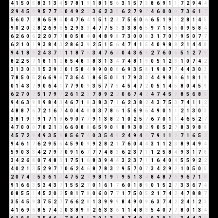
4
1
5
0
5
8
3
1
3
4
5
7
8
1
9
1
8
1
5
6
3
1
5
7
3
8
6
9
1
1
7
2
9
4
4
2
9
4
5
9
9
5
7
7
5
0
4
9
2
2
3
6
2
3
5
6
2
7
9
7
4
6
0
0
0
7
3
6
1
7
5
6
0
7
7
8
6
5
9
5
0
4
7
6
4
1
5
1
2
3
7
5
6
0
6
6
5
1
9
1
2
8
1
4
5
9
0
2
0
2
8
2
6
9
6
5
2
9
3
3
4
7
7
5
3
3
3
8
6
5
9
7
1
5
6
0
9
5
8
4
6
2
6
0
6
2
2
0
7
7
8
0
5
8
4
0
4
8
9
8
7
3
0
0
0
3
1
7
0
7
9
5
0
7
7
6
2
1
0
1
9
3
8
4
3
2
8
6
3
9
2
5
1
5
6
4
7
4
1
5
4
0
9
8
8
2
1
4
4
8
9
4
1
8
9
2
4
3
7
1
1
1
8
7
6
3
4
7
6
4
0
4
3
6
9
2
7
6
0
6
5
1
2
7
9
8
2
2
5
7
1
8
1
1
2
8
5
4
8
3
8
3
1
3
4
7
4
8
1
9
0
5
1
2
3
1
0
7
4
2
3
1
3
0
3
1
5
2
9
2
0
1
5
8
4
9
9
0
0
0
6
9
3
5
8
1
9
0
7
7
4
4
3
0
3
7
8
5
0
5
2
6
6
9
6
7
3
6
4
1
8
6
5
0
5
1
7
9
3
3
4
4
9
8
8
6
1
8
1
9
0
1
4
3
7
9
0
6
4
1
7
7
9
0
9
3
5
7
7
5
4
5
4
7
2
0
5
1
4
5
8
0
4
5
9
6
2
7
0
7
5
1
7
9
7
2
6
1
2
3
7
8
9
2
2
0
6
7
4
2
4
7
4
5
9
8
5
6
8
5
9
4
6
3
9
1
9
8
4
3
4
6
7
1
8
3
8
3
7
1
6
2
3
8
2
4
3
7
5
3
7
4
1
1
2
4
8
8
7
6
7
2
1
6
7
4
0
4
4
8
0
3
7
8
6
1
5
6
9
6
4
9
0
1
1
2
1
3
0
3
3
8
1
9
1
9
1
7
1
8
6
9
0
7
7
9
1
3
8
2
1
0
2
5
7
6
7
0
1
1
4
6
5
2
7
4
7
0
0
0
7
8
2
1
3
6
6
0
8
8
6
5
9
0
9
8
9
3
8
2
9
0
5
2
7
8
3
9
8
8
4
5
7
2
9
4
9
3
5
8
8
5
6
7
4
0
3
5
4
9
2
4
9
4
4
7
9
1
1
2
7
1
6
5
2
9
4
6
1
7
6
2
9
5
5
4
5
9
0
9
9
2
8
2
1
7
6
0
4
4
3
1
1
2
3
8
9
4
9
4
5
9
0
3
3
4
2
7
9
7
0
9
1
6
7
7
7
4
8
3
6
2
3
7
1
1
2
5
8
4
9
3
1
7
8
3
4
2
6
8
0
7
4
8
3
1
7
5
1
6
8
3
9
4
4
3
2
3
7
1
1
6
4
0
4
5
5
9
2
2
4
0
2
1
3
5
2
9
7
7
0
6
2
4
6
8
7
8
3
2
9
5
7
0
7
3
4
2
9
2
1
0
5
0
5
2
0
7
4
2
5
3
6
1
7
4
7
5
2
7
9
8
1
9
1
9
5
1
3
4
8
4
8
7
6
9
6
7
1
8
9
1
6
6
3
5
3
4
3
7
1
5
5
2
7
0
1
6
1
7
6
0
1
8
9
0
1
5
2
7
3
3
6
7
4
0
8
5
5
1
4
5
2
0
2
5
8
1
7
8
0
6
0
7
7
1
7
5
0
5
2
1
7
4
2
4
7
8
8
7
3
5
4
5
9
3
7
5
2
7
7
6
6
2
8
1
3
9
9
9
8
4
9
0
9
6
3
7
4
2
2
4
1
2
3
4
1
6
9
6
8
5
7
4
2
0
3
8
9
8
2
6
3
3
6
1
1
4
8
3
5
4
0
7
7
8
0
1
3
4