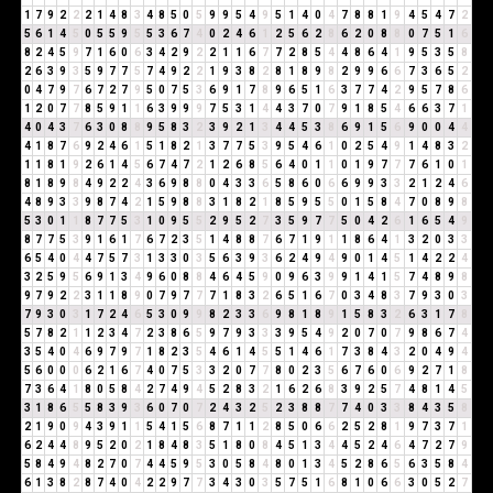
1
7
9
2
2
2
1
4
8
3
4
8
5
0
5
9
9
5
4
9
5
1
4
0
4
7
8
8
1
9
4
5
4
7
2
5
6
1
4
5
0
5
5
9
5
5
3
6
7
4
0
2
4
6
1
2
5
6
2
8
6
2
0
8
8
0
7
5
1
6
8
2
4
5
9
7
1
6
0
6
3
4
2
9
2
2
1
1
6
7
7
2
8
5
4
4
8
6
4
1
9
5
3
5
8
2
6
3
9
3
5
9
7
7
5
7
4
9
2
2
1
9
3
8
2
8
1
8
9
8
2
9
9
6
6
7
3
6
5
2
0
4
7
9
7
6
7
2
7
9
5
0
7
5
3
6
9
1
7
8
9
6
5
1
6
3
7
7
4
2
9
5
7
8
6
1
2
0
7
7
8
5
9
1
1
6
3
9
9
9
7
5
3
1
4
4
3
7
0
7
9
1
8
5
4
6
6
3
7
1
4
0
4
3
7
6
3
0
8
8
9
5
8
3
2
3
9
2
1
3
4
4
5
3
8
6
9
1
5
6
9
0
0
4
4
4
1
8
7
6
9
2
4
6
1
5
1
8
2
1
3
7
7
5
3
9
5
4
6
1
0
2
5
4
9
1
4
8
3
2
1
1
8
1
9
2
6
1
4
5
6
7
4
7
2
1
2
6
8
5
6
4
0
1
1
0
1
9
7
7
7
6
1
0
1
8
1
8
9
8
4
9
2
2
4
3
6
9
8
8
0
4
3
3
6
5
8
6
0
6
6
9
9
3
3
2
1
2
4
6
4
8
9
3
3
9
8
7
4
2
1
5
9
8
8
3
1
8
2
1
8
5
9
5
5
0
1
5
8
4
7
0
8
9
8
5
3
0
1
1
8
7
7
5
3
1
0
9
5
5
2
9
5
2
7
3
5
9
7
7
5
0
4
2
6
1
6
5
4
9
8
7
7
5
3
9
1
6
1
7
6
7
2
3
5
1
4
8
8
7
6
7
1
9
1
1
8
6
4
1
3
2
0
3
3
6
5
4
0
4
4
7
5
7
3
1
3
3
0
3
5
6
3
9
3
6
2
4
9
4
9
0
1
4
5
1
4
2
2
4
3
2
5
9
5
6
9
1
3
4
9
6
0
8
8
4
6
4
5
9
0
9
6
3
9
9
1
4
1
5
7
4
8
9
8
9
7
9
2
2
3
1
1
8
9
0
7
9
7
7
7
1
8
3
2
6
5
1
6
7
0
3
4
8
3
7
9
3
0
3
7
9
3
0
3
1
7
2
4
6
5
3
0
9
9
8
2
3
3
6
9
8
1
8
9
1
5
8
3
2
6
3
1
7
8
5
7
8
2
1
1
2
3
4
7
2
3
8
6
5
9
7
9
3
3
3
9
5
4
9
2
0
7
0
7
9
8
6
7
4
3
5
4
0
4
6
9
7
9
7
1
8
2
3
5
4
6
1
4
5
5
1
4
6
1
7
3
8
4
3
2
0
4
9
4
5
6
0
0
0
6
2
1
6
7
4
0
7
5
3
3
2
0
7
7
8
0
2
3
5
6
7
6
0
6
9
2
7
1
8
7
3
6
4
1
8
0
5
8
4
2
7
4
9
4
5
2
8
3
2
1
6
2
6
8
3
9
2
5
7
4
8
1
4
5
3
1
8
6
5
5
8
3
9
3
6
0
7
0
7
2
4
3
2
5
2
3
8
8
7
7
4
0
3
3
8
4
3
5
8
2
1
9
0
9
4
3
9
1
1
5
4
1
5
6
8
7
1
1
2
8
5
0
6
6
2
5
2
8
1
9
7
3
7
1
6
2
4
4
8
9
5
2
0
2
1
8
4
8
3
5
1
8
0
8
4
5
1
3
4
4
5
2
4
6
4
7
2
7
9
5
8
4
9
4
8
2
7
0
7
4
4
5
9
5
3
0
5
8
4
8
0
1
3
4
5
2
8
6
5
6
3
5
8
4
6
1
3
8
2
8
7
4
0
4
2
2
9
7
7
3
4
3
0
3
5
7
5
1
6
8
1
0
6
6
3
0
5
2
7