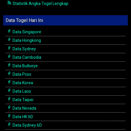
Statistik Angka Togel Lengkap
Data Togel Hari Ini
Data Singapore
Data Hongkong
Data Sydney
Data Cambodia
Data Bullseye
Data Pcso
Data Korea
Data Laos
Data Taipei
Data Nevada
Data HK 6D
Data Sydney 6D