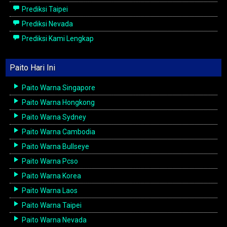
Prediksi Taipei
Prediksi Nevada
Prediksi Kami Lengkap
Paito Hari Ini
Paito Warna Singapore
Paito Warna Hongkong
Paito Warna Sydney
Paito Warna Cambodia
Paito Warna Bullseye
Paito Warna Pcso
Paito Warna Korea
Paito Warna Laos
Paito Warna Taipei
Paito Warna Nevada