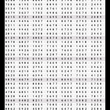
4
3
6
8
5
1
3
0
4
4
8
6
4
9
4
2
8
8
3
2
3
7
9
6
6
6
5
2
1
3
2
1
7
5
3
7
0
8
6
5
6
1
9
5
5
1
0
4
5
9
8
8
9
0
9
3
1
8
3
2
6
9
2
2
4
2
4
9
0
9
3
5
3
4
7
7
4
1
5
6
1
1
0
2
2
6
7
6
1
7
6
3
5
2
7
2
2
3
1
4
8
1
1
4
5
9
4
7
9
7
3
6
3
7
1
1
7
0
3
3
6
9
8
6
5
2
4
0
8
8
5
5
7
4
2
5
0
8
6
5
4
2
1
5
6
0
7
2
1
3
8
4
0
8
8
1
6
9
5
5
4
8
5
6
2
7
5
7
0
7
2
0
8
9
8
0
1
4
4
8
9
4
9
6
6
1
9
0
7
7
4
6
1
0
1
8
0
7
8
6
2
7
9
3
3
6
8
0
5
5
5
2
1
1
2
6
1
0
4
4
3
5
4
7
2
8
6
7
8
6
1
4
9
0
9
9
6
4
7
2
4
9
2
9
2
6
3
9
4
4
9
9
4
5
9
6
2
7
2
9
4
9
8
7
6
0
7
3
6
9
8
6
2
3
5
9
5
7
9
7
2
8
1
4
5
1
5
0
0
0
5
7
0
8
8
0
8
3
6
9
4
5
2
7
9
7
5
0
1
1
2
9
4
2
6
6
1
2
9
2
8
4
1
7
8
4
8
5
0
5
6
4
7
4
2
6
3
4
9
4
1
9
2
4
6
9
3
9
0
9
8
9
7
8
6
6
8
2
7
9
7
9
3
1
4
2
3
5
5
1
1
4
2
4
6
8
9
1
8
9
1
3
5
6
2
8
5
1
9
1
2
8
5
3
8
1
0
4
7
2
7
1
0
1
1
8
2
9
8
8
1
4
5
4
9
4
0
5
7
3
1
3
4
0
4
9
9
2
6
8
2
0
7
4
2
5
8
2
5
7
7
6
0
0
0
2
0
3
7
1
3
9
4
5
9
6
5
3
8
2
4
7
6
4
1
3
0
2
0
2
8
2
8
7
6
8
0
2
6
8
4
2
6
5
2
0
3
8
9
8
5
2
9
3
3
7
7
1
0
1
0
1
9
4
4
2
5
6
9
6
6
3
4
3
7
3
4
5
8
4
8
5
1
6
7
5
0
9
1
1
6
9
8
4
3
3
6
6
7
4
7
4
0
9
9
2
0
5
6
2
9
6
7
4
2
1
2
7
1
8
5
8
9
2
2
0
3
5
5
1
2
7
9
4
4
3
1
3
8
2
5
1
8
6
5
1
9
3
1
4
3
9
6
2
8
9
7
2
3
5
4
2
1
0
1
6
3
7
5
3
5
8
5
2
7
0
2
4
7
2
7
5
9
9
9
4
4
6
8
5
2
6
2
0
2
8
0
9
3
3
6
3
9
4
4
1
4
0
3
3
7
4
5
7
3
7
1
5
6
2
4
1
2
8
1
9
8
7
8
6
4
6
7
9
7
2
0
6
0
6
3
7
6
4
1
8
0
9
5
5
1
5
1
0
1
7
1
3
8
2
2
8
9
2
2
9
0
3
0
3
8
0
8
6
5
1
8
7
7
5
4
0
9
7
7
9
5
2
3
5
5
7
6
8
5
6
1
6
0
6
5
2
1
2
3
0
5
8
1
9
1
4
6
5
2
3
0
3
4
7
4
3
8
0
8
8
4
2
2
4
4
7
8
4
3
6
8
5
1
6
9
3
9
6
6
7
8
5
8
4
5
3
0
5
5
8
9
5
0
5
4
5
0
2
2
3
8
2
8
1
9
4
4
1
5
1
4
2
7
9
3
6
9
2
2
1
8
8
5
4
2
6
0
6
6
7
8
1
7
8
7
5
6
8
5
0
4
8
2
1
8
2
1
1
2
0
7
5
9
5
6
4
1
9
1
5
0
8
2
1
1
4
3
8
2
9
8
8
7
6
7
6
9
6
6
8
5
5
4
9
7
0
8
5
4
4
3
2
2
4
7
3
9
0
9
0
2
5
6
2
8
8
6
2
8
5
9
2
0
2
4
5
8
7
6
3
7
3
8
2
6
4
7
4
2
2
6
8
2
1
2
5
8
4
3