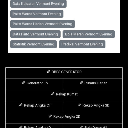
Data Keluaran Vermont Evening
Paito Warna Vermont Evening
Paito Warna Harian Vermont Evening
Data Paito Vermont Evening
Bola Merah Vermont Evening
Statistik Vermont Evening
Prediksi Vermont Evening
BBFS GENERATOR
Generator LN
Rumus Harian
Rekap Kumat
Rekap Angka CT
Rekap Angka 3D
Rekap Angka 2D
Rekap Angka 4D
Pola Dasar All