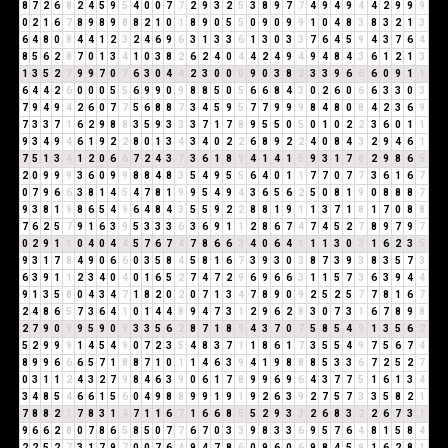
8
7
2
6
8
2
4
5
9
5
4
0
0
7
7
2
9
3
2
5
3
8
9
7
7
4
9
4
9
4
4
2
9
9
9
0
2
1
6
7
8
9
8
9
8
8
2
1
0
1
8
9
0
5
5
0
9
0
9
9
1
0
4
8
3
8
3
2
1
3
6
4
8
0
8
4
4
1
2
3
2
4
6
9
6
3
1
3
3
6
1
3
0
3
3
7
6
4
5
9
4
3
7
6
4
8
5
6
2
8
7
0
1
3
4
1
0
3
8
2
6
2
4
0
4
4
2
4
9
4
9
4
8
4
3
6
1
2
1
3
1
3
5
2
7
9
9
7
0
7
6
3
0
4
4
2
3
0
0
0
9
0
3
8
2
3
3
9
6
6
6
0
9
1
1
6
4
4
2
6
0
0
0
5
5
6
9
9
0
9
8
8
5
0
5
6
6
8
4
3
0
2
6
0
6
6
3
3
0
3
7
9
4
9
4
2
6
0
7
7
5
6
8
8
7
3
4
5
9
5
7
7
9
9
9
8
4
8
0
8
4
2
3
6
9
7
3
3
7
1
6
2
9
8
8
3
5
9
3
3
3
7
1
7
8
9
5
5
0
5
0
1
0
2
2
3
6
0
1
1
9
3
4
9
4
6
1
9
2
2
8
0
1
3
4
3
4
0
2
2
6
8
9
2
2
4
0
8
4
3
2
9
4
6
1
7
5
1
3
4
1
2
0
6
6
7
2
4
3
7
3
6
1
8
9
4
1
4
1
5
9
3
1
7
8
2
9
8
6
5
2
0
9
9
9
3
6
0
9
9
8
8
4
8
3
5
4
9
5
5
6
4
0
1
1
7
7
0
7
7
3
6
1
6
7
0
7
9
6
6
3
8
1
4
5
4
7
8
1
9
9
5
4
9
4
3
6
5
6
2
5
0
8
1
9
0
8
8
8
7
9
3
8
1
9
8
6
5
4
9
6
4
8
4
3
5
5
9
2
2
8
8
1
9
1
1
3
7
1
8
1
7
0
8
8
7
6
2
5
7
9
1
6
3
9
5
3
3
3
6
3
6
9
1
1
2
8
6
7
4
7
4
5
2
7
8
9
7
9
7
0
2
9
1
1
0
4
0
4
4
5
7
6
7
4
7
8
6
6
3
4
0
6
4
1
1
1
3
0
3
1
6
2
3
5
9
3
1
7
8
4
9
0
6
6
0
3
5
8
4
5
8
1
6
7
3
9
3
0
3
8
7
3
9
3
8
3
5
7
3
6
3
9
1
1
2
3
4
0
4
0
1
6
5
2
7
4
7
2
9
6
9
6
6
3
1
1
5
7
3
6
3
9
4
4
9
1
3
5
8
0
4
3
4
7
1
8
2
0
2
0
7
1
3
4
7
8
9
0
9
2
5
2
5
7
7
8
1
6
7
2
4
8
6
5
7
3
6
4
1
0
1
4
4
8
9
4
7
3
1
2
9
6
2
8
3
0
7
3
1
6
7
8
9
8
2
7
9
0
9
9
5
9
0
9
3
3
5
6
2
8
7
1
8
9
4
3
7
0
7
5
8
5
4
9
1
3
5
6
2
5
2
9
9
9
1
4
5
4
9
0
7
2
3
5
4
8
3
7
1
1
8
6
1
7
3
5
5
4
9
7
5
6
7
4
8
9
9
6
6
6
5
7
1
8
8
7
1
0
1
1
4
6
3
9
4
1
9
8
8
8
5
3
3
6
7
2
5
2
7
0
3
1
1
2
4
3
2
7
9
8
4
6
3
9
0
6
1
7
8
9
9
6
9
6
4
3
7
7
5
1
6
1
3
4
3
4
8
5
4
6
6
1
5
6
0
4
9
8
8
9
9
1
9
1
9
2
6
3
9
2
7
5
7
3
3
5
8
2
1
7
8
8
2
1
7
8
3
1
4
7
1
1
6
7
1
6
6
8
5
5
2
9
3
3
2
6
8
3
2
2
6
7
3
1
9
6
6
2
8
0
7
8
6
5
8
5
0
7
7
6
7
0
3
3
9
8
3
3
6
9
5
7
6
4
8
1
5
8
4
2
2
5
2
7
3
1
7
9
7
0
0
7
6
4
9
4
7
8
6
0
9
6
0
6
9
8
4
5
9
1
6
2
8
1