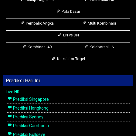
Pola Dasar
Pembalik Angka
Multi Kombinasi
LN vs DN
Kombinasi 4D
Kolaborasi LN
Kalkulator Togel
Prediksi Hari Ini
Live HK
Prediksi Singapore
Prediksi Hongkong
Prediksi Sydney
Prediksi Cambodia
Prediksi Bullseye