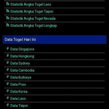
Statistik Angka Togel Laos
Statistik Angka Togel Taipei
Statistik Angka Togel Nevada
Statistik Angka Togel Lengkap
Data Togel Hari Ini
Data Singapore
Data Hongkong
Data Sydney
Data Cambodia
Data Bullseye
Data Pcso
Data Korea
Data Laos
Data Taipei