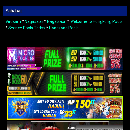
Sahabat
Virdsam
*
Nagasaon
*
Naga saon
*
Welcome to Hongkong Pools
*
Sydney Pools Today
*
Hongkong Pools