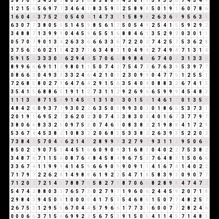
5
8
7
0
7
3
4
3
0
3
8
0
5
1
6
8
5
8
0
8
4
3
8
1
9
5
9
3
3
6
7
4
5
4
9
1
2
1
5
6
5
6
9
7
7
3
4
6
4
1
8
3
5
9
5
2
5
8
9
8
5
0
1
9
1
6
0
7
8
6
1
6
0
4
4
3
7
5
2
7
0
5
4
0
4
1
4
7
3
1
1
5
8
9
8
2
6
3
6
9
9
5
6
3
9
6
3
0
7
7
3
8
0
5
5
5
1
4
5
9
8
5
6
1
7
5
0
5
4
9
2
5
4
1
5
5
9
2
9
2
3
4
8
8
7
1
3
9
9
9
0
4
4
5
9
6
5
5
1
6
8
8
4
6
1
3
5
2
9
2
0
3
0
1
1
0
5
7
0
7
9
0
1
3
4
2
6
3
3
6
6
6
3
3
6
7
2
2
0
2
7
4
2
5
7
5
3
6
2
8
3
7
5
6
2
6
0
2
1
3
4
2
3
7
1
6
3
4
8
3
1
0
4
9
4
2
7
4
9
4
7
1
3
1
4
5
9
1
5
6
3
3
3
0
3
6
2
9
4
4
5
7
0
6
6
8
9
8
4
3
6
7
4
0
4
3
1
3
3
6
8
9
9
6
6
6
9
1
1
2
9
8
0
1
1
5
0
7
4
2
7
5
4
7
2
6
7
6
3
9
5
3
9
7
7
0
8
6
6
3
0
4
9
3
3
3
3
2
4
6
4
2
1
0
1
2
3
0
9
9
0
4
7
7
5
1
2
5
5
1
7
2
6
8
5
8
0
2
7
9
6
4
7
6
4
2
9
1
5
6
3
5
4
0
4
0
8
8
3
2
6
7
4
1
5
3
5
4
1
5
6
8
8
6
5
1
9
1
1
2
7
3
1
1
2
9
2
6
9
6
6
5
9
9
9
4
5
4
8
3
1
1
1
3
4
8
7
1
5
6
9
1
4
5
9
1
3
1
0
1
3
0
1
5
6
1
4
6
1
7
0
1
3
5
8
4
8
4
2
6
0
9
3
7
1
9
3
0
2
2
6
3
5
0
5
9
9
3
0
3
0
1
8
6
5
5
3
7
3
1
2
0
1
9
1
6
9
5
2
7
3
6
2
0
2
3
0
7
4
2
3
8
3
0
3
4
0
1
6
7
3
7
7
9
7
3
8
0
6
6
8
3
3
2
5
0
9
7
5
3
0
7
4
6
1
0
8
3
8
2
2
1
9
8
8
4
1
7
2
9
5
3
6
7
4
4
5
3
8
2
1
0
8
3
2
2
0
6
8
5
5
3
3
8
2
2
6
3
9
3
5
2
2
0
2
7
3
8
4
3
5
7
0
4
4
6
2
1
4
5
2
8
9
9
9
3
2
7
9
7
9
3
1
1
2
9
5
0
6
6
8
5
0
2
2
9
0
7
5
3
4
4
5
1
6
6
0
9
0
9
3
1
6
8
5
0
4
0
2
2
7
5
3
8
2
3
4
8
7
6
7
1
1
5
6
0
8
7
6
4
8
4
5
8
4
9
6
7
5
3
7
6
4
8
3
1
5
0
6
6
3
3
6
7
4
1
1
9
9
9
4
1
4
5
9
6
6
9
0
9
9
0
9
1
1
4
1
6
7
4
1
4
0
2
2
7
1
7
9
7
2
2
6
2
8
1
4
9
8
8
6
1
9
2
2
5
4
7
1
8
5
8
3
9
3
0
9
0
7
7
7
1
2
0
2
7
2
1
4
5
7
8
8
7
6
5
8
2
7
9
8
7
0
6
6
8
2
8
9
8
4
7
4
7
2
5
4
7
4
2
8
8
0
3
3
7
6
5
7
3
0
2
7
9
7
1
9
6
0
6
2
4
4
5
9
2
0
7
1
8
2
9
8
4
3
9
4
5
0
5
1
0
0
0
0
4
1
7
5
3
5
4
6
8
5
1
5
0
7
7
4
8
2
5
7
2
6
7
5
3
1
2
9
5
5
6
7
0
4
4
5
7
9
6
6
1
7
7
3
1
6
0
0
7
7
2
8
2
4
6
0
0
0
6
6
3
7
1
5
6
6
9
9
2
2
5
6
7
5
3
9
1
5
0
5
4
1
1
4
5
7
1
4
8
3