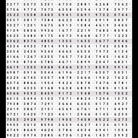
3
2
7
7
5
5
0
7
3
1
5
2
5
1
6
6
7
3
0
3
2
8
8
1
9
6
2
6
8
5
7
5
6
2
8
5
7
5
6
2
9
7
7
4
2
7
0
7
3
1
6
3
5
8
4
0
3
9
4
4
1
3
7
8
6
3
9
7
7
5
2
5
2
2
4
1
5
5
8
4
3
4
0
3
3
5
9
4
1
5
3
6
9
1
1
9
7
3
2
5
0
7
4
4
8
5
5
5
7
3
3
8
1
7
8
7
3
8
4
3
6
6
2
2
4
4
8
4
2
6
0
9
1
9
1
0
8
3
7
1
9
3
2
7
9
1
2
0
1
1
9
6
7
5
3
6
9
1
3
4
1
0
8
4
3
4
6
1
9
1
3
4
0
5
5
9
1
0
9
9
0
8
0
6
6
9
9
3
6
9
1
6
7
7
5
2
2
1
9
1
7
6
8
0
8
8
0
9
4
4
5
0
2
3
5
3
4
8
0
8
8
1
7
5
3
4
0
7
3
1
9
6
6
8
5
6
7
7
7
5
1
2
2
3
5
0
3
6
2
8
8
3
7
6
4
4
8
5
0
5
1
3
5
5
1
1
6
3
5
8
3
6
7
7
5
8
9
4
6
1
4
3
3
4
7
4
9
3
3
6
7
8
1
4
5
9
9
5
4
9
0
4
5
4
9
1
7
4
5
9
0
5
8
0
8
3
0
5
4
9
2
4
3
0
3
9
3
4
0
4
4
6
6
5
2
6
5
5
0
5
7
9
7
3
1
4
1
3
4
7
4
1
6
6
3
1
2
6
7
4
0
3
5
5
1
7
6
5
7
3
7
0
2
4
6
7
9
4
5
9
1
6
4
2
6
3
1
9
0
9
8
7
0
4
4
5
7
8
5
4
4
6
7
1
8
5
8
9
9
9
2
0
4
7
2
6
8
3
1
4
6
6
1
9
1
1
3
0
3
3
0
0
6
8
5
0
4
6
6
3
5
3
1
1
2
8
5
9
3
3
9
9
1
4
5
6
9
8
7
6
0
9
1
6
7
5
0
4
4
8
6
1
9
6
6
2
2
1
7
8
6
3
0
7
7
5
0
3
1
4
0
2
2
0
2
6
7
4
5
9
0
5
5
7
3
4
8
7
8
6
3
6
6
6
3
1
9
0
2
2
7
6
2
2
4
6
3
7
4
2
8
8
6
6
3
1
9
5
4
9
9
4
2
4
6
5
8
7
8
6
7
4
7
6
4
8
7
8
1
9
6
3
8
2
1
4
3
3
5
8
0
1
6
8
5
9
6
3
8
2
6
8
3
9
3
9
5
8
5
4
0
1
5
0
5
6
5
6
6
3
9
5
9
2
2
8
4
5
9
5
9
1
7
2
9
1
9
4
8
3
1
0
7
6
4
7
5
5
2
7
6
0
1
5
6
5
4
9
4
4
5
1
0
3
3
7
0
7
1
8
8
8
2
4
6
7
2
9
4
4
1
5
7
5
3
7
9
3
8
2
3
8
7
4
2
7
2
9
1
1
3
6
6
4
1
6
4
0
5
5
0
1
7
3
1
4
9
2
7
9
2
4
1
9
1
3
8
6
7
4
2
1
5
1
6
4
5
6
9
6
6
7
6
1
7
4
7
1
1
2
0
4
9
9
9
6
7
2
1
3
3
4
2
0
2
7
1
2
3
5
4
6
1
1
2
2
9
6
6
3
0
1
4
5
9
6
2
3
0
3
7
0
5
3
8
2
9
2
8
1
9
7
9
8
8
1
9
0
5
5
7
4
5
8
4
8
5
2
2
4
6
2
7
3
1
9
9
0
5
5
3
6
1
0
1
8
5
9
0
9
3
6
5
9
5
4
6
2
7
9
4
1
2
4
6
6
1
9
3
3
4
7
4
9
4
8
6
6
9
6
4
6
2
6
8
3
7
8
6
5
4
0
3
4
7
6
9
4
1
5
1
3
5
4
9
9
0
2
2
4
0
9
7
4
2
3
0
8
5
4
6
7
3
6
9
1
2
9
6
6
1
4
3
7
1
3
9
9
2
2