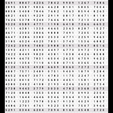
5
6
9
1
1
8
8
4
7
2
4
2
3
6
9
7
8
4
2
6
9
9
0
9
9
1
2
6
7
4
7
4
8
6
5
2
8
9
5
5
3
5
8
7
6
9
8
3
6
9
4
6
2
8
1
8
1
0
1
1
5
8
0
5
5
7
0
0
4
4
8
8
5
8
4
5
4
0
8
8
7
8
4
6
1
7
6
8
2
1
1
0
6
3
9
8
5
9
4
4
8
2
6
3
9
6
8
2
1
3
4
6
5
1
6
9
2
2
9
2
2
9
1
9
1
0
8
1
7
8
8
4
7
1
8
8
1
1
8
9
7
6
2
6
8
5
3
7
8
6
9
2
4
0
4
7
6
4
6
1
8
1
0
5
5
7
2
1
3
4
0
4
2
5
7
9
3
2
0
2
0
5
8
9
8
4
7
7
1
8
1
1
9
8
8
6
4
1
8
9
7
2
6
6
3
6
6
5
2
7
0
1
1
1
2
6
3
8
1
9
1
3
3
0
3
4
6
6
5
2
2
3
6
3
9
8
2
8
7
6
1
5
2
7
9
4
6
7
1
8
2
3
0
3
3
3
8
0
6
6
9
8
8
8
7
7
4
9
1
1
7
2
0
5
5
5
9
2
3
5
6
6
4
7
2
3
2
8
6
5
3
3
8
0
8
2
5
3
0
3
4
7
7
1
8
2
2
5
9
5
9
4
6
3
9
3
1
8
5
4
6
5
2
4
6
4
0
2
5
7
7
8
3
1
4
3
7
4
3
7
1
5
3
6
9
6
8
8
2
1
7
2
4
2
6
3
0
9
4
4
7
4
8
0
8
3
9
8
8
7
0
1
9
1
1
5
9
4
7
2
8
5
1
6
7
1
0
9
3
3
4
2
1
1
2
8
0
9
3
3
4
4
9
7
7
6
7
7
3
1
3
9
7
2
9
7
3
9
0
9
7
4
2
2
4
8
4
4
9
4
9
8
2
0
2
4
3
8
1
9
1
0
3
8
2
4
4
2
6
8
8
5
8
8
7
2
6
9
9
9
6
6
7
5
3
7
8
3
1
4
6
5
0
4
4
2
6
2
5
7
6
7
5
9
5
9
6
2
2
4
8
2
0
2
2
1
3
5
4
9
7
1
1
0
1
6
1
5
8
4
0
7
1
5
6
0
3
6
5
2
6
9
6
1
7
8
1
2
0
2
1
6
1
5
6
4
9
2
8
1
6
6
0
9
9
8
0
6
0
6
7
2
7
2
9
1
3
4
8
3
4
8
8
7
6
7
5
7
1
8
3
4
8
9
8
0
7
5
1
6
9
4
0
9
9
1
8
7
9
7
3
2
8
4
3
8
6
5
2
7
0
6
4
7
2
3
0
7
1
8
4
7
8
3
2
1
1
7
5
3
2
2
4
7
2
1
1
3
4
7
5
6
3
2
5
0
0
1
0
1
7
1
7
2
9
5
6
8
0
8
4
4
5
1
6
1
5
8
1
9
0
8
9
7
7
4
3
8
0
8
2
4
0
2
2
4
1
0
8
8
2
1
9
3
3
4
2
4
6
1
2
6
3
2
5
2
7
3
4
7
0
7
3
8
2
9
4
4
3
7
3
7
7
9
7
3
0
3
0
3
4
7
8
2
1
0
3
6
8
5
0
0
7
3
1
7
1
2
0
2
0
8
4
8
3
1
3
5
3
8
5
4
0
4
4
8
1
7
3
1
0
9
9
3
3
2
3
5
4
9
3
9
6
3
9
1
6
4
4
8
4
6
4
6
1
0
3
4
6
1
3
0
6
4
1
0
1
3
6
9
4
8
5
8
4
9
2
1
4
5
1
2
2
3
5
7
9
7
8
6
5
3
6
7
4
9
1
3
8
2
4
0
2
9
2
1
8
0
7
7
4
4
8
6
5
2
7
0
1
1
4
7
6
1
7
9
3
2
3
5
5
9
3
9
3
7
5
0
7
7
3
9
6
6
3
5
2
9
1
1
0
3
4
4
8
6
2
0
4
4
7
0
9
4
4
8
1
6
0
6
4
5
4
8
3
2
7
2
0
2