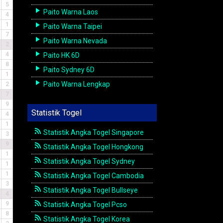
5
Paito Warna Laos
4
1
Paito Warna Taipei
7
Paito Warna Nevada
2
4
Paito HK 6D
8
Paito Sydney 6D
1
Paito Warna Lengkap
2
7
9
Statistik Togel
4
1
Statistik Angka Togel Singapore
3
9
Statistik Angka Togel Hongkong
1
Statistik Angka Togel Sydney
1
1
Statistik Angka Togel Cambodia
3
Statistik Angka Togel Bullseye
4
9
Statistik Angka Togel Pcso
8
Statistik Angka Togel Korea