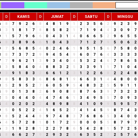
D
KAMIS
D
JUMAT
D
SABTU
D
MINGGU
6
8
7
9
2
6
8
4
8
1
9
1
2
3
5
6
2
9
2
3
9
8
3
1
8
1
7
8
8
5
8
2
1
7
1
9
4
4
3
0
9
7
9
1
5
7
9
6
6
0
4
3
1
4
0
6
6
5
2
9
6
5
5
6
8
3
8
9
6
6
1
0
4
3
7
7
1
2
7
9
5
0
6
2
9
7
5
6
8
5
4
0
2
4
6
1
9
5
1
5
6
7
5
8
0
8
8
7
3
7
2
9
9
4
5
4
9
6
0
7
6
4
3
3
3
3
7
7
9
6
2
1
3
9
3
4
0
4
5
3
2
4
6
7
8
6
5
3
3
5
8
4
0
4
8
8
3
2
5
3
3
9
1
1
7
1
0
4
9
3
9
1
8
3
2
6
6
1
2
3
1
2
2
6
8
2
2
4
8
9
8
5
8
3
3
6
8
6
8
1
9
6
6
3
1
4
4
8
0
0
8
5
2
9
5
2
7
6
0
5
9
5
4
8
3
2
5
5
9
1
1
4
9
0
1
3
8
2
6
9
0
8
8
8
7
6
3
9
7
3
2
3
2
5
0
4
4
0
4
4
7
4
6
1
3
4
9
5
5
7
0
9
3
4
4
0
2
0
2
2
4
8
9
8
8
4
1
0
9
9
5
9
5
7
9
5
0
5
2
2
4
1
6
5
2
7
4
1
4
5
9
8
7
4
3
9
8
5
2
4
4
8
9
7
4
8
3
7
6
8
6
5
3
4
0
0
6
4
5
7
2
8
1
0
1
7
2
9
0
0
0
5
5
8
7
9
7
6
3
1
9
2
8
1
2
2
7
8
6
5
4
2
8
1
5
7
2
5
4
8
6
6
2
7
9
2
9
3
2
5
6
3
5
2
7
2
5
7
6