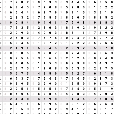
6
1
7
7
8
2
1
9
6
3
3
6
3
4
4
6
1
6
3
5
0
6
6
6
8
4
5
9
7
9
0
8
8
5
9
8
0
8
1
5
2
2
7
4
6
6
4
4
8
6
1
7
9
7
0
9
1
0
1
3
3
1
9
4
7
2
8
3
2
5
7
9
8
3
2
8
2
0
5
5
8
1
5
2
2
3
9
0
8
4
3
9
4
6
1
7
7
9
9
8
8
9
1
8
3
4
2
7
5
3
5
8
2
8
0
3
3
8
4
9
2
2
9
3
2
2
7
9
2
0
9
3
3
4
0
0
3
3
8
8
1
1
2
7
4
9
8
5
6
2
5
8
3
2
7
6
7
6
4
0
2
4
9
4
5
0
7
3
8
3
5
3
4
6
1
1
3
7
2
9
1
2
2
2
4
5
9
5
6
8
2
2
1
9
1
1
5
0
4
5
9
2
0
9
2
2
5
0
7
0
0
4
8
5
0
5
5
9
9
8
7
6
0
7
4
8
3
4
8
6
3
6
3
0
9
5
4
9
3
0
6
4
1
2
6
2
4
6
0
9
4
0
1
9
0
4
0
6
6
1
1
5
3
8
9
7
9
8
8
3
4
3
7
3
4
2
3
7
5
3
1
1
0
8
8
5
6
3
3
6
2
2
7
5
1
1
5
6
7
3
1
4
3
8
9
8
5
9
2
7
9
6
9
1
8
2
1
6
7
3
7
1
7
5
4
3
7
7
4
4
5
9
2
3
7
3
9
3
9
3
9
5
5
3
2
9
0
9
1
5
5
9
5
9
1
7
3
6
5
2
9
5
1
6
5
4
5
1
6
7
4
4
0
4
5
3
1
9
0
4
8
6
6
5
2
5
3
8
4
3
4
2
8
3
2
4
9
0
3
1
5
2
4
3
8
2
4
5
9
8
8
1
1
4
5
9
7
5
8
5
5
8
6
4
1
1
2
6
5
9
6
6
3
0
1
2
3
6
2
6
3
6
6
2
5
5
3
8
2
9
3
2
5
9
4
1
7
8
4
8
1
7