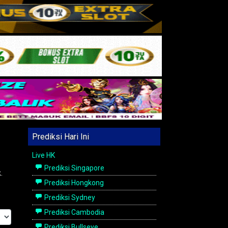
Prediksi Hari Ini
Live HK
Prediksi Singapore
.
Prediksi Hongkong
Prediksi Sydney
Prediksi Cambodia
Prediksi Bullseye