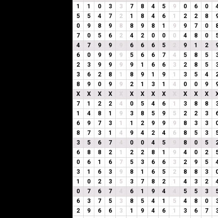
1
1
0
3
3
7
8
4
5
9
0
6
0
5
5
4
7
2
1
8
4
6
1
2
2
8
0
9
8
9
8
8
9
8
1
9
9
7
0
7
0
5
6
2
4
2
0
0
0
4
8
0
4
7
9
9
9
6
6
6
5
2
9
1
2
6
0
9
9
9
5
6
6
7
4
5
8
5
2
3
9
9
9
9
1
6
6
3
2
8
5
3
6
2
8
1
8
9
1
9
1
3
5
4
8
9
0
9
9
2
1
3
1
4
0
0
9
X
X
X
X
X
X
X
X
X
X
X
X
X
7
1
2
2
4
0
5
4
6
1
3
8
8
1
4
8
1
9
3
8
5
9
5
2
2
3
6
9
7
3
1
1
2
9
9
9
8
3
3
8
7
3
1
4
9
4
2
4
6
8
5
3
3
5
6
7
4
0
0
4
5
9
8
0
5
6
8
8
2
1
2
2
8
1
9
4
0
2
0
6
1
6
7
5
3
6
6
3
2
9
5
3
1
6
3
9
8
1
6
5
2
8
8
3
1
0
2
3
5
3
7
8
2
1
4
3
2
0
7
6
7
4
6
1
9
4
4
5
5
3
6
3
7
5
3
8
5
4
1
5
4
8
0
2
9
6
6
3
1
9
4
6
1
3
6
7