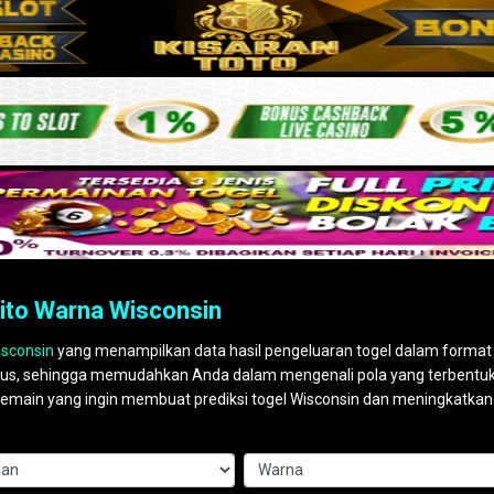
ito Warna Wisconsin
isconsin
yang menampilkan data hasil pengeluaran togel dalam format
usus, sehingga memudahkan Anda dalam mengenali pola yang terbentuk
 pemain yang ingin membuat prediksi togel Wisconsin dan meningkatkan