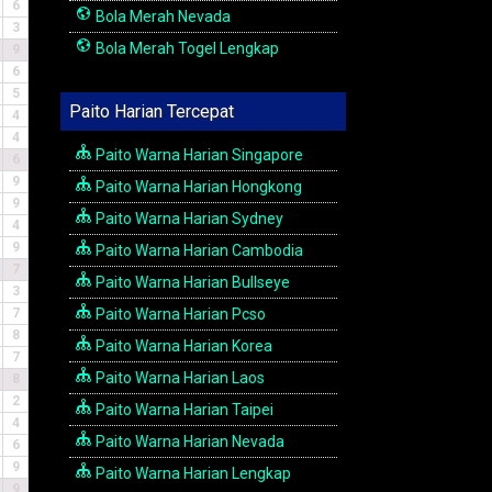
6
Bola Merah Nevada
3
Bola Merah Togel Lengkap
9
6
5
Paito Harian Tercepat
4
4
Paito Warna Harian Singapore
6
9
Paito Warna Harian Hongkong
9
Paito Warna Harian Sydney
4
9
Paito Warna Harian Cambodia
7
Paito Warna Harian Bullseye
3
7
Paito Warna Harian Pcso
8
Paito Warna Harian Korea
7
Paito Warna Harian Laos
8
2
Paito Warna Harian Taipei
4
Paito Warna Harian Nevada
6
9
Paito Warna Harian Lengkap
9