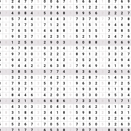
9
9
2
4
7
7
5
0
0
6
7
4
1
6
6
4
1
0
7
6
9
0
4
0
0
6
2
8
7
7
9
6
6
5
1
2
2
4
0
6
3
9
3
7
4
0
8
4
3
5
0
6
8
5
9
9
5
6
2
2
2
2
7
0
1
5
7
4
4
8
1
4
4
3
7
7
3
7
0
7
7
1
7
8
2
8
3
3
7
3
1
7
1
2
9
2
9
1
5
1
6
9
4
6
8
6
5
7
6
5
9
5
4
6
8
8
7
8
3
5
5
1
7
8
8
5
1
8
9
0
3
7
1
4
2
3
1
4
5
2
1
9
1
2
4
7
6
0
8
1
2
5
9
5
2
9
0
3
3
6
0
8
8
7
0
9
6
9
7
4
6
7
8
0
8
9
3
3
4
7
5
7
4
1
5
8
3
5
4
2
4
9
7
3
0
3
5
2
2
2
4
8
9
1
2
3
3
3
2
7
6
8
9
4
2
2
4
7
9
4
2
6
2
5
2
5
7
3
4
9
4
7
5
9
4
4
2
6
2
6
3
8
2
7
9
4
9
4
6
1
9
9
6
1
3
8
5
5
1
5
7
7
4
2
8
3
6
6
3
2
6
1
6
1
1
3
2
3
0
3
7
4
2
7
9
9
2
8
7
6
1
4
9
3
3
4
7
9
2
1
3
5
0
7
3
1
9
6
3
2
5
8
7
2
5
5
5
5
2
7
9
7
2
7
2
3
5
1
9
3
9
3
1
1
9
8
5
5
8
4
4
6
1
4
2
0
9
9
0
5
3
0
3
9
5
3
4
0
2
4
2
1
5
6
6
6
8
6
5
7
3
3
5
8
1
1
7
1
6
1
4
3
0
3
3
3
0
4
0
4
5
0
4
2
6
4
1
9
2
5
8
3
1
8
4
3
3
4
1
8
9
5
9
8
3
2
5
4
3
1
9
7
8
5
9
3
3
6
3
0
4
4
4
0
8
3
2
2
2
6
9
5
8
5
2
6
7
4
7
0
5
1
6
7
3
5
0
5
3
2
6
3
9
7
7
1
7
7
5
6
5
3
8
2
7
0
7
3
1
8
5
0
9