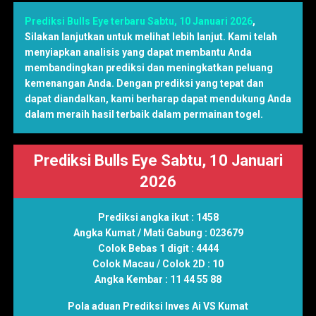
Prediksi Bulls Eye terbaru Sabtu, 10 Januari 2026
,
Silakan lanjutkan untuk melihat lebih lanjut. Kami telah
menyiapkan analisis yang dapat membantu Anda
membandingkan prediksi dan meningkatkan peluang
kemenangan Anda. Dengan prediksi yang tepat dan
dapat diandalkan, kami berharap dapat mendukung Anda
dalam meraih hasil terbaik dalam permainan togel.
Prediksi Bulls Eye Sabtu, 10 Januari
2026
Prediksi angka ikut :
1458
Angka Kumat / Mati Gabung :
023679
Colok Bebas 1 digit :
4444
Colok Macau / Colok 2D :
10
Angka Kembar :
11 44 55 88
Pola aduan Prediksi Inves Ai VS Kumat