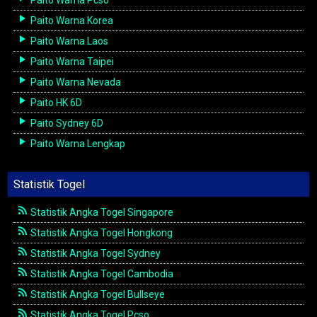
Paito Warna Korea
Paito Warna Laos
Paito Warna Taipei
Paito Warna Nevada
Paito HK 6D
Paito Sydney 6D
Paito Warna Lengkap
Statistik Togel
Statistik Angka Togel Singapore
Statistik Angka Togel Hongkong
Statistik Angka Togel Sydney
Statistik Angka Togel Cambodia
Statistik Angka Togel Bullseye
Statistik Angka Togel Pcso