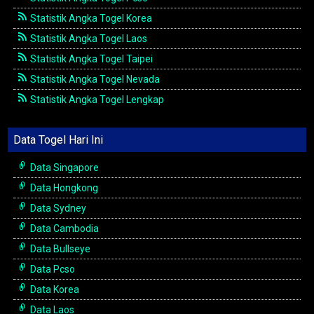
Statistik Angka Togel Korea
Statistik Angka Togel Laos
Statistik Angka Togel Taipei
Statistik Angka Togel Nevada
Statistik Angka Togel Lengkap
Data Togel Hari Ini
Data Singapore
Data Hongkong
Data Sydney
Data Cambodia
Data Bullseye
Data Pcso
Data Korea
Data Laos