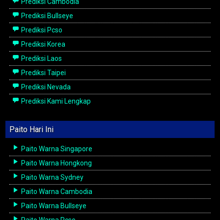
Prediksi Cambodia
Prediksi Bullseye
Prediksi Pcso
Prediksi Korea
Prediksi Laos
Prediksi Taipei
Prediksi Nevada
Prediksi Kami Lengkap
Paito Hari Ini
Paito Warna Singapore
Paito Warna Hongkong
Paito Warna Sydney
Paito Warna Cambodia
Paito Warna Bullseye
Paito Warna Pcso