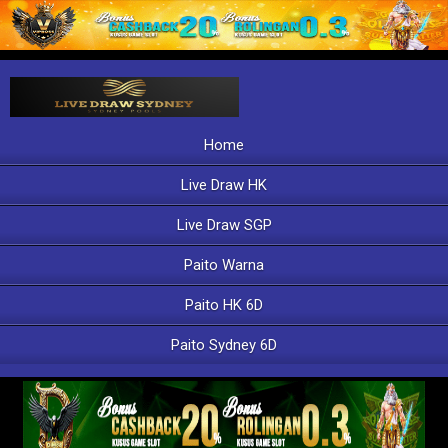
Home
Live Draw HK
Live Draw SGP
Paito Warna
Paito HK 6D
Paito Sydney 6D