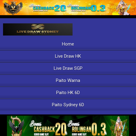
Home
Live Draw HK
Live Draw SGP
Paito Warna
Paito HK 6D
Paito Sydney 6D