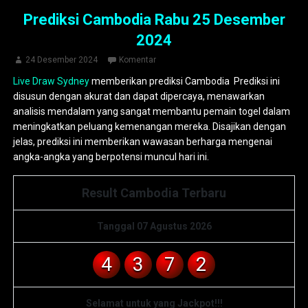
Prediksi Cambodia Rabu 25 Desember
2024
24 Desember 2024
Komentar
Live Draw Sydney
memberikan prediksi Cambodia Prediksi ini
disusun dengan akurat dan dapat dipercaya, menawarkan
analisis mendalam yang sangat membantu pemain togel dalam
meningkatkan peluang kemenangan mereka. Disajikan dengan
jelas, prediksi ini memberikan wawasan berharga mengenai
angka-angka yang berpotensi muncul hari ini.
Result Cambodia Terbaru
Tanggal 07 Agustus 2026
4
3
7
2
Selamat untuk yang Jackpot!!!