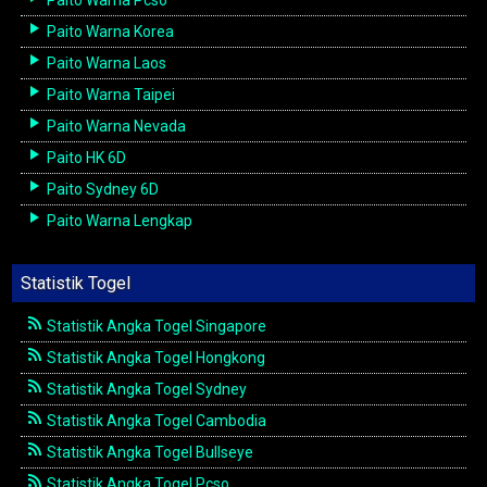
Paito Warna Korea
Paito Warna Laos
Paito Warna Taipei
Paito Warna Nevada
Paito HK 6D
Paito Sydney 6D
Paito Warna Lengkap
Statistik Togel
Statistik Angka Togel Singapore
Statistik Angka Togel Hongkong
Statistik Angka Togel Sydney
Statistik Angka Togel Cambodia
Statistik Angka Togel Bullseye
Statistik Angka Togel Pcso