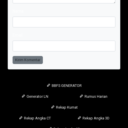
Nama
Email
Kirim Komentar
BBFS GENERATOR
Generator LN
Rumus Harian
Rekap Kumat
Rekap Angka CT
Rekap Angka 3D