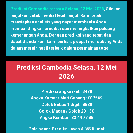
Prediksi Cambodia terbaru Selasa, 12 Mei 2026
,
Silakan
lanjutkan untuk melihat lebih lanjut. Kami telah
menyiapkan analisis yang dapat membantu Anda
membandingkan prediksi dan meningkatkan peluang
kemenangan Anda. Dengan prediksi yang tepat dan
dapat diandalkan, kami berharap dapat mendukung Anda
dalam meraih hasil terbaik dalam permainan togel.
Prediksi Cambodia Selasa, 12 Mei
2026
Prediksi angka ikut :
3478
Angka Kumat / Mati Gabung :
012569
Colok Bebas 1 digit :
8888
Colok Macau / Colok 2D :
30
Angka Kembar :
33 44 77 88
Pola aduan Prediksi Inves Ai VS Kumat