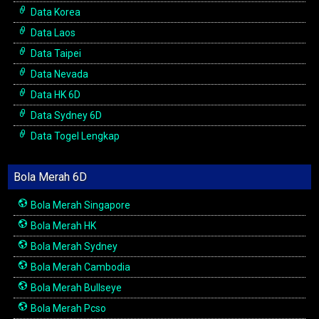
Data Korea
Data Laos
Data Taipei
Data Nevada
Data HK 6D
Data Sydney 6D
Data Togel Lengkap
Bola Merah 6D
Bola Merah Singapore
Bola Merah HK
Bola Merah Sydney
Bola Merah Cambodia
Bola Merah Bullseye
Bola Merah Pcso