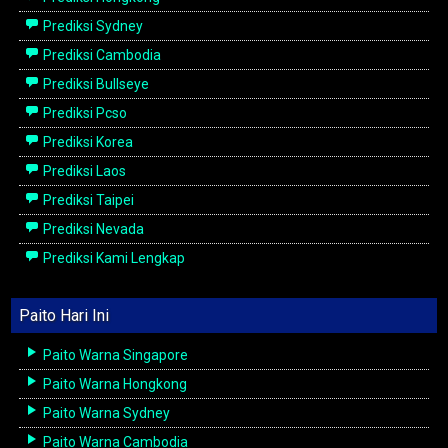
Prediksi Sydney
Prediksi Cambodia
Prediksi Bullseye
Prediksi Pcso
Prediksi Korea
Prediksi Laos
Prediksi Taipei
Prediksi Nevada
Prediksi Kami Lengkap
Paito Hari Ini
Paito Warna Singapore
Paito Warna Hongkong
Paito Warna Sydney
Paito Warna Cambodia