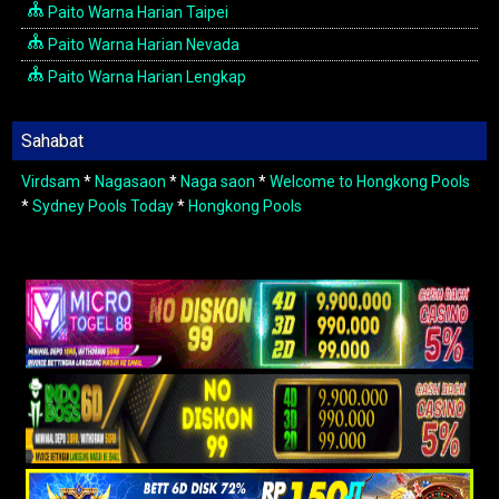
Paito Warna Harian Taipei
Paito Warna Harian Nevada
Paito Warna Harian Lengkap
Sahabat
Virdsam
*
Nagasaon
*
Naga saon
*
Welcome to Hongkong Pools
*
Sydney Pools Today
*
Hongkong Pools