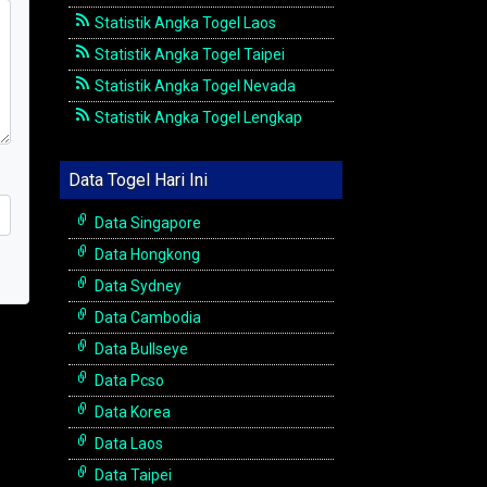
Statistik Angka Togel Laos
Statistik Angka Togel Taipei
Statistik Angka Togel Nevada
Statistik Angka Togel Lengkap
Data Togel Hari Ini
Data Singapore
Data Hongkong
Data Sydney
Data Cambodia
Data Bullseye
Data Pcso
Data Korea
Data Laos
Data Taipei