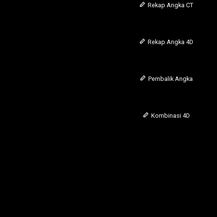
Rekap Angka CT
Rekap Angka 4D
Pembalik Angka
Kombinasi 4D