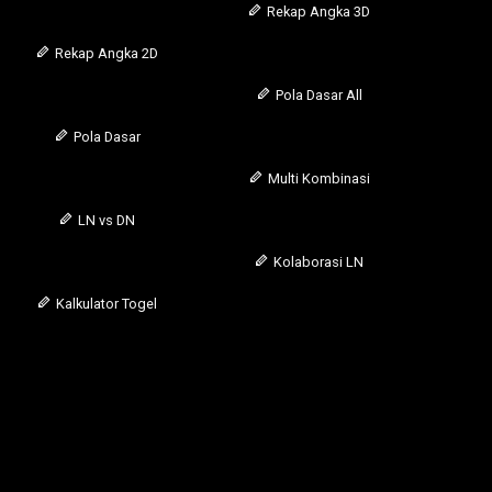
Rekap Angka 3D
Rekap Angka 2D
Pola Dasar All
Pola Dasar
Multi Kombinasi
LN vs DN
Kolaborasi LN
Kalkulator Togel