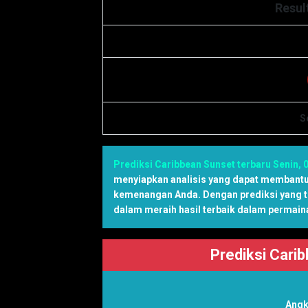
Resul
S
Prediksi Caribbean Sunset terbaru Senin, 
menyiapkan analisis yang dapat membant
kemenangan Anda. Dengan prediksi yang t
dalam meraih hasil terbaik dalam permaina
Prediksi Cari
Angk