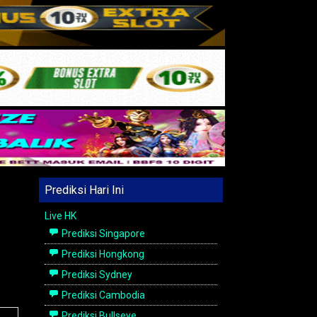
Prediksi Hari Ini
Live HK
Prediksi Singapore
Prediksi Hongkong
Prediksi Sydney
Prediksi Cambodia
Prediksi Bullseye