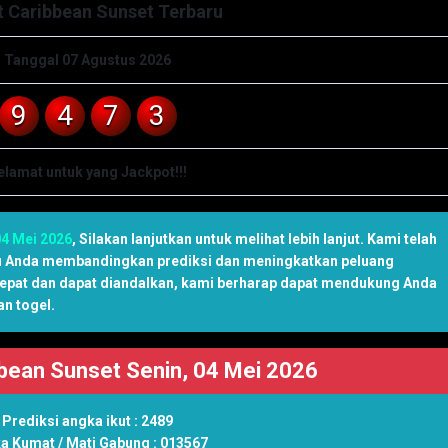
t Caribbean Sunset Terbaru
Tanggal 07 Agustus 2026
9
4
7
3
elamat untuk yang Jackpot!!!
04 Mei 2026
,
Silakan lanjutkan untuk melihat lebih lanjut. Kami telah
u Anda membandingkan prediksi dan meningkatkan peluang
epat dan dapat diandalkan, kami berharap dapat mendukung Anda
n togel.
bbean Sunset Senin, 04 Mei 2026
Prediksi angka ikut :
2489
a Kumat / Mati Gabung :
013567