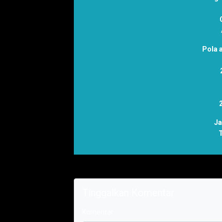
Pola 
Ja
T
Tinggalkan Komentar
Komentar