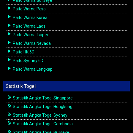
Paito Warna Bullseye
Paito Warna Pcso
Paito Warna Korea
Paito Warna Laos
Paito Warna Taipei
Paito Warna Nevada
Paito HK 6D
Paito Sydney 6D
Paito Warna Lengkap
Statistik Togel
Statistik Angka Togel Singapore
Statistik Angka Togel Hongkong
Statistik Angka Togel Sydney
Statistik Angka Togel Cambodia
Statistik Angka Togel Bullseye