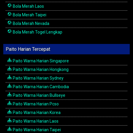
Bola Merah Laos
Bola Merah Taipei
Bola Merah Nevada
Bola Merah Togel Lengkap
Paito Harian Tercepat
Paito Warna Harian Singapore
Paito Warna Harian Hongkong
Paito Warna Harian Sydney
Paito Warna Harian Cambodia
Paito Warna Harian Bullseye
Paito Warna Harian Pcso
Paito Warna Harian Korea
Paito Warna Harian Laos
Paito Warna Harian Taipei