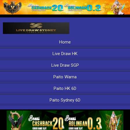
Home
Live Draw HK
Live Draw SGP
Paito Warna
Paito HK 6D
Paito Sydney 6D