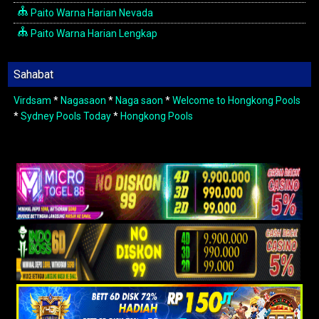
Paito Warna Harian Nevada
Paito Warna Harian Lengkap
Sahabat
Virdsam
*
Nagasaon
*
Naga saon
*
Welcome to Hongkong Pools
*
Sydney Pools Today
*
Hongkong Pools