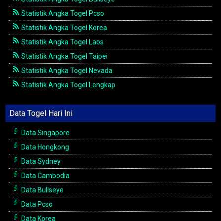
Statistik Angka Togel Pcso
Statistik Angka Togel Korea
Statistik Angka Togel Laos
Statistik Angka Togel Taipei
Statistik Angka Togel Nevada
Statistik Angka Togel Lengkap
Data Togel Hari Ini
Data Singapore
Data Hongkong
Data Sydney
Data Cambodia
Data Bullseye
Data Pcso
Data Korea