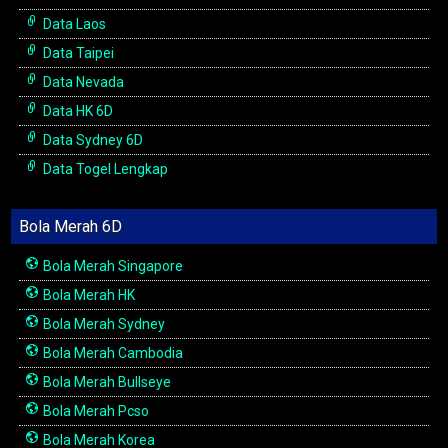
Data Laos
Data Taipei
Data Nevada
Data HK 6D
Data Sydney 6D
Data Togel Lengkap
Bola Merah 6D
Bola Merah Singapore
Bola Merah HK
Bola Merah Sydney
Bola Merah Cambodia
Bola Merah Bullseye
Bola Merah Pcso
Bola Merah Korea