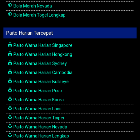
Bola Merah Nevada
Bola Merah Togel Lengkap
Paito Harian Tercepat
Paito Warna Harian Singapore
Paito Warna Harian Hongkong
Paito Warna Harian Sydney
Paito Warna Harian Cambodia
Paito Warna Harian Bullseye
Paito Warna Harian Pcso
Paito Warna Harian Korea
Paito Warna Harian Laos
Paito Warna Harian Taipei
Paito Warna Harian Nevada
Paito Warna Harian Lengkap