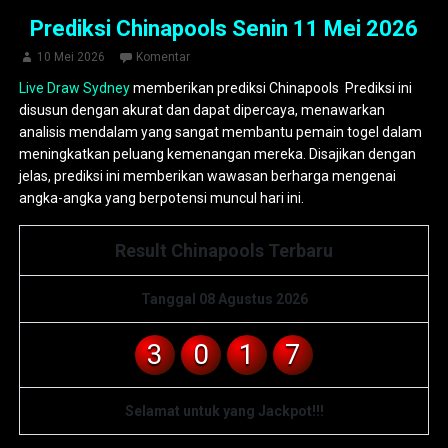
Prediksi Chinapools Senin 11 Mei 2026
10 Mei 2026
Komentar
Live Draw Sydney
memberikan prediksi Chinapools Prediksi ini
disusun dengan akurat dan dapat dipercaya, menawarkan
analisis mendalam yang sangat membantu pemain togel dalam
meningkatkan peluang kemenangan mereka. Disajikan dengan
jelas, prediksi ini memberikan wawasan berharga mengenai
angka-angka yang berpotensi muncul hari ini.
Result Chinapools Terbaru
Tanggal 08 Agustus 2026
3
0
1
7
Selamat untuk yang Jackpot!!!