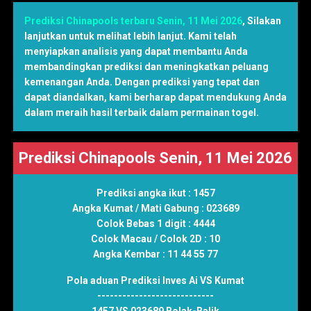
Prediksi Chinapools terbaru Senin, 11 Mei 2026
,
Silakan
lanjutkan untuk melihat lebih lanjut. Kami telah
menyiapkan analisis yang dapat membantu Anda
membandingkan prediksi dan meningkatkan peluang
kemenangan Anda. Dengan prediksi yang tepat dan
dapat diandalkan, kami berharap dapat mendukung Anda
dalam meraih hasil terbaik dalam permainan togel.
Prediksi Chinapools Senin, 11 Mei 2026
Prediksi angka ikut :
1457
Angka Kumat / Mati Gabung :
023689
Colok Bebas 1 digit :
4444
Colok Macau / Colok 2D :
10
Angka Kembar :
11 44 55 77
Pola aduan Prediksi Inves Ai VS Kumat
----------------------------