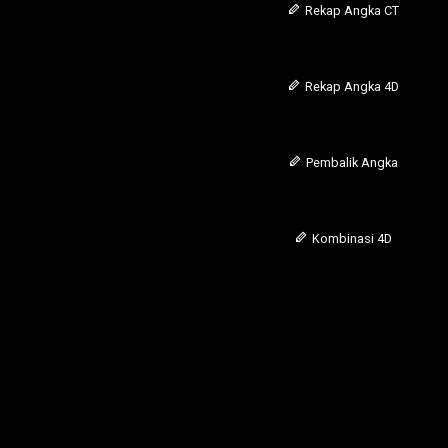
Rekap Angka CT
Rekap Angka 4D
Pembalik Angka
Kombinasi 4D