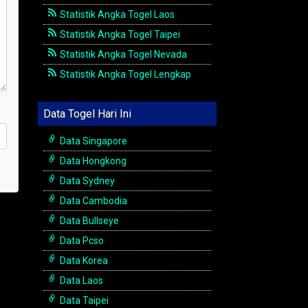
Statistik Angka Togel Laos
Statistik Angka Togel Taipei
Statistik Angka Togel Nevada
Statistik Angka Togel Lengkap
Data Togel Hari Ini
Data Singapore
Data Hongkong
Data Sydney
Data Cambodia
Data Bullseye
Data Pcso
Data Korea
Data Laos
Data Taipei