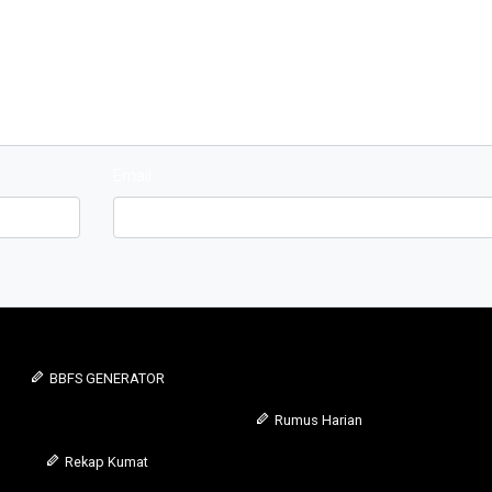
Email
BBFS GENERATOR
Rumus Harian
Rekap Kumat