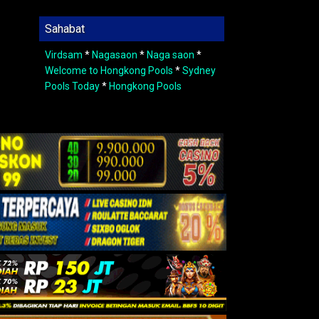
Sahabat
Virdsam
*
Nagasaon
*
Naga saon
*
Welcome to Hongkong Pools
*
Sydney
Pools Today
*
Hongkong Pools