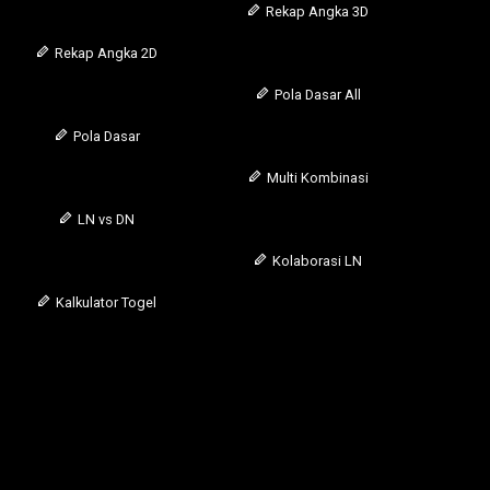
Rekap Angka 3D
Rekap Angka 2D
Pola Dasar All
Pola Dasar
Multi Kombinasi
LN vs DN
Kolaborasi LN
Kalkulator Togel