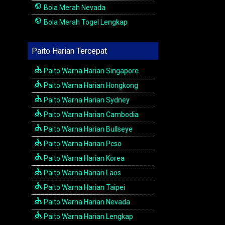
Bola Merah Nevada
Bola Merah Togel Lengkap
Paito Harian Tercepat
Paito Warna Harian Singapore
Paito Warna Harian Hongkong
Paito Warna Harian Sydney
Paito Warna Harian Cambodia
Paito Warna Harian Bullseye
Paito Warna Harian Pcso
Paito Warna Harian Korea
Paito Warna Harian Laos
Paito Warna Harian Taipei
Paito Warna Harian Nevada
Paito Warna Harian Lengkap