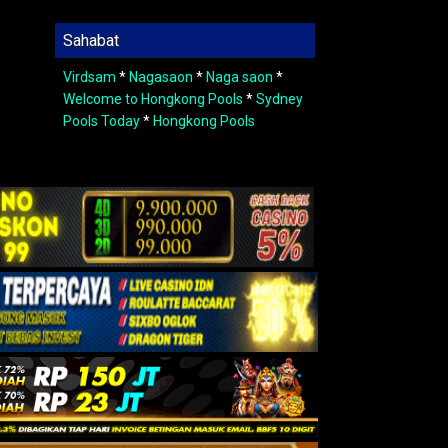
Sahabat
Virdsam
*
Nagasaon
*
Naga saon
*
Welcome to Hongkong Pools
*
Sydney
Pools Today
*
Hongkong Pools