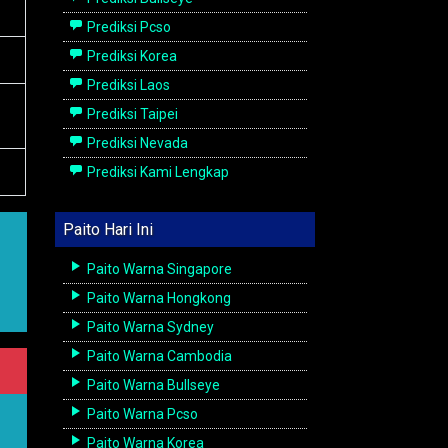
Prediksi Pcso
Prediksi Korea
Prediksi Laos
Prediksi Taipei
Prediksi Nevada
Prediksi Kami Lengkap
Paito Hari Ini
Paito Warna Singapore
Paito Warna Hongkong
Paito Warna Sydney
Paito Warna Cambodia
Paito Warna Bullseye
Paito Warna Pcso
Paito Warna Korea