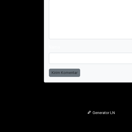
Nama
Kirim Komentar
Generator LN