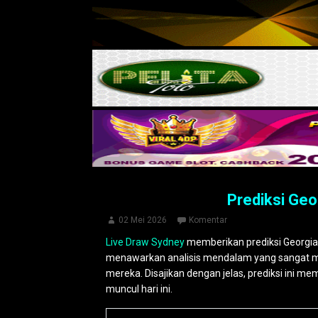
Prediksi Geo
02 Mei 2026
Komentar
Live Draw Sydney
memberikan prediksi Georgia 
menawarkan analisis mendalam yang sangat 
mereka. Disajikan dengan jelas, prediksi ini
muncul hari ini.