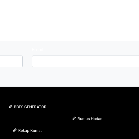
Email
BBFS GENERATOR
Rumus Harian
Rekap Kumat