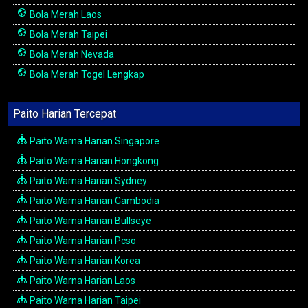
Bola Merah Laos
Bola Merah Taipei
Bola Merah Nevada
Bola Merah Togel Lengkap
Paito Harian Tercepat
Paito Warna Harian Singapore
Paito Warna Harian Hongkong
Paito Warna Harian Sydney
Paito Warna Harian Cambodia
Paito Warna Harian Bullseye
Paito Warna Harian Pcso
Paito Warna Harian Korea
Paito Warna Harian Laos
Paito Warna Harian Taipei