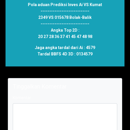
Pola aduan Prediksi Inves Ai VS Kumat
----------------------------
2349
VS
015678 Bolak-Balik
----------------------------
Angka Top 2D :
20 27 28 36 37 41 45 47 48 98
Jaga angka tardal dari Ai :
4579
Tardal BBFS 4D 3D :
0134579
Tinggalkan Komentar
Komentar