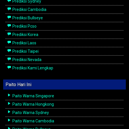
Prediksi Sydney
Prediksi Cambodia
Prediksi Bullseye
Prediksi Pcso
Prediksi Korea
Prediksi Laos
Prediksi Taipei
Prediksi Nevada
Prediksi Kami Lengkap
Paito Hari Ini
Paito Warna Singapore
Paito Warna Hongkong
Paito Warna Sydney
Paito Warna Cambodia