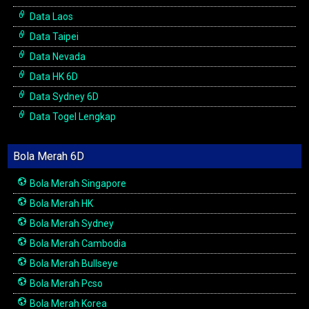
Data Laos
Data Taipei
Data Nevada
Data HK 6D
Data Sydney 6D
Data Togel Lengkap
Bola Merah 6D
Bola Merah Singapore
Bola Merah HK
Bola Merah Sydney
Bola Merah Cambodia
Bola Merah Bullseye
Bola Merah Pcso
Bola Merah Korea