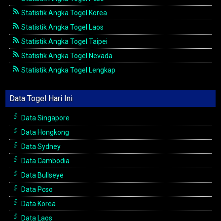
Statistik Angka Togel Korea
Statistik Angka Togel Laos
Statistik Angka Togel Taipei
Statistik Angka Togel Nevada
Statistik Angka Togel Lengkap
Data Togel Hari Ini
Data Singapore
Data Hongkong
Data Sydney
Data Cambodia
Data Bullseye
Data Pcso
Data Korea
Data Laos