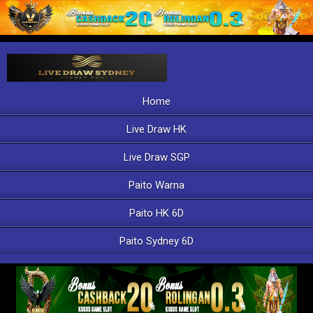
Home
Live Draw HK
Live Draw SGP
Paito Warna
Paito HK 6D
Paito Sydney 6D