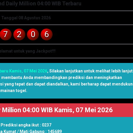
nd Daily Million 04:00 WIB Terbaru
Tanggal 08 Agustus 2026
7
2
0
6
elamat untuk yang Jackpot!!!
erbaru Kamis, 07 Mei 2026
,
Silakan lanjutkan untuk melihat lebih lanjut
pat membantu Anda membandingkan prediksi dan meningkatkan
i yang tepat dan dapat diandalkan, kami berharap dapat menduku
rmainan togel.
ly Million 04:00 WIB Kamis, 07 Mei 2026
Prediksi angka ikut :
0237
a Kumat / Mati Gabung :
145689