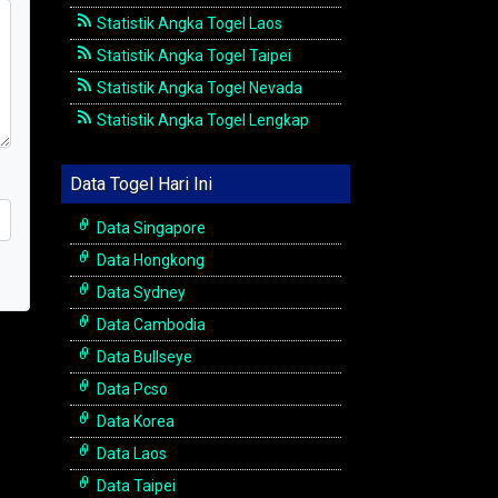
Statistik Angka Togel Laos
Statistik Angka Togel Taipei
Statistik Angka Togel Nevada
Statistik Angka Togel Lengkap
Data Togel Hari Ini
Data Singapore
Data Hongkong
Data Sydney
Data Cambodia
Data Bullseye
Data Pcso
Data Korea
Data Laos
Data Taipei