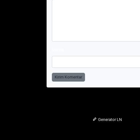
Nama
Kirim Komentar
Generator LN