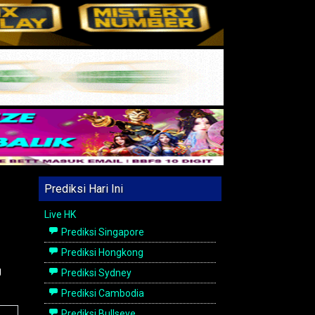
Prediksi Hari Ini
Live HK
Prediksi Singapore
Prediksi Hongkong
g
Prediksi Sydney
Prediksi Cambodia
Prediksi Bullseye