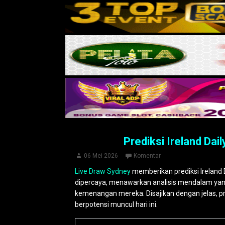
Prediksi Ireland Dai
06 Mei 2026
Komentar
Live Draw Sydney
memberikan prediksi Ireland D
dipercaya, menawarkan analisis mendalam ya
kemenangan mereka. Disajikan dengan jelas, 
berpotensi muncul hari ini.