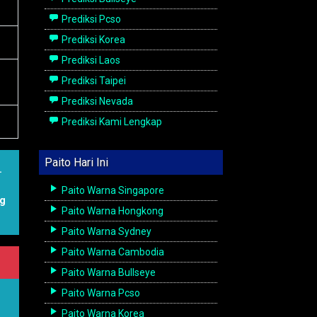
Prediksi Pcso
Prediksi Korea
Prediksi Laos
Prediksi Taipei
Prediksi Nevada
Prediksi Kami Lengkap
Paito Hari Ini
.
Paito Warna Singapore
ng
Paito Warna Hongkong
Paito Warna Sydney
Paito Warna Cambodia
Paito Warna Bullseye
Paito Warna Pcso
Paito Warna Korea