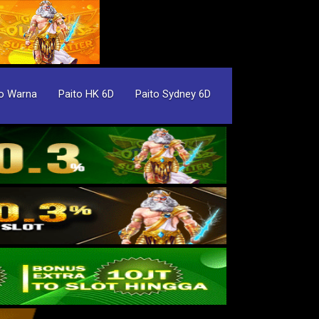
to Warna
Paito HK 6D
Paito Sydney 6D