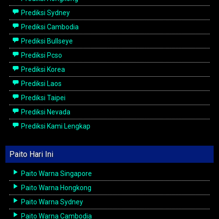
Prediksi Sydney
Prediksi Cambodia
Prediksi Bullseye
Prediksi Pcso
Prediksi Korea
Prediksi Laos
Prediksi Taipei
Prediksi Nevada
Prediksi Kami Lengkap
Paito Hari Ini
Paito Warna Singapore
Paito Warna Hongkong
Paito Warna Sydney
Paito Warna Cambodia