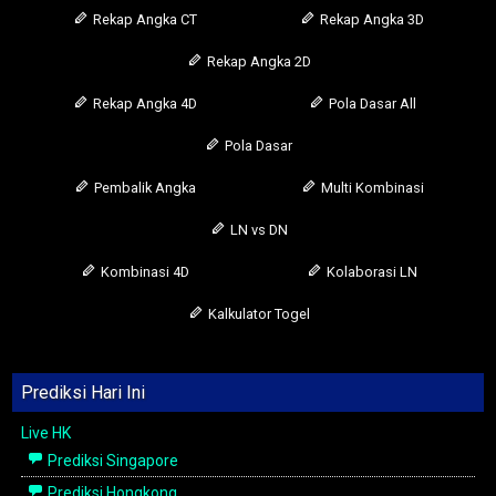
Rekap Angka CT
Rekap Angka 3D
Rekap Angka 2D
Rekap Angka 4D
Pola Dasar All
Pola Dasar
Pembalik Angka
Multi Kombinasi
LN vs DN
Kombinasi 4D
Kolaborasi LN
Kalkulator Togel
Prediksi Hari Ini
Live HK
Prediksi Singapore
Prediksi Hongkong