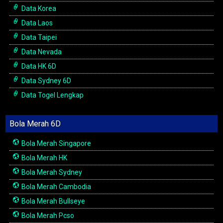
Data Korea
Data Laos
Data Taipei
Data Nevada
Data HK 6D
Data Sydney 6D
Data Togel Lengkap
Bola Merah 6D
Bola Merah Singapore
Bola Merah HK
Bola Merah Sydney
Bola Merah Cambodia
Bola Merah Bullseye
Bola Merah Pcso