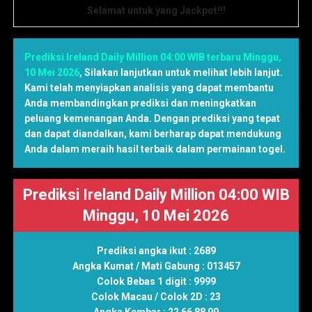
Selamat untuk yang Jackpot!!!
Prediksi Ireland Daily Million 04:00 WIB terbaru Minggu,
10 Mei 2026
,
Silakan lanjutkan untuk melihat lebih lanjut.
Kami telah menyiapkan analisis yang dapat membantu
Anda membandingkan prediksi dan meningkatkan
peluang kemenangan Anda. Dengan prediksi yang tepat
dan dapat diandalkan, kami berharap dapat mendukung
Anda dalam meraih hasil terbaik dalam permainan togel.
Prediksi Ireland Daily Million 04:00 WIB
Minggu, 10 Mei 2026
Prediksi angka ikut :
2689
Angka Kumat / Mati Gabung :
013457
Colok Bebas 1 digit :
9999
Colok Macau / Colok 2D :
23