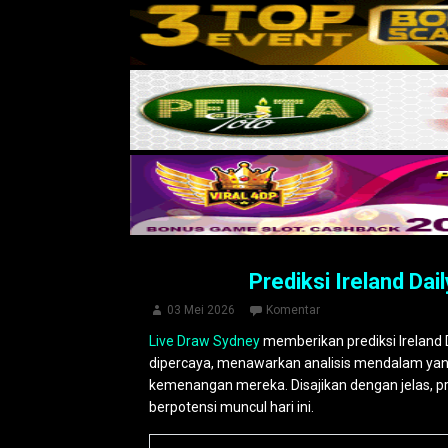
Prediksi Ireland Dai
03 Mei 2026
Komentar
Live Draw Sydney
memberikan prediksi Ireland D
dipercaya, menawarkan analisis mendalam ya
kemenangan mereka. Disajikan dengan jelas, 
berpotensi muncul hari ini.