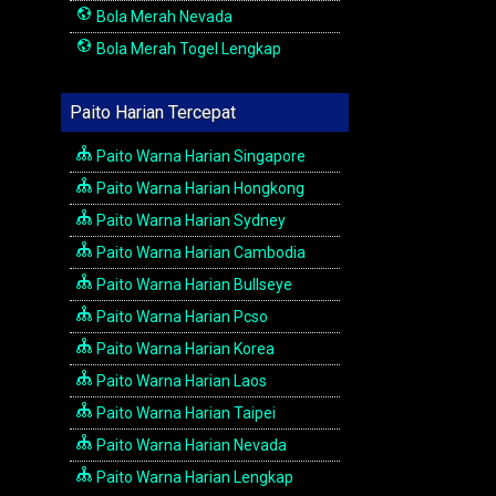
Bola Merah Nevada
Bola Merah Togel Lengkap
Paito Harian Tercepat
Paito Warna Harian Singapore
Paito Warna Harian Hongkong
Paito Warna Harian Sydney
Paito Warna Harian Cambodia
Paito Warna Harian Bullseye
Paito Warna Harian Pcso
Paito Warna Harian Korea
Paito Warna Harian Laos
Paito Warna Harian Taipei
Paito Warna Harian Nevada
Paito Warna Harian Lengkap