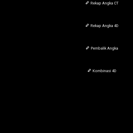
Rekap Angka CT
Rekap Angka 4D
Pembalik Angka
Kombinasi 4D