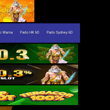
to Warna
Paito HK 6D
Paito Sydney 6D