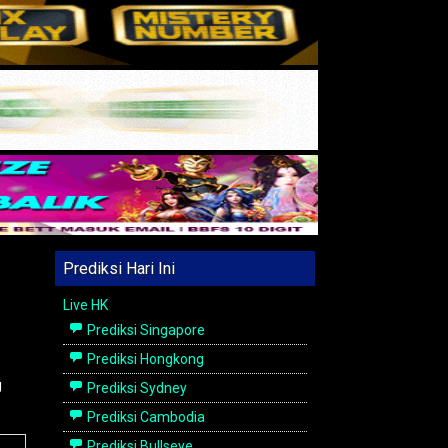
Prediksi Hari Ini
Live HK
Prediksi Singapore
Prediksi Hongkong
g
Prediksi Sydney
Prediksi Cambodia
Prediksi Bullseye