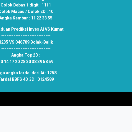
Colok Bebas 1 digit :
1111
Colok Macau / Colok 2D :
10
Angka Kembar :
11 22 33 55
aduan Prediksi Inves Ai VS Kumat
----------------------------
1235
VS
046789 Bolak-Balik
----------------------------
Angka Top 2D :
10 14 17 20 28 30 38 39 58 59
ga angka tardal dari Ai :
1258
ardal BBFS 4D 3D :
0124589