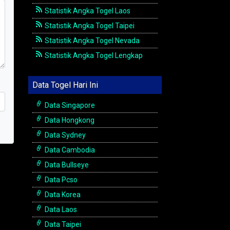
Statistik Angka Togel Laos
Statistik Angka Togel Taipei
Statistik Angka Togel Nevada
Statistik Angka Togel Lengkap
Data Togel Hari Ini
Data Singapore
Data Hongkong
Data Sydney
Data Cambodia
Data Bullseye
Data Pcso
Data Korea
Data Laos
Data Taipei