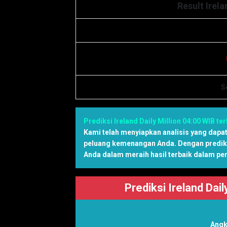
Result Irela
S
Prediksi Ireland Daily Million 04:00 WIB te
Kami telah menyiapkan analisis yang da
peluang kemenangan Anda. Dengan prediks
Anda dalam meraih hasil terbaik dalam pe
Prediksi Ireland Dai
Angk