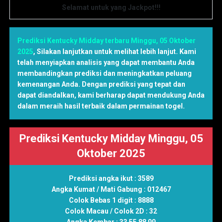
Selamat untuk yang Jackpot!!!
Prediksi Kentucky Midday terbaru Minggu, 05 Oktober
2025
,
Silakan lanjutkan untuk melihat lebih lanjut. Kami
telah menyiapkan analisis yang dapat membantu Anda
membandingkan prediksi dan meningkatkan peluang
kemenangan Anda. Dengan prediksi yang tepat dan
dapat diandalkan, kami berharap dapat mendukung Anda
dalam meraih hasil terbaik dalam permainan togel.
Prediksi Kentucky Midday Minggu, 05
Oktober 2025
Prediksi angka ikut :
3589
Angka Kumat / Mati Gabung :
012467
Colok Bebas 1 digit :
8888
Colok Macau / Colok 2D :
32