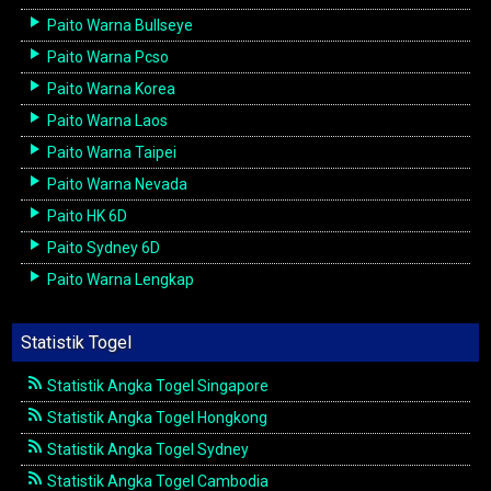
Paito Warna Bullseye
Paito Warna Pcso
Paito Warna Korea
Paito Warna Laos
Paito Warna Taipei
Paito Warna Nevada
Paito HK 6D
Paito Sydney 6D
Paito Warna Lengkap
Statistik Togel
Statistik Angka Togel Singapore
Statistik Angka Togel Hongkong
Statistik Angka Togel Sydney
Statistik Angka Togel Cambodia