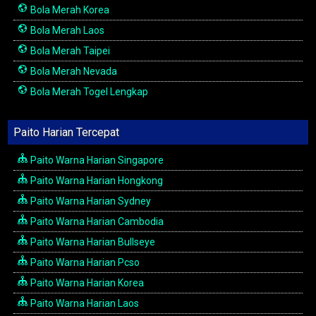
Bola Merah Korea
Bola Merah Laos
Bola Merah Taipei
Bola Merah Nevada
Bola Merah Togel Lengkap
Paito Harian Tercepat
Paito Warna Harian Singapore
Paito Warna Harian Hongkong
Paito Warna Harian Sydney
Paito Warna Harian Cambodia
Paito Warna Harian Bullseye
Paito Warna Harian Pcso
Paito Warna Harian Korea
Paito Warna Harian Laos