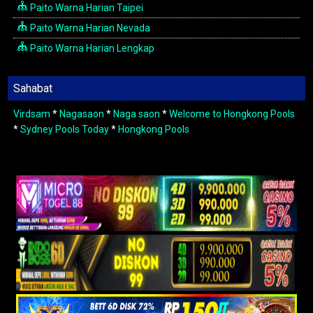
Paito Warna Harian Taipei
Paito Warna Harian Nevada
Paito Warna Harian Lengkap
Sahabat
Virdsam
*
Nagasaon
*
Naga saon
*
Welcome to Hongkong Pools
*
Sydney Pools Today
*
Hongkong Pools