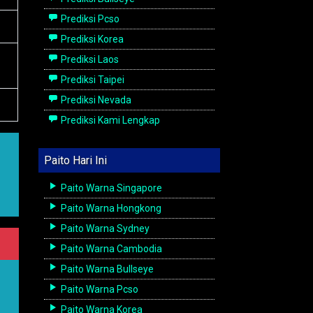
Prediksi Pcso
Prediksi Korea
Prediksi Laos
Prediksi Taipei
Prediksi Nevada
Prediksi Kami Lengkap
Paito Hari Ini
Paito Warna Singapore
Paito Warna Hongkong
Paito Warna Sydney
Paito Warna Cambodia
Paito Warna Bullseye
Paito Warna Pcso
Paito Warna Korea