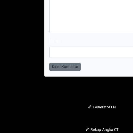
Nama
Kirim Komentar
Generator LN
Rekap Angka CT