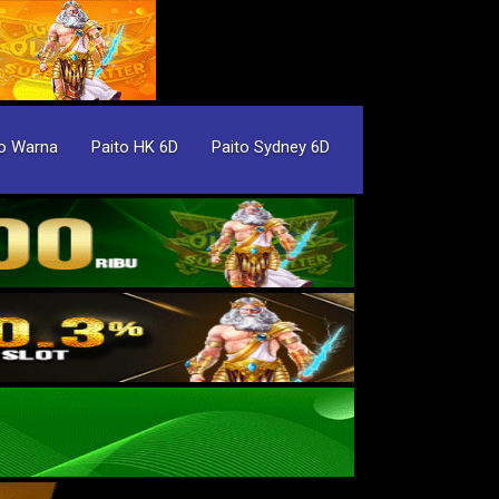
to Warna
Paito HK 6D
Paito Sydney 6D