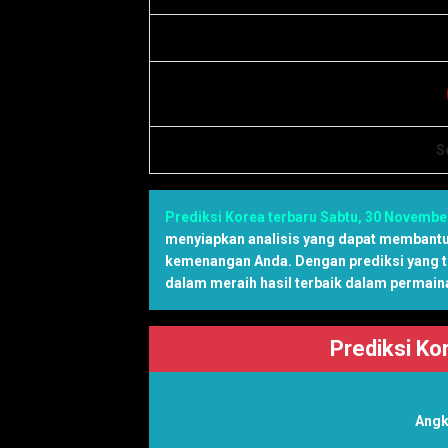
S
Prediksi Korea terbaru Sabtu, 30 Novembe
menyiapkan analisis yang dapat membant
kemenangan Anda. Dengan prediksi yang t
dalam meraih hasil terbaik dalam permaina
Prediksi K
Angk