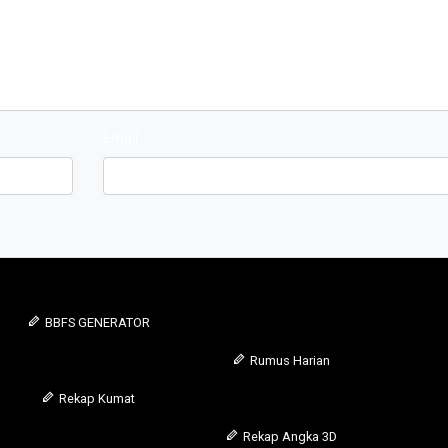
Email
BBFS GENERATOR
Rumus Harian
Rekap Kumat
Rekap Angka 3D