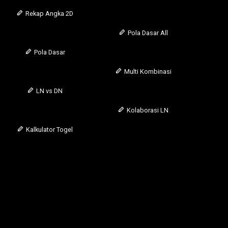
Rekap Angka 2D
Pola Dasar All
Pola Dasar
Multi Kombinasi
LN vs DN
Kolaborasi LN
Kalkulator Togel