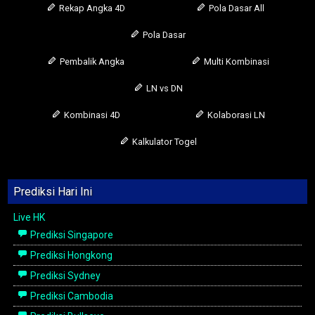
Rekap Angka 4D
Pola Dasar All
Pola Dasar
Pembalik Angka
Multi Kombinasi
LN vs DN
Kombinasi 4D
Kolaborasi LN
Kalkulator Togel
Prediksi Hari Ini
Live HK
Prediksi Singapore
Prediksi Hongkong
Prediksi Sydney
Prediksi Cambodia