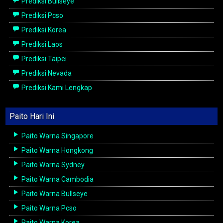
Prediksi Bullseye
Prediksi Pcso
Prediksi Korea
Prediksi Laos
Prediksi Taipei
Prediksi Nevada
Prediksi Kami Lengkap
Paito Hari Ini
Paito Warna Singapore
Paito Warna Hongkong
Paito Warna Sydney
Paito Warna Cambodia
Paito Warna Bullseye
Paito Warna Pcso
Paito Warna Korea