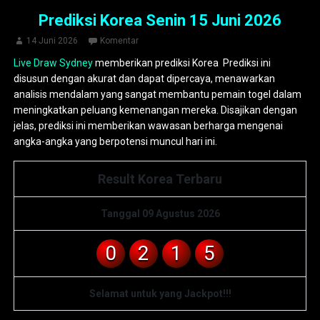
Prediksi Korea Senin 15 Juni 2026
14 Juni 2026
Komentar
Live Draw Sydney
memberikan prediksi Korea Prediksi ini
disusun dengan akurat dan dapat dipercaya, menawarkan
analisis mendalam yang sangat membantu pemain togel dalam
meningkatkan peluang kemenangan mereka. Disajikan dengan
jelas, prediksi ini memberikan wawasan berharga mengenai
angka-angka yang berpotensi muncul hari ini.
Result Korea Terbaru
Tanggal 09 Agustus 2026
0
2
1
5
Selamat untuk yang Jackpot!!!