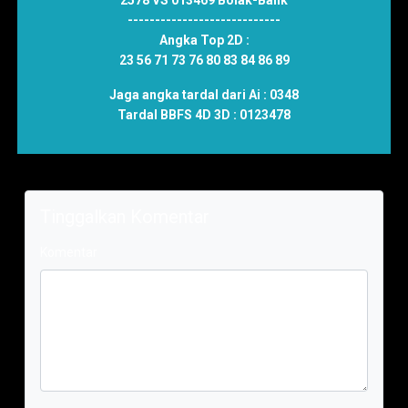
2578
VS
013469 Bolak-Balik
----------------------------
Angka Top 2D :
23 56 71 73 76 80 83 84 86 89
Jaga angka tardal dari Ai :
0348
Tardal BBFS 4D 3D :
0123478
Tinggalkan Komentar
Komentar