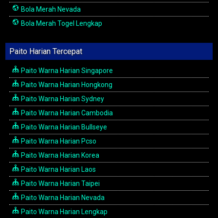
Bola Merah Nevada
Bola Merah Togel Lengkap
Paito Harian Tercepat
Paito Warna Harian Singapore
Paito Warna Harian Hongkong
Paito Warna Harian Sydney
Paito Warna Harian Cambodia
Paito Warna Harian Bullseye
Paito Warna Harian Pcso
Paito Warna Harian Korea
Paito Warna Harian Laos
Paito Warna Harian Taipei
Paito Warna Harian Nevada
Paito Warna Harian Lengkap