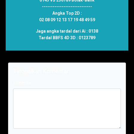
0145
VS
236789 Bolak-Balik
----------------------------
Angka Top 2D :
02 08 09 12 13 17 19 48 49 59
Jaga angka tardal dari Ai :
0138
Tardal BBFS 4D 3D :
0123789
Tinggalkan Komentar
Komentar