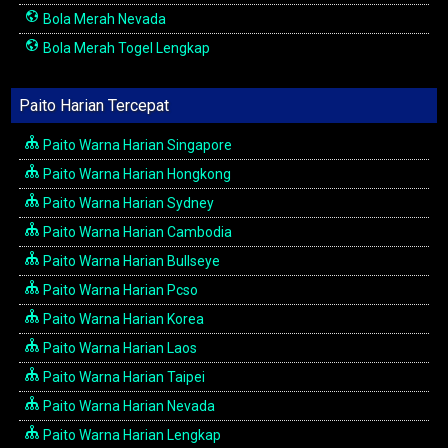
Bola Merah Nevada
Bola Merah Togel Lengkap
Paito Harian Tercepat
Paito Warna Harian Singapore
Paito Warna Harian Hongkong
Paito Warna Harian Sydney
Paito Warna Harian Cambodia
Paito Warna Harian Bullseye
Paito Warna Harian Pcso
Paito Warna Harian Korea
Paito Warna Harian Laos
Paito Warna Harian Taipei
Paito Warna Harian Nevada
Paito Warna Harian Lengkap