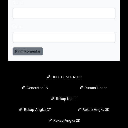
Nama
Email
Kirim Komentar
BBFS GENERATOR
Generator LN
Rumus Harian
Rekap Kumat
Rekap Angka CT
Rekap Angka 3D
Rekap Angka 2D