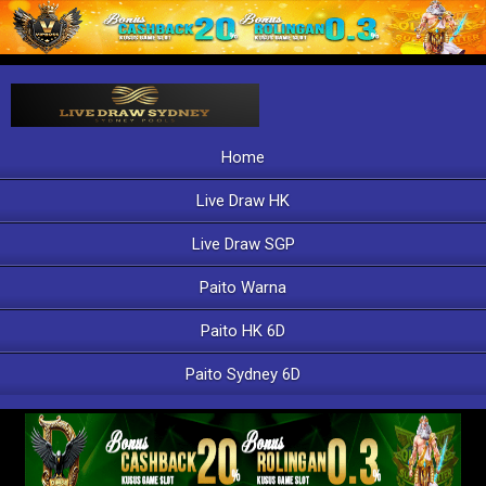
Home
Live Draw HK
Live Draw SGP
Paito Warna
Paito HK 6D
Paito Sydney 6D