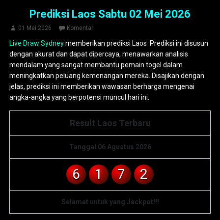
Prediksi Laos Sabtu 02 Mei 2026
01 Mei 2026
Komentar
Live Draw Sydney
memberikan prediksi Laos Prediksi ini disusun
dengan akurat dan dapat dipercaya, menawarkan analisis
mendalam yang sangat membantu pemain togel dalam
meningkatkan peluang kemenangan mereka. Disajikan dengan
jelas, prediksi ini memberikan wawasan berharga mengenai
angka-angka yang berpotensi muncul hari ini.
Result Laos Terbaru
Tanggal 06 Agustus 2026
6
1
7
2
Selamat untuk yang Jackpot!!!