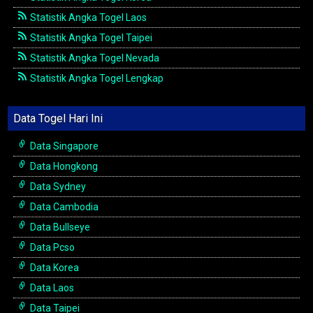
Statistik Angka Togel Laos
Statistik Angka Togel Taipei
Statistik Angka Togel Nevada
Statistik Angka Togel Lengkap
Data Togel Hari Ini
Data Singapore
Data Hongkong
Data Sydney
Data Cambodia
Data Bullseye
Data Pcso
Data Korea
Data Laos
Data Taipei