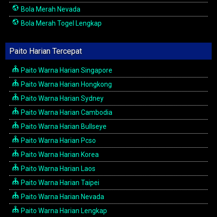
Bola Merah Nevada
Bola Merah Togel Lengkap
Paito Harian Tercepat
Paito Warna Harian Singapore
Paito Warna Harian Hongkong
Paito Warna Harian Sydney
Paito Warna Harian Cambodia
Paito Warna Harian Bullseye
Paito Warna Harian Pcso
Paito Warna Harian Korea
Paito Warna Harian Laos
Paito Warna Harian Taipei
Paito Warna Harian Nevada
Paito Warna Harian Lengkap