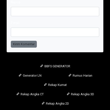
Nama
Email
Kirim Komentar
BBFS GENERATOR
Generator LN
Rumus Harian
Rekap Kumat
Rekap Angka CT
Rekap Angka 3D
Rekap Angka 2D