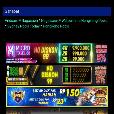
Sahabat
Virdsam
*
Nagasaon
*
Naga saon
*
Welcome to Hongkong Pools
*
Sydney Pools Today
*
Hongkong Pools