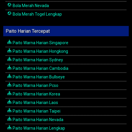
Bola Merah Nevada
Bola Merah Togel Lengkap
Paito Harian Tercepat
Paito Warna Harian Singapore
Paito Warna Harian Hongkong
Paito Warna Harian Sydney
Paito Warna Harian Cambodia
Paito Warna Harian Bullseye
Paito Warna Harian Pcso
Paito Warna Harian Korea
Paito Warna Harian Laos
Paito Warna Harian Taipei
Paito Warna Harian Nevada
Paito Warna Harian Lengkap