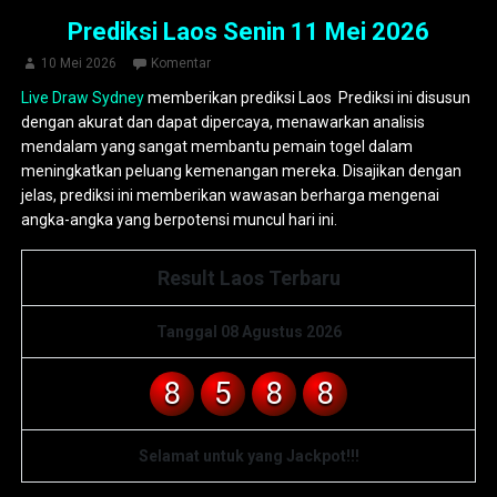
Prediksi Laos Senin 11 Mei 2026
10 Mei 2026
Komentar
Live Draw Sydney
memberikan prediksi Laos Prediksi ini disusun
dengan akurat dan dapat dipercaya, menawarkan analisis
mendalam yang sangat membantu pemain togel dalam
meningkatkan peluang kemenangan mereka. Disajikan dengan
jelas, prediksi ini memberikan wawasan berharga mengenai
angka-angka yang berpotensi muncul hari ini.
Result Laos Terbaru
Tanggal 08 Agustus 2026
8
5
8
8
Selamat untuk yang Jackpot!!!