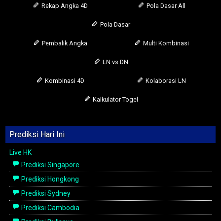
Rekap Angka 4D
Pola Dasar All
Pola Dasar
Pembalik Angka
Multi Kombinasi
LN vs DN
Kombinasi 4D
Kolaborasi LN
Kalkulator Togel
Prediksi Hari Ini
Live HK
Prediksi Singapore
Prediksi Hongkong
Prediksi Sydney
Prediksi Cambodia