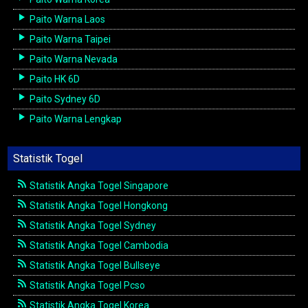
Paito Warna Laos
Paito Warna Taipei
Paito Warna Nevada
Paito HK 6D
Paito Sydney 6D
Paito Warna Lengkap
Statistik Togel
Statistik Angka Togel Singapore
Statistik Angka Togel Hongkong
Statistik Angka Togel Sydney
Statistik Angka Togel Cambodia
Statistik Angka Togel Bullseye
Statistik Angka Togel Pcso
Statistik Angka Togel Korea