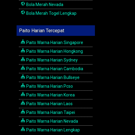
Bola Merah Nevada
Bola Merah Togel Lengkap
Paito Harian Tercepat
Paito Warna Harian Singapore
Paito Warna Harian Hongkong
Paito Warna Harian Sydney
Paito Warna Harian Cambodia
Paito Warna Harian Bullseye
Paito Warna Harian Pcso
Paito Warna Harian Korea
Paito Warna Harian Laos
Paito Warna Harian Taipei
Paito Warna Harian Nevada
Paito Warna Harian Lengkap