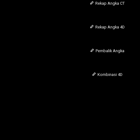
Rekap Angka CT
Rekap Angka 4D
Pembalik Angka
Kombinasi 4D