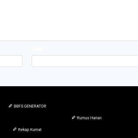
Email
BBFS GENERATOR
Rumus Harian
Rekap Kumat