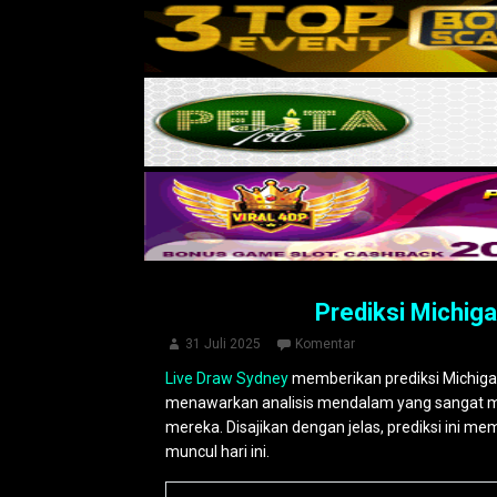
Prediksi Michig
31 Juli 2025
Komentar
Live Draw Sydney
memberikan prediksi Michigan
menawarkan analisis mendalam yang sangat 
mereka. Disajikan dengan jelas, prediksi ini
muncul hari ini.