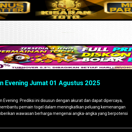
an Evening Jumat 01 Agustus 2025
 Evening Prediksi ini disusun dengan akurat dan dapat dipercaya,
membantu pemain togel dalam meningkatkan peluang kemenangan
 memberikan wawasan berharga mengenai angka-angka yang berpotensi