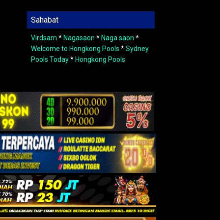
Sahabat
Virdsam
*
Nagasaon
*
Naga saon
*
Welcome to Hongkong Pools
*
Sydney
Pools Today
*
Hongkong Pools