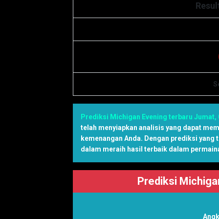
Resul
S
Prediksi Michigan Evening terbaru Jumat,
telah menyiapkan analisis yang dapat m
kemenangan Anda. Dengan prediksi yang t
dalam meraih hasil terbaik dalam permaina
Prediksi Michig
Angk