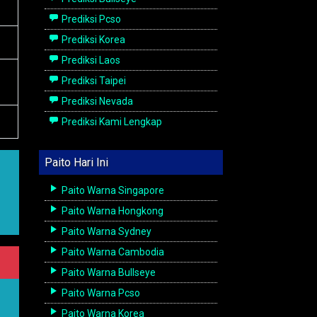
Prediksi Pcso
Prediksi Korea
Prediksi Laos
Prediksi Taipei
Prediksi Nevada
Prediksi Kami Lengkap
Paito Hari Ini
Paito Warna Singapore
Paito Warna Hongkong
Paito Warna Sydney
Paito Warna Cambodia
Paito Warna Bullseye
Paito Warna Pcso
Paito Warna Korea