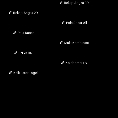
Rekap Angka 3D
Rekap Angka 2D
Pola Dasar All
Pola Dasar
Multi Kombinasi
LN vs DN
Kolaborasi LN
Kalkulator Togel