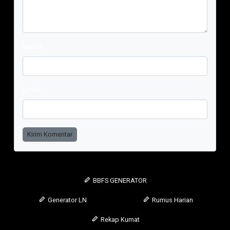
Nama
Email
Kirim Komentar
BBFS GENERATOR
Generator LN
Rumus Harian
Rekap Kumat