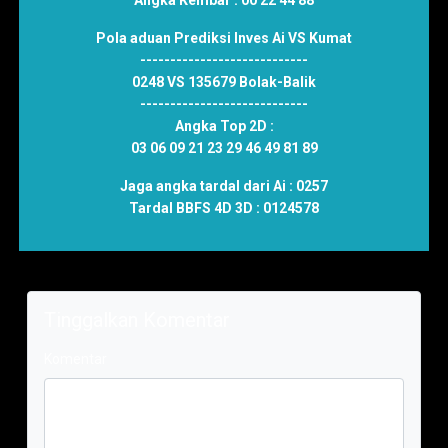
Angka Kembar :
00 22 44 88
Pola aduan Prediksi Inves Ai VS Kumat
----------------------------
0248
VS
135679 Bolak-Balik
----------------------------
Angka Top 2D :
03 06 09 21 23 29 46 49 81 89
Jaga angka tardal dari Ai :
0257
Tardal BBFS 4D 3D :
0124578
Tinggalkan Komentar
Komentar