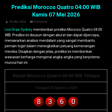
Prediksi Morocco Quatro 04:00 WIB
Kamis 07 Mei 2026
06 Mei 2026
Komentar
Live Draw Sydney
memberikan prediksi Morocco Quatro 04:00
WIB Prediksi ini disusun dengan akurat dan dapat dipercaya,
menawarkan analisis mendalam yang sangat membantu
pemain togel dalam meningkatkan peluang kemenangan
mereka. Disajikan dengan jelas, prediksi ini memberikan
wawasan berharga mengenai angka-angka yang berpotensi
muncul hari ini.
Result Morocco Quatro 04:00 WIB Terbaru
Tanggal 07 Agustus 2026
8
3
6
0