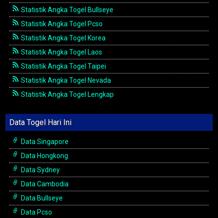
Statistik Angka Togel Bullseye
Statistik Angka Togel Pcso
Statistik Angka Togel Korea
Statistik Angka Togel Laos
Statistik Angka Togel Taipei
Statistik Angka Togel Nevada
Statistik Angka Togel Lengkap
Data Togel Hari Ini
Data Singapore
Data Hongkong
Data Sydney
Data Cambodia
Data Bullseye
Data Pcso