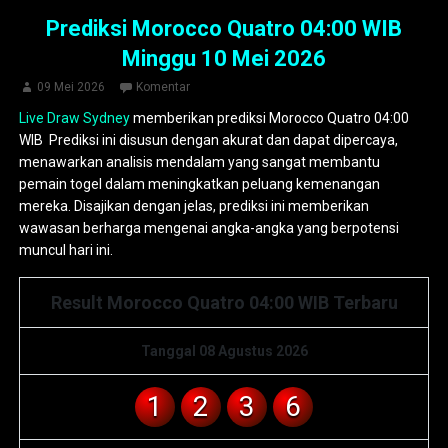
Prediksi Morocco Quatro 04:00 WIB
Minggu 10 Mei 2026
09 Mei 2026
Komentar
Live Draw Sydney
memberikan prediksi Morocco Quatro 04:00
WIB Prediksi ini disusun dengan akurat dan dapat dipercaya,
menawarkan analisis mendalam yang sangat membantu
pemain togel dalam meningkatkan peluang kemenangan
mereka. Disajikan dengan jelas, prediksi ini memberikan
wawasan berharga mengenai angka-angka yang berpotensi
muncul hari ini.
Result Morocco Quatro 04:00 WIB Terbaru
Tanggal 08 Agustus 2026
1
2
3
6