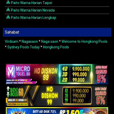
Paito Warna Harian Taipei
Paito Warna Harian Nevada
Paito Warna Harian Lengkap
Sahabat
Virdsam
*
Nagasaon
*
Naga saon
*
Welcome to Hongkong Pools
*
Sydney Pools Today
*
Hongkong Pools