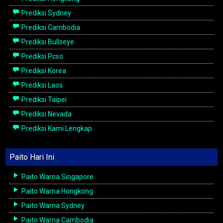
Prediksi Sydney
Prediksi Cambodia
Prediksi Bullseye
Prediksi Pcso
Prediksi Korea
Prediksi Laos
Prediksi Taipei
Prediksi Nevada
Prediksi Kami Lengkap
Paito Hari Ini
Paito Warna Singapore
Paito Warna Hongkong
Paito Warna Sydney
Paito Warna Cambodia