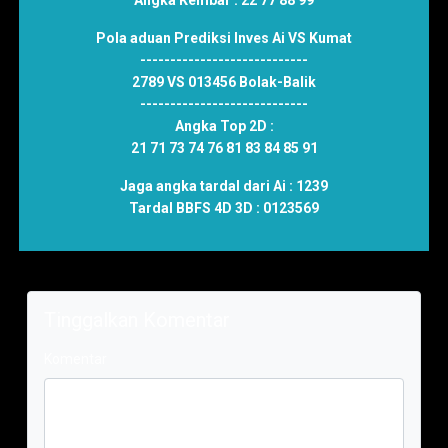
Angka Kembar :
22 77 88 99
Pola aduan Prediksi Inves Ai VS Kumat
----------------------------
2789
VS
013456 Bolak-Balik
----------------------------
Angka Top 2D :
21 71 73 74 76 81 83 84 85 91
Jaga angka tardal dari Ai :
1239
Tardal BBFS 4D 3D :
0123569
Tinggalkan Komentar
Komentar