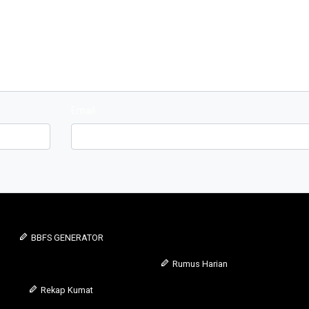
Email
BBFS GENERATOR
Rumus Harian
Rekap Kumat