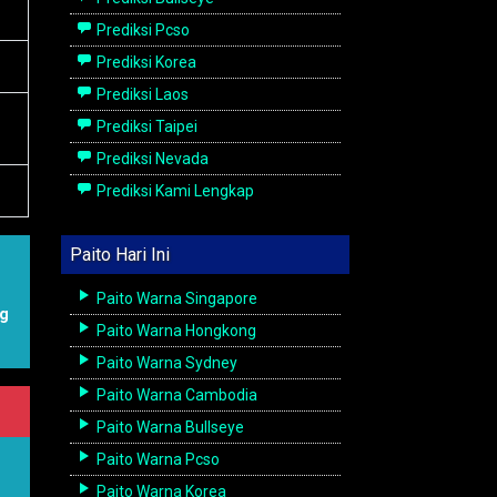
Prediksi Pcso
Prediksi Korea
Prediksi Laos
Prediksi Taipei
Prediksi Nevada
Prediksi Kami Lengkap
Paito Hari Ini
Paito Warna Singapore
ng
Paito Warna Hongkong
Paito Warna Sydney
Paito Warna Cambodia
Paito Warna Bullseye
Paito Warna Pcso
Paito Warna Korea