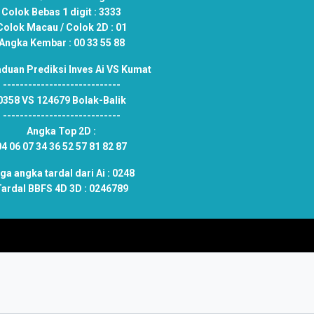
Colok Bebas 1 digit :
3333
Colok Macau / Colok 2D :
01
Angka Kembar :
00 33 55 88
aduan Prediksi Inves Ai VS Kumat
----------------------------
0358
VS
124679 Bolak-Balik
----------------------------
Angka Top 2D :
04 06 07 34 36 52 57 81 82 87
ga angka tardal dari Ai :
0248
ardal BBFS 4D 3D :
0246789