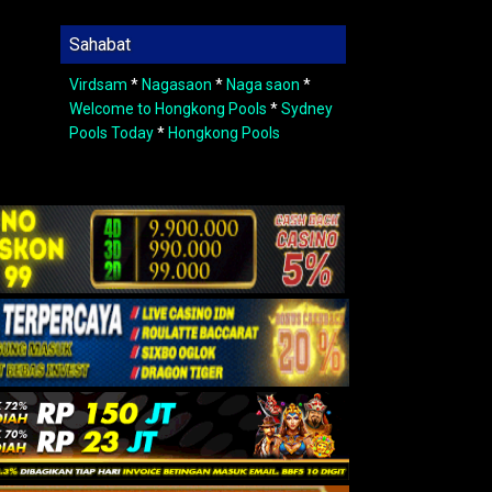
Sahabat
Virdsam
*
Nagasaon
*
Naga saon
*
Welcome to Hongkong Pools
*
Sydney
Pools Today
*
Hongkong Pools