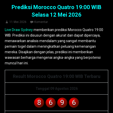
Prediksi Morocco Quatro 19:00 WIB
Selasa 12 Mei 2026
11 Mei 2026
Komentar
Live Draw Sydney
memberikan prediksi Morocco Quatro 19:00
WIB Prediksi ini disusun dengan akurat dan dapat dipercaya,
menawarkan analisis mendalam yang sangat membantu
pemain togel dalam meningkatkan peluang kemenangan
mereka. Disajikan dengan jelas, prediksi ini memberikan
wawasan berharga mengenai angka-angka yang berpotensi
muncul hari ini.
Result Morocco Quatro 19:00 WIB Terbaru
Tanggal 09 Agustus 2026
8
6
9
6