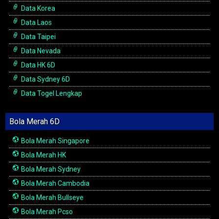
Data Korea
Data Laos
Data Taipei
Data Nevada
Data HK 6D
Data Sydney 6D
Data Togel Lengkap
Bola Merah 6D
Bola Merah Singapore
Bola Merah HK
Bola Merah Sydney
Bola Merah Cambodia
Bola Merah Bullseye
Bola Merah Pcso