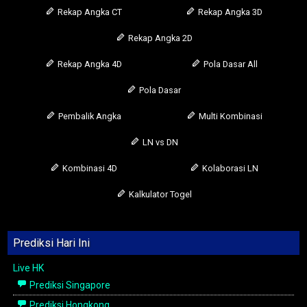
Rekap Angka CT
Rekap Angka 3D
Rekap Angka 2D
Rekap Angka 4D
Pola Dasar All
Pola Dasar
Pembalik Angka
Multi Kombinasi
LN vs DN
Kombinasi 4D
Kolaborasi LN
Kalkulator Togel
Prediksi Hari Ini
Live HK
Prediksi Singapore
Prediksi Hongkong