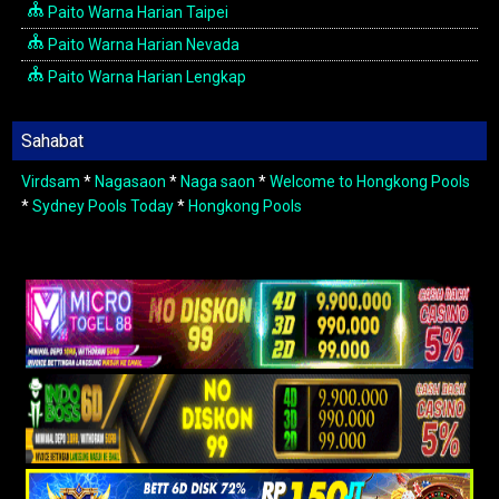
Paito Warna Harian Taipei
Paito Warna Harian Nevada
Paito Warna Harian Lengkap
Sahabat
Virdsam
*
Nagasaon
*
Naga saon
*
Welcome to Hongkong Pools
*
Sydney Pools Today
*
Hongkong Pools