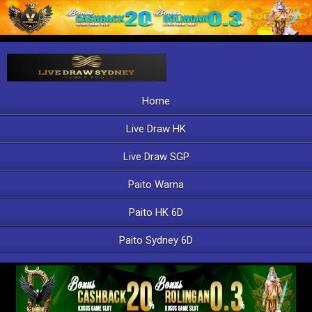
Home
Live Draw HK
Live Draw SGP
Paito Warna
Paito HK 6D
Paito Sydney 6D