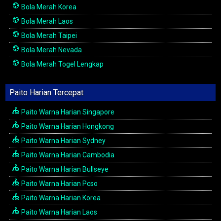
Bola Merah Korea
Bola Merah Laos
Bola Merah Taipei
Bola Merah Nevada
Bola Merah Togel Lengkap
Paito Harian Tercepat
Paito Warna Harian Singapore
Paito Warna Harian Hongkong
Paito Warna Harian Sydney
Paito Warna Harian Cambodia
Paito Warna Harian Bullseye
Paito Warna Harian Pcso
Paito Warna Harian Korea
Paito Warna Harian Laos