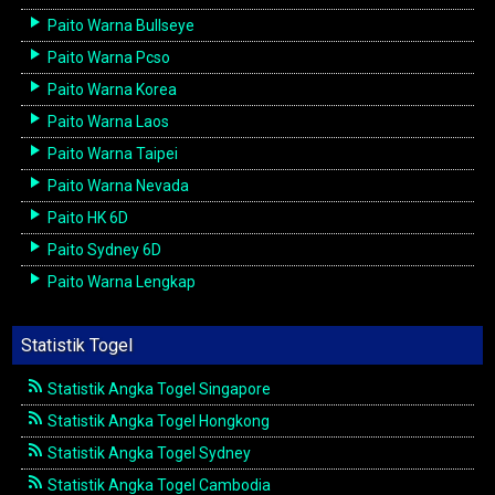
Paito Warna Bullseye
Paito Warna Pcso
Paito Warna Korea
Paito Warna Laos
Paito Warna Taipei
Paito Warna Nevada
Paito HK 6D
Paito Sydney 6D
Paito Warna Lengkap
Statistik Togel
Statistik Angka Togel Singapore
Statistik Angka Togel Hongkong
Statistik Angka Togel Sydney
Statistik Angka Togel Cambodia