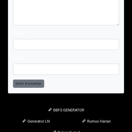
Nama
Email
Kirim Komentar
BBFS GENERATOR
Generator LN
Rumus Harian