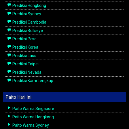
Prediksi Hongkong
Prediksi Sydney
Prediksi Cambodia
Prediksi Bullseye
Prediksi Pcso
Prediksi Korea
Prediksi Laos
Prediksi Taipei
Prediksi Nevada
Prediksi Kami Lengkap
Paito Hari Ini
Paito Warna Singapore
Paito Warna Hongkong
Paito Warna Sydney