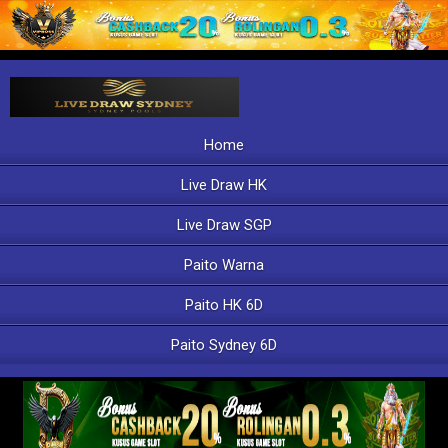
Home
Live Draw HK
Live Draw SGP
Paito Warna
Paito HK 6D
Paito Sydney 6D