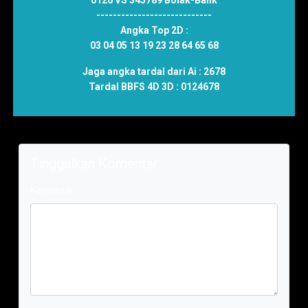
0126
VS
345789 Bolak-Balik
----------------------------
Angka Top 2D :
03 04 05 13 19 23 28 64 65 68
Jaga angka tardal dari Ai :
2678
Tardal BBFS 4D 3D :
0124678
Tinggalkan Komentar
Komentar