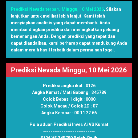
Prediksi Nevada terbaru Minggu, 10 Mei 2026
,
Silakan
lanjutkan untuk melihat lebih lanjut. Kami telah
menyiapkan analisis yang dapat membantu Anda
membandingkan prediksi dan meningkatkan peluang
kemenangan Anda. Dengan prediksi yang tepat dan
dapat diandalkan, kami berharap dapat mendukung Anda
dalam meraih hasil terbaik dalam permainan togel.
Prediksi Nevada Minggu, 10 Mei 2026
Prediksi angka ikut :
0126
Angka Kumat / Mati Gabung :
345789
Colok Bebas 1 digit :
0000
Colok Macau / Colok 2D :
07
Angka Kembar :
00 11 22 66
Pola aduan Prediksi Inves Ai VS Kumat
----------------------------