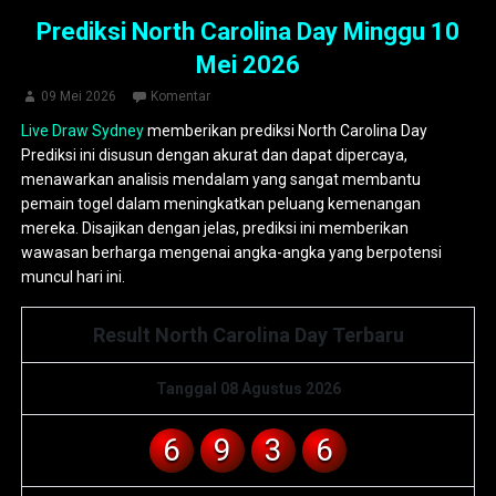
Prediksi North Carolina Day Minggu 10
Mei 2026
09 Mei 2026
Komentar
Live Draw Sydney
memberikan prediksi North Carolina Day
Prediksi ini disusun dengan akurat dan dapat dipercaya,
menawarkan analisis mendalam yang sangat membantu
pemain togel dalam meningkatkan peluang kemenangan
mereka. Disajikan dengan jelas, prediksi ini memberikan
wawasan berharga mengenai angka-angka yang berpotensi
muncul hari ini.
Result North Carolina Day Terbaru
Tanggal 08 Agustus 2026
6
9
3
6