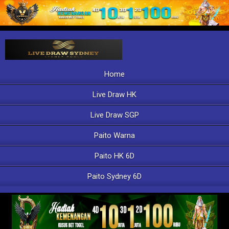
Home
Live Draw HK
Live Draw SGP
Paito Warna
Paito HK 6D
Paito Sydney 6D