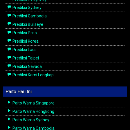
Prediksi Sydney
Prediksi Cambodia
Prediksi Bullseye
Prediksi Pcso
Prediksi Korea
Prediksi Laos
Prediksi Taipei
Prediksi Nevada
Prediksi Kami Lengkap
Paito Hari Ini
Paito Warna Singapore
Paito Warna Hongkong
Paito Warna Sydney
Paito Warna Cambodia