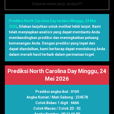
Selamat untuk yang Jackpot!!!
Prediksi North Carolina Day terbaru Minggu, 24 Mei
2026
,
Silakan lanjutkan untuk melihat lebih lanjut. Kami
telah menyiapkan analisis yang dapat membantu Anda
membandingkan prediksi dan meningkatkan peluang
kemenangan Anda. Dengan prediksi yang tepat dan
dapat diandalkan, kami berharap dapat mendukung Anda
dalam meraih hasil terbaik dalam permainan togel.
Prediksi North Carolina Day Minggu, 24
Mei 2026
Prediksi angka ikut :
0169
Angka Kumat / Mati Gabung :
234578
Colok Bebas 1 digit :
6666
Colok Macau / Colok 2D :
02