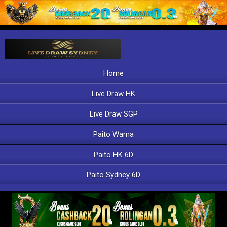
Home
Live Draw HK
Live Draw SGP
Paito Warna
Paito HK 6D
Paito Sydney 6D