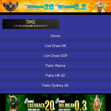
Home
Live Draw HK
Live Draw SGP
Paito Warna
Paito HK 6D
Paito Sydney 6D