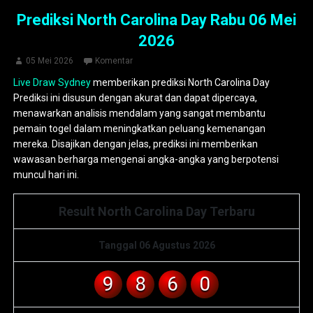
Prediksi North Carolina Day Rabu 06 Mei
2026
05 Mei 2026
Komentar
Live Draw Sydney
memberikan prediksi North Carolina Day
Prediksi ini disusun dengan akurat dan dapat dipercaya,
menawarkan analisis mendalam yang sangat membantu
pemain togel dalam meningkatkan peluang kemenangan
mereka. Disajikan dengan jelas, prediksi ini memberikan
wawasan berharga mengenai angka-angka yang berpotensi
muncul hari ini.
Result North Carolina Day Terbaru
Tanggal 06 Agustus 2026
9
8
6
0