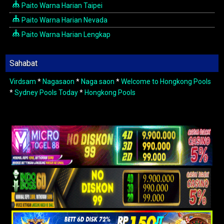
Paito Warna Harian Taipei
Paito Warna Harian Nevada
Paito Warna Harian Lengkap
Sahabat
Virdsam
*
Nagasaon
*
Naga saon
*
Welcome to Hongkong Pools
*
Sydney Pools Today
*
Hongkong Pools