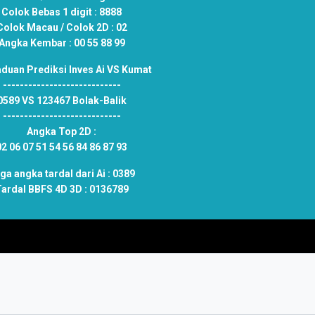
Colok Bebas 1 digit :
8888
Colok Macau / Colok 2D :
02
Angka Kembar :
00 55 88 99
aduan Prediksi Inves Ai VS Kumat
----------------------------
0589
VS
123467 Bolak-Balik
----------------------------
Angka Top 2D :
02 06 07 51 54 56 84 86 87 93
ga angka tardal dari Ai :
0389
ardal BBFS 4D 3D :
0136789