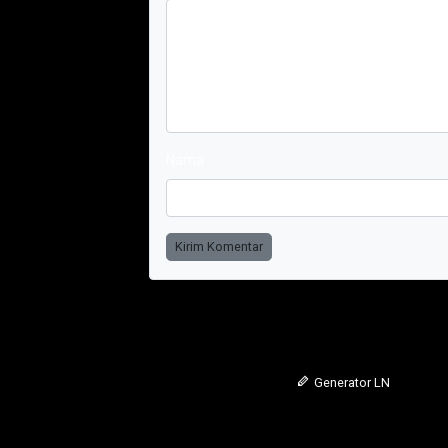
Nama
Kirim Komentar
Generator LN