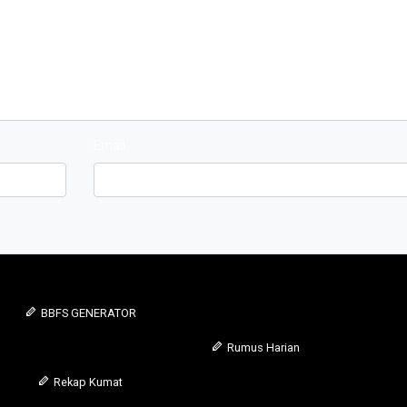
Email
BBFS GENERATOR
Rumus Harian
Rekap Kumat