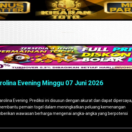
arolina Evening Minggu 07 Juni 2026
rolina Evening Prediksi ini disusun dengan akurat dan dapat dipercaya
membantu pemain togel dalam meningkatkan peluang kemenangan
 memberikan wawasan berharga mengenai angka-angka yang berpotensi