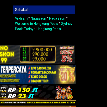
Sahabat
Virdsam
*
Nagasaon
*
Naga saon
*
Welcome to Hongkong Pools
*
Sydney
Pools Today
*
Hongkong Pools