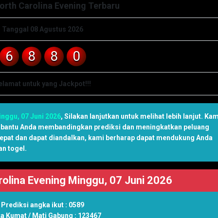
orth Carolina Evening Terbaru
Tanggal 08 Agustus 2026
6
8
8
0
elamat untuk yang Jackpot!!!
inggu, 07 Juni 2026
,
Silakan lanjutkan untuk melihat lebih lanjut. Kam
embantu Anda membandingkan prediksi dan meningkatkan peluang
epat dan dapat diandalkan, kami berharap dapat mendukung Anda
n togel.
rolina Evening Minggu, 07 Juni 2026
Prediksi angka ikut :
0589
a Kumat / Mati Gabung :
123467