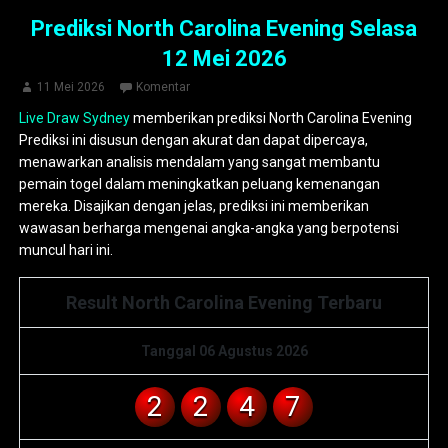
Prediksi North Carolina Evening Selasa
12 Mei 2026
11 Mei 2026
Komentar
Live Draw Sydney
memberikan prediksi North Carolina Evening
Prediksi ini disusun dengan akurat dan dapat dipercaya,
menawarkan analisis mendalam yang sangat membantu
pemain togel dalam meningkatkan peluang kemenangan
mereka. Disajikan dengan jelas, prediksi ini memberikan
wawasan berharga mengenai angka-angka yang berpotensi
muncul hari ini.
Result North Carolina Evening Terbaru
Tanggal 06 Agustus 2026
2
2
4
7