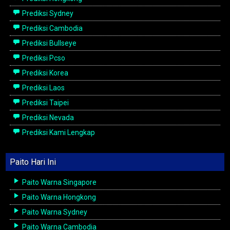
Prediksi Sydney
Prediksi Cambodia
Prediksi Bullseye
Prediksi Pcso
Prediksi Korea
Prediksi Laos
Prediksi Taipei
Prediksi Nevada
Prediksi Kami Lengkap
Paito Hari Ini
Paito Warna Singapore
Paito Warna Hongkong
Paito Warna Sydney
Paito Warna Cambodia