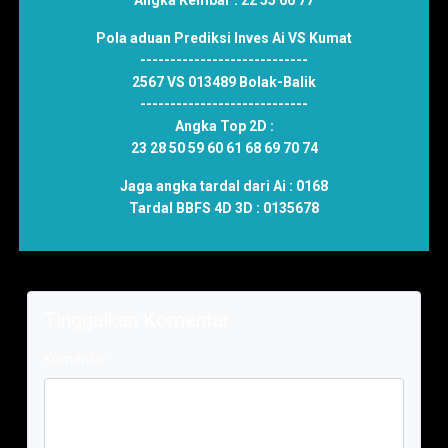
Angka Kembar :
22 55 66 77
Pola aduan Prediksi Inves Ai VS Kumat
----------------------------
2567
VS
013489 Bolak-Balik
----------------------------
Angka Top 2D :
23 28 50 59 60 61 68 69 70 74
Jaga angka tardal dari Ai :
0168
Tardal BBFS 4D 3D :
0135678
Tinggalkan Komentar
Komentar