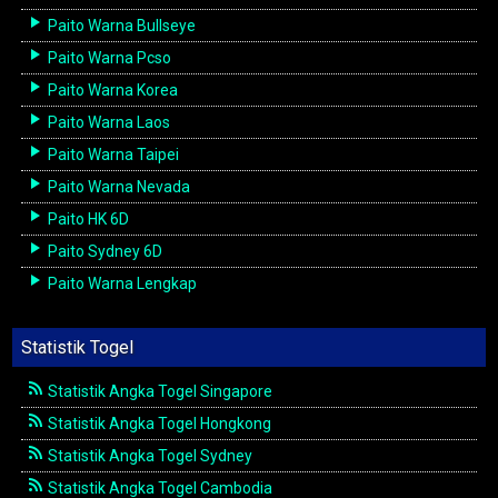
Paito Warna Bullseye
Paito Warna Pcso
Paito Warna Korea
Paito Warna Laos
Paito Warna Taipei
Paito Warna Nevada
Paito HK 6D
Paito Sydney 6D
Paito Warna Lengkap
Statistik Togel
Statistik Angka Togel Singapore
Statistik Angka Togel Hongkong
Statistik Angka Togel Sydney
Statistik Angka Togel Cambodia