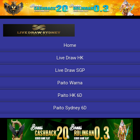
Home
Live Draw HK
Live Draw SGP
Paito Warna
Paito HK 6D
Paito Sydney 6D