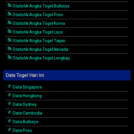
Statistik Angka Togel Bullseye
Statistik Angka Togel Pcso
Statistik Angka Togel Korea
Statistik Angka Togel Laos
Statistik Angka Togel Taipei
Statistik Angka Togel Nevada
Statistik Angka Togel Lengkap
Data Togel Hari Ini
Data Singapore
Data Hongkong
Data Sydney
Data Cambodia
Data Bullseye
Data Pcso