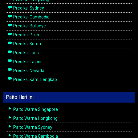
Prediksi Sydney
Prediksi Cambodia
Prediksi Bullseye
Prediksi Pcso
Prediksi Korea
Prediksi Laos
Prediksi Taipei
Prediksi Nevada
Prediksi Kami Lengkap
Paito Hari Ini
Paito Warna Singapore
Paito Warna Hongkong
Paito Warna Sydney
Paito Warna Cambodia