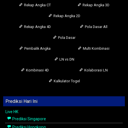
Rekap Angka CT
Rekap Angka 3D
Rekap Angka 2D
Rekap Angka 4D
Pola Dasar All
Pola Dasar
Pembalik Angka
Multi Kombinasi
LN vs DN
Kombinasi 4D
Kolaborasi LN
Kalkulator Togel
Prediksi Hari Ini
Live HK
Prediksi Singapore
Prediksi Hongkong