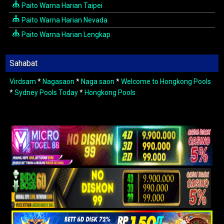
Paito Warna Harian Taipei
Paito Warna Harian Nevada
Paito Warna Harian Lengkap
Sahabat
Virdsam
*
Nagasaon
*
Naga saon
*
Welcome to Hongkong Pools
*
Sydney Pools Today
*
Hongkong Pools