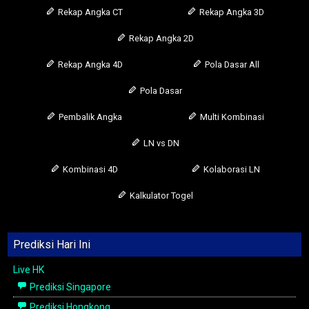
Rekap Angka CT
Rekap Angka 3D
Rekap Angka 2D
Rekap Angka 4D
Pola Dasar All
Pola Dasar
Pembalik Angka
Multi Kombinasi
LN vs DN
Kombinasi 4D
Kolaborasi LN
Kalkulator Togel
Prediksi Hari Ini
Live HK
Prediksi Singapore
Prediksi Hongkong