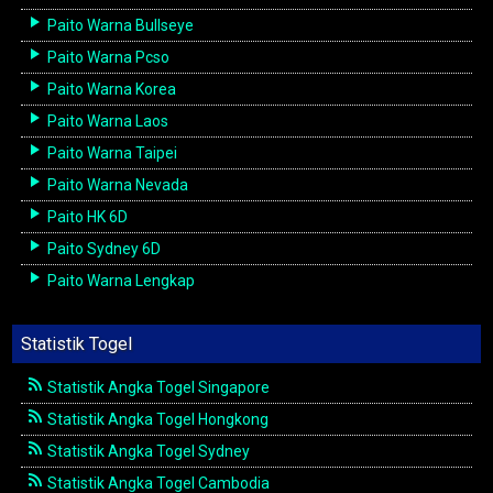
Paito Warna Bullseye
Paito Warna Pcso
Paito Warna Korea
Paito Warna Laos
Paito Warna Taipei
Paito Warna Nevada
Paito HK 6D
Paito Sydney 6D
Paito Warna Lengkap
Statistik Togel
Statistik Angka Togel Singapore
Statistik Angka Togel Hongkong
Statistik Angka Togel Sydney
Statistik Angka Togel Cambodia