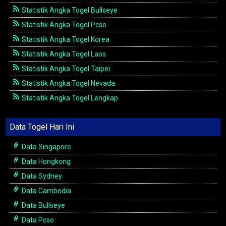
Statistik Angka Togel Bullseye
Statistik Angka Togel Pcso
Statistik Angka Togel Korea
Statistik Angka Togel Laos
Statistik Angka Togel Taipei
Statistik Angka Togel Nevada
Statistik Angka Togel Lengkap
Data Togel Hari Ini
Data Singapore
Data Hongkong
Data Sydney
Data Cambodia
Data Bullseye
Data Pcso