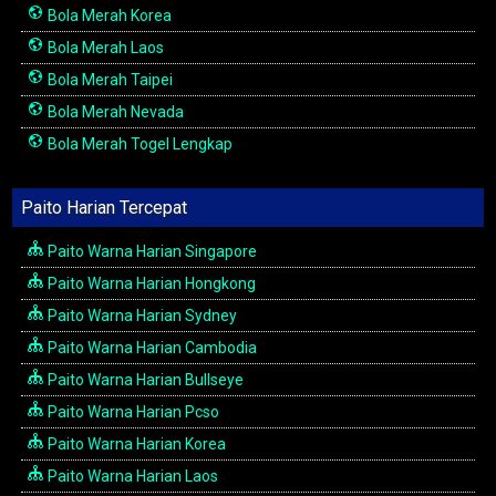
Bola Merah Korea
Bola Merah Laos
Bola Merah Taipei
Bola Merah Nevada
Bola Merah Togel Lengkap
Paito Harian Tercepat
Paito Warna Harian Singapore
Paito Warna Harian Hongkong
Paito Warna Harian Sydney
Paito Warna Harian Cambodia
Paito Warna Harian Bullseye
Paito Warna Harian Pcso
Paito Warna Harian Korea
Paito Warna Harian Laos