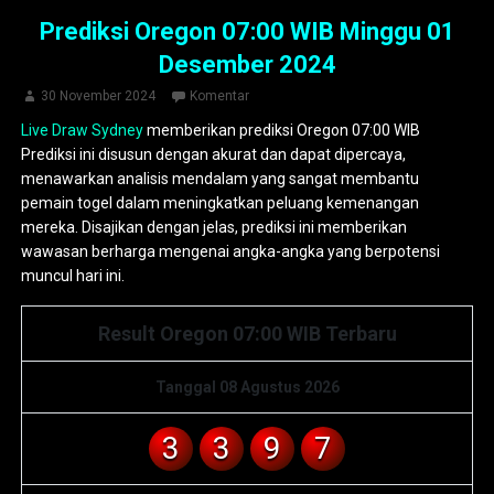
Prediksi Oregon 07:00 WIB Minggu 01
Desember 2024
30 November 2024
Komentar
Live Draw Sydney
memberikan prediksi Oregon 07:00 WIB
Prediksi ini disusun dengan akurat dan dapat dipercaya,
menawarkan analisis mendalam yang sangat membantu
pemain togel dalam meningkatkan peluang kemenangan
mereka. Disajikan dengan jelas, prediksi ini memberikan
wawasan berharga mengenai angka-angka yang berpotensi
muncul hari ini.
Result Oregon 07:00 WIB Terbaru
Tanggal 08 Agustus 2026
3
3
9
7