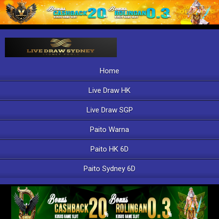
Home
Live Draw HK
Live Draw SGP
Paito Warna
Paito HK 6D
Paito Sydney 6D