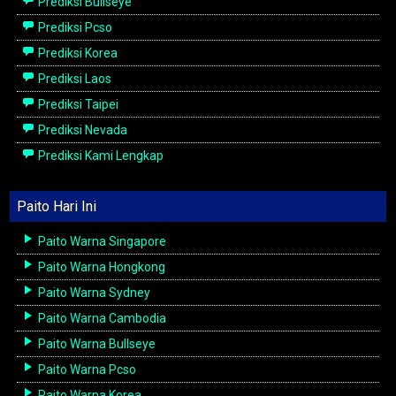
Prediksi Bullseye
Prediksi Pcso
Prediksi Korea
Prediksi Laos
Prediksi Taipei
Prediksi Nevada
Prediksi Kami Lengkap
Paito Hari Ini
Paito Warna Singapore
Paito Warna Hongkong
Paito Warna Sydney
Paito Warna Cambodia
Paito Warna Bullseye
Paito Warna Pcso
Paito Warna Korea