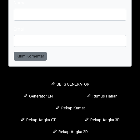
Nama
Email
Kirim Komentar
BBFS GENERATOR
Generator LN
Rumus Harian
Rekap Kumat
Rekap Angka CT
Rekap Angka 3D
Rekap Angka 2D