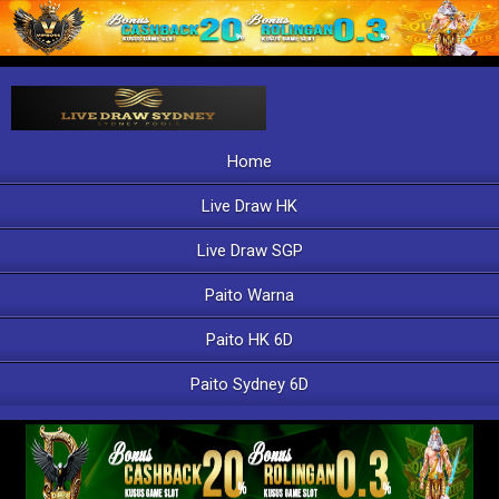
Home
Live Draw HK
Live Draw SGP
Paito Warna
Paito HK 6D
Paito Sydney 6D