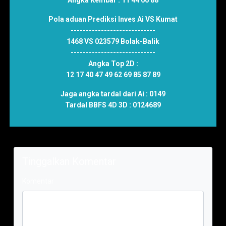
Angka Kembar :
11 44 66 88
Pola aduan Prediksi Inves Ai VS Kumat
----------------------------
1468
VS
023579 Bolak-Balik
----------------------------
Angka Top 2D :
12 17 40 47 49 62 69 85 87 89
Jaga angka tardal dari Ai :
0149
Tardal BBFS 4D 3D :
0124689
Tinggalkan Komentar
Komentar