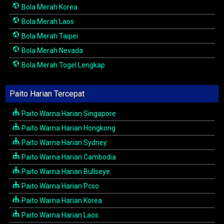
Bola Merah Korea
Bola Merah Laos
Bola Merah Taipei
Bola Merah Nevada
Bola Merah Togel Lengkap
Paito Harian Tercepat
Paito Warna Harian Singapore
Paito Warna Harian Hongkong
Paito Warna Harian Sydney
Paito Warna Harian Cambodia
Paito Warna Harian Bullseye
Paito Warna Harian Pcso
Paito Warna Harian Korea
Paito Warna Harian Laos