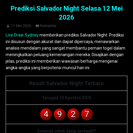
Prediksi Salvador Night Selasa 12 Mei
2026
11 Mei 2026
Komentar
Live Draw Sydney
memberikan prediksi Salvador Night Prediksi
ini disusun dengan akurat dan dapat dipercaya, menawarkan
analisis mendalam yang sangat membantu pemain togel dalam
meningkatkan peluang kemenangan mereka. Disajikan dengan
jelas, prediksi ini memberikan wawasan berharga mengenai
angka-angka yang berpotensi muncul hari ini.
Result Salvador Night Terbaru
Tanggal 10 Agustus 2026
4
9
2
7
Selamat untuk yang Jackpot!!!