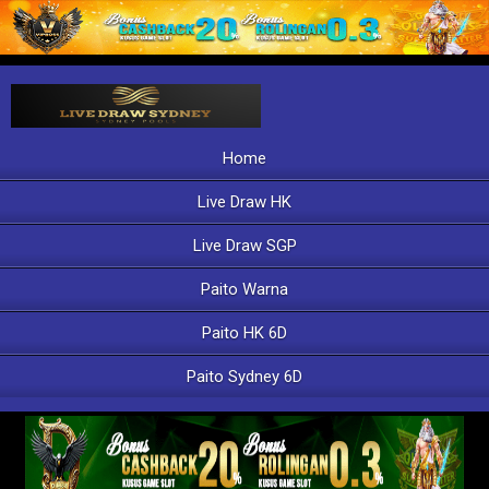
Home
Live Draw HK
Live Draw SGP
Paito Warna
Paito HK 6D
Paito Sydney 6D