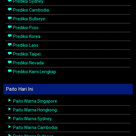
Prediksi Sydney
Prediksi Cambodia
Prediksi Bullseye
Prediksi Pcso
Prediksi Korea
Prediksi Laos
Prediksi Taipei
Prediksi Nevada
Prediksi Kami Lengkap
Paito Hari Ini
Paito Warna Singapore
Paito Warna Hongkong
Paito Warna Sydney
Paito Warna Cambodia