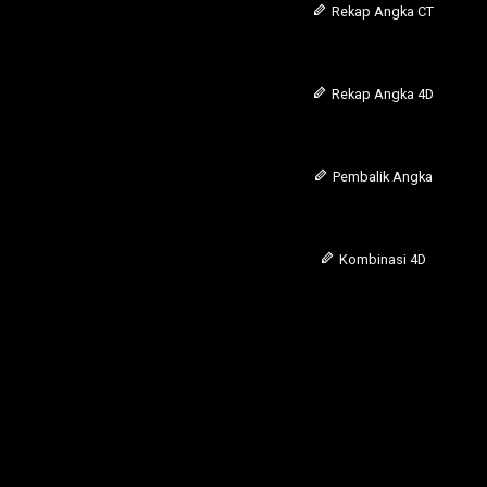
Rekap Angka CT
Rekap Angka 4D
Pembalik Angka
Kombinasi 4D