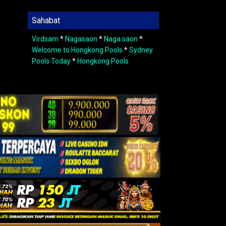
Sahabat
Virdsam
*
Nagasaon
*
Naga saon
*
Welcome to Hongkong Pools
*
Sydney
Pools Today
*
Hongkong Pools