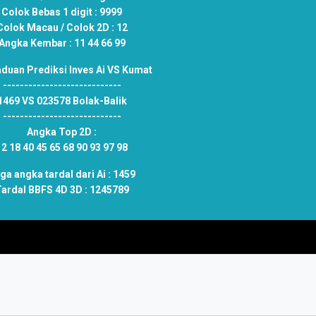
Colok Bebas 1 digit :
9999
Colok Macau / Colok 2D :
12
Angka Kembar :
11 44 66 99
aduan Prediksi Inves Ai VS Kumat
----------------------------
1469
VS
023578 Bolak-Balik
----------------------------
Angka Top 2D :
12 18 40 45 65 68 90 93 97 98
ga angka tardal dari Ai :
1459
ardal BBFS 4D 3D :
1245789