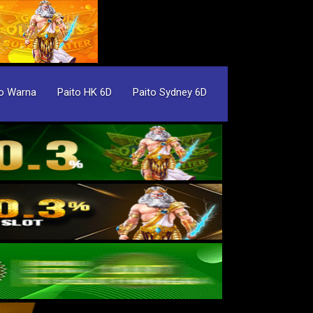
to Warna
Paito HK 6D
Paito Sydney 6D