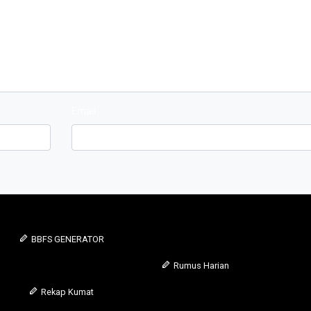
Email
BBFS GENERATOR
Rumus Harian
Rekap Kumat