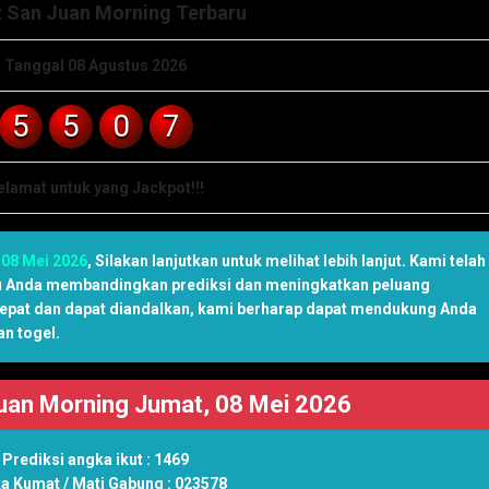
t San Juan Morning Terbaru
Tanggal 08 Agustus 2026
5
5
0
7
elamat untuk yang Jackpot!!!
 08 Mei 2026
,
Silakan lanjutkan untuk melihat lebih lanjut. Kami telah
u Anda membandingkan prediksi dan meningkatkan peluang
epat dan dapat diandalkan, kami berharap dapat mendukung Anda
n togel.
Juan Morning Jumat, 08 Mei 2026
Prediksi angka ikut :
1469
a Kumat / Mati Gabung :
023578