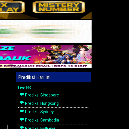
Prediksi Hari Ini
Live HK
Prediksi Singapore
Prediksi Hongkong
Prediksi Sydney
Prediksi Cambodia
Prediksi Bullseye