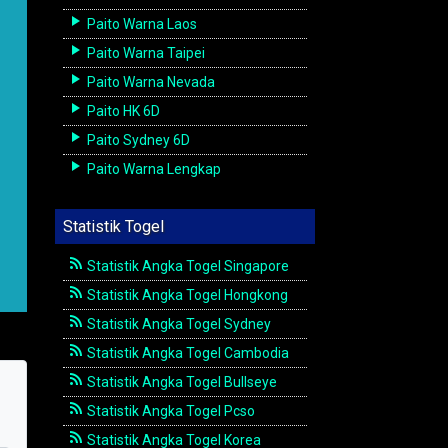
Paito Warna Laos
Paito Warna Taipei
Paito Warna Nevada
Paito HK 6D
Paito Sydney 6D
Paito Warna Lengkap
Statistik Togel
Statistik Angka Togel Singapore
Statistik Angka Togel Hongkong
Statistik Angka Togel Sydney
Statistik Angka Togel Cambodia
Statistik Angka Togel Bullseye
Statistik Angka Togel Pcso
Statistik Angka Togel Korea