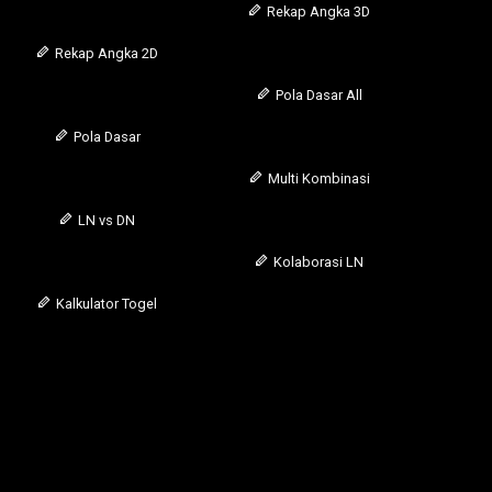
Rekap Angka 3D
Rekap Angka 2D
Pola Dasar All
Pola Dasar
Multi Kombinasi
LN vs DN
Kolaborasi LN
Kalkulator Togel