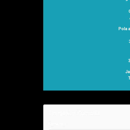
Pola 
Ja
T
Tinggalkan Komentar
Komentar