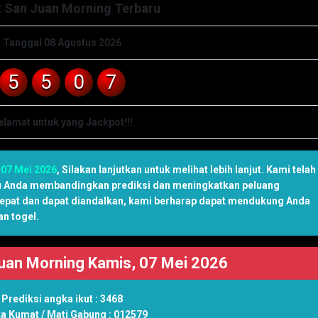
t San Juan Morning Terbaru
Tanggal 08 Agustus 2026
5
5
0
7
elamat untuk yang Jackpot!!!
 07 Mei 2026
,
Silakan lanjutkan untuk melihat lebih lanjut. Kami telah
u Anda membandingkan prediksi dan meningkatkan peluang
epat dan dapat diandalkan, kami berharap dapat mendukung Anda
n togel.
Juan Morning Kamis, 07 Mei 2026
Prediksi angka ikut :
3468
a Kumat / Mati Gabung :
012579