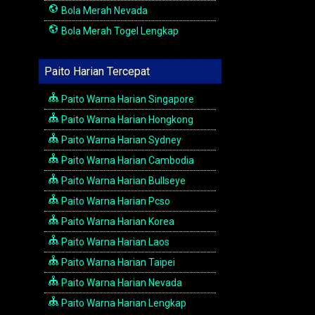
Bola Merah Nevada
Bola Merah Togel Lengkap
Paito Harian Tercepat
Paito Warna Harian Singapore
Paito Warna Harian Hongkong
Paito Warna Harian Sydney
Paito Warna Harian Cambodia
Paito Warna Harian Bullseye
Paito Warna Harian Pcso
Paito Warna Harian Korea
Paito Warna Harian Laos
Paito Warna Harian Taipei
Paito Warna Harian Nevada
Paito Warna Harian Lengkap