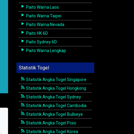
Paito Warna Laos
Paito Warna Taipei
Paito Warna Nevada
Paito HK 6D
Paito Sydney 6D
Paito Warna Lengkap
Statistik Togel
Statistik Angka Togel Singapore
Statistik Angka Togel Hongkong
Statistik Angka Togel Sydney
Statistik Angka Togel Cambodia
Statistik Angka Togel Bullseye
Statistik Angka Togel Pcso
Statistik Angka Togel Korea