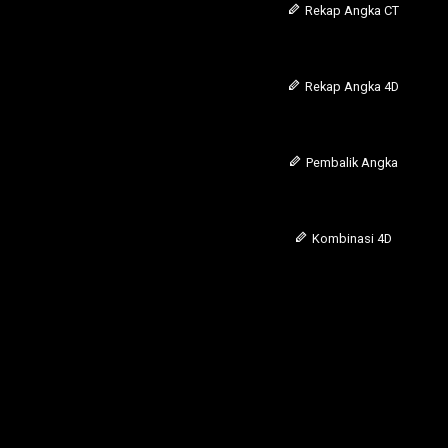
Rekap Angka CT
Rekap Angka 4D
Pembalik Angka
Kombinasi 4D