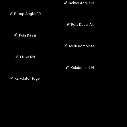
Rekap Angka 3D
Rekap Angka 2D
Pola Dasar All
Pola Dasar
Multi Kombinasi
LN vs DN
Kolaborasi LN
Kalkulator Togel