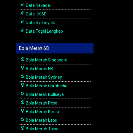
Data Nevada
Data HK 6D
Data Sydney 6D
Data Togel Lengkap
Bola Merah 6D
Bola Merah Singapore
Bola Merah HK
Bola Merah Sydney
Bola Merah Cambodia
Bola Merah Bullseye
Bola Merah Pcso
Bola Merah Korea
Bola Merah Laos
Bola Merah Taipei